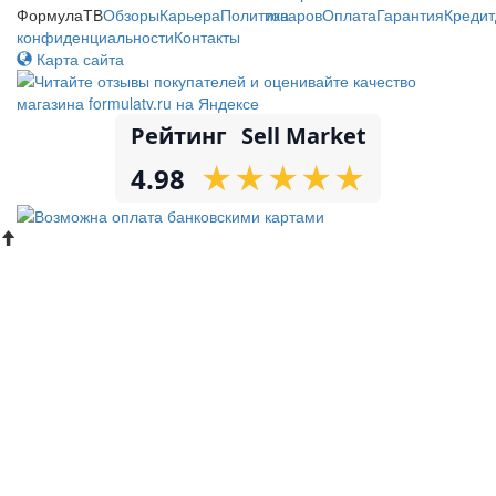
ФормулаТВ
Обзоры
Карьера
Политика
товаров
Оплата
Гарантия
Кредит
конфиденциальности
Контакты
Карта сайта
Рейтинг
Sell Market
★
★
★
★
★
★
★
★
★
★
4.98