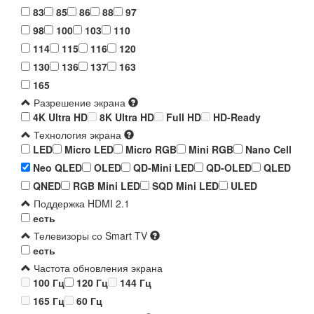
83
85
86
88
97
98
100
103
110
114
115
116
120
130
136
137
163
165
Разрешение экрана
4K Ultra HD
8K Ultra HD
Full HD
HD-Ready
Технология экрана
LED
Micro LED
Micro RGB
Mini RGB
Nano Cell
Neo QLED
OLED
QD-Mini LED
QD-OLED
QLED
QNED
RGB Mini LED
SQD Mini LED
ULED
Поддержка HDMI 2.1
есть
Телевизоры со Smart TV
есть
Частота обновления экрана
100 Гц
120 Гц
144 Гц
165 Гц
60 Гц