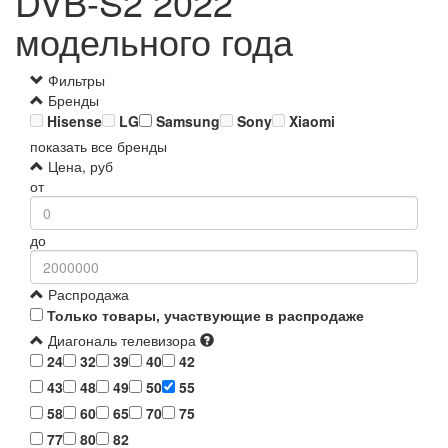
DVB-S2 2022
модельного года
Фильтры
Бренды
Hisense
LG
Samsung
Sony
Xiaomi
показать все бренды
Цена, руб
от
до
Распродажа
Только товары, участвующие в распродаже
Диагональ телевизора
24
32
39
40
42
43
48
49
50
55
58
60
65
70
75
77
80
82