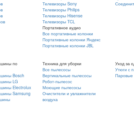
ов
Телевизоры Sony
Соединит
ов
Телевизоры Philips
ов
Телевизоры Hisense
мов
Телевизоры TCL
Портативное аудио
Все портативные колонки
Портативные колонки Яндекс
Портативные колонки JBL
ашины по
Техника для уборки
Уход за 
Все пылесосы
Утюги с 
ашины Bosch
Вертикальные пылесосы
Паровые
ашины LG
Робот-пылесос
шины Electrolux
Моющие пылесосы
ашины Samsung
Очистители и увлажнители
шины
воздуха