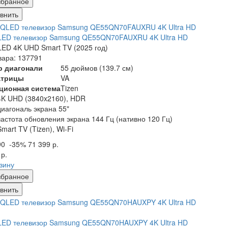
збранное
внить
LED телевизор Samsung QE55QN70FAUXRU 4K Ultra HD
ED 4K UHD Smart TV (2025 год)
вара: 137791
р диагонали
55 дюймов (139.7 см)
атрицы
VA
ционная система
Tizen
4K UHD (3840x2160), HDR
диагональ экрана 55"
частота обновления экрана 144 Гц (нативно 120 Гц)
Smart TV (Tizen), Wi-Fi
90
-35%
71 399 р.
 р.
рзину
збранное
внить
LED телевизор Samsung QE55QN70HAUXPY 4K Ultra HD