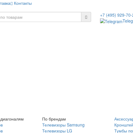
тавка
Контакты
+7 (495) 929-70-
Tele
 диагоналям
По брендам
Аксессуа
ов
Телевизоры Samsung
Кронште
ов
Телевизоры LG
Тумбы по