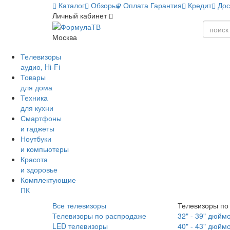
Каталог
Обзоры
Оплата
Гарантия
Кредит
Дос
Личный кабинет
Москва
Телевизоры
аудио, Hi-Fi
Товары
для дома
Техника
для кухни
Смартфоны
и гаджеты
Ноутбуки
и компьютеры
Красота
и здоровье
Комплектующие
ПК
Все телевизоры
Телевизоры по
Телевизоры по распродаже
32" - 39" дюйм
LED телевизоры
40" - 43" дюйм