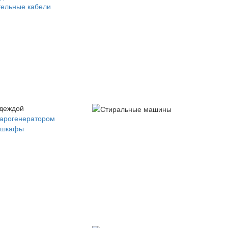
ельные кабели
одеждой
парогенератором
 шкафы