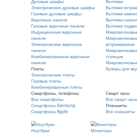
Духовые шкафы
Вытяжки
Электрические духовые шкафы
Вытяжки встра
Газовые духовые шкафы
Вытяжки ками
Варочные панели
Вытяжки накло
Газовые варочные панели
Вытяжки подве
Индукционные варочные
Микроволновые
панели
Микроволновые
Электрические варочные
встраиваемые
панели
Микроволновые
Комбинированные варочные
стоящие
панели
Микроволновые
Плиты
Кулеры для во
Электрические плиты
Газовые плиты
Комбинированные плиты
Смартфоны, телефоны
Смарт часы
Все смартфоны
Все смарт час
Смартфоны Samsung
Планшеты
Смартфоны Apple
Все планшеты
Ноутбуки
Мониторы