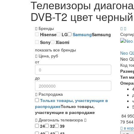
Телевизоры диагон
DVB-T2 цвет черный
Бренды
Сорти
Hisense
LG
Samsung
Samsung
Sony
Xiaomi
показать все бренды
Neo QL
Цена, руб
Neo QL
от
Код то
Разме
Тип м
до
Опера
Распродажа
Только товары, участвующие в
распродаже
Только товары,
участвующие в распродаже
84 95
Диагональ телевизора
79 544
24
32
39
в ко
40
42
43