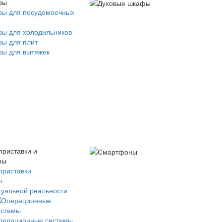
ры
ры для посудомоечных
ры для холодильников
ры для плит
ры для вытяжек
приставки и
ры
приставки
ы
туальной реальности
перационные системы