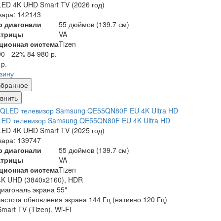
ED 4K UHD Smart TV (2026 год)
вара: 142143
р диагонали
55 дюймов (139.7 см)
атрицы
VA
ционная система
Tizen
90
-22%
84 980 р.
 р.
рзину
збранное
внить
ED телевизор Samsung QE55QN80F EU 4K Ultra HD
ED 4K UHD Smart TV (2025 год)
вара: 139747
р диагонали
55 дюймов (139.7 см)
атрицы
VA
ционная система
Tizen
4K UHD (3840x2160), HDR
диагональ экрана 55"
частота обновления экрана 144 Гц (нативно 120 Гц)
Smart TV (Tizen), Wi-Fi