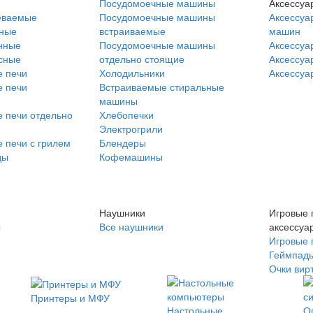
Посудомоечные машины
Аксессуа
еваемые
Посудомоечные машины
Аксессуа
нные
встраиваемые
машин
нные
Посудомоечные машины
Аксессуа
сные
отдельно стоящие
Аксессуа
 печи
Холодильники
Аксессуа
 печи
Встраиваемые стиральные
машины
 печи отдельно
Хлебопечки
Электрогрили
 печи с грилем
Блендеры
ды
Кофемашины
Наушники
Игровые 
ы
Все наушники
аксессуа
Игровые 
Геймпад
Очки вир
Принтеры и МФУ
Настольные
О