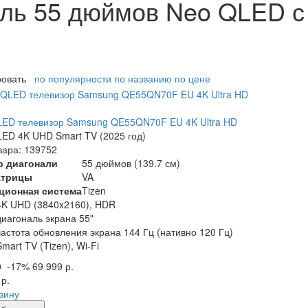
аль 55 дюймов Neo QLED 
ровать
по популярности
по названию
по цене
ED телевизор Samsung QE55QN70F EU 4K Ultra HD
ED 4K UHD Smart TV (2025 год)
вара: 139752
р диагонали
55 дюймов (139.7 см)
атрицы
VA
ционная система
Tizen
4K UHD (3840x2160), HDR
диагональ экрана 55"
частота обновления экрана 144 Гц (нативно 120 Гц)
Smart TV (Tizen), Wi-Fi
0
-17%
69 999 р.
 р.
рзину