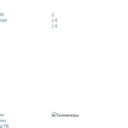
22
gram
0
0
ры
йны
д ТВ