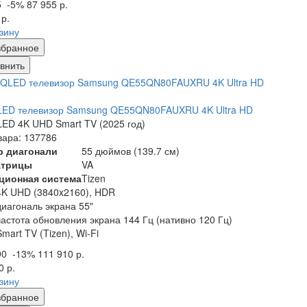
5
-5%
87 955 р.
 р.
рзину
збранное
внить
LED телевизор Samsung QE55QN80FAUXRU 4K Ultra HD
ED 4K UHD Smart TV (2025 год)
вара: 137786
р диагонали
55 дюймов (139.7 см)
атрицы
VA
ционная система
Tizen
4K UHD (3840x2160), HDR
диагональ экрана 55"
частота обновления экрана 144 Гц (нативно 120 Гц)
Smart TV (Tizen), Wi-Fi
90
-13%
111 910 р.
0 р.
рзину
збранное