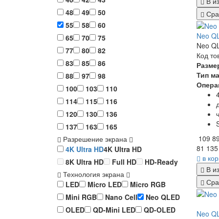
В и
48
49
50
Сра
55
58
60
Neo Q
65
70
75
Neo QL
77
80
82
Код то
83
85
86
Разме
Тип м
88
97
98
Опера
100
103
110
114
115
116
120
130
136
137
163
165
109 8
Разрешение экрана
81 135
4K Ultra HD
4K Ultra HD
в ко
8K Ultra HD
Full HD
HD-Ready
В и
Технология экрана
Сра
LED
Micro LED
Micro RGB
Mini RGB
Nano Cell
Neo QLED
OLED
QD-Mini LED
QD-OLED
Neo Q