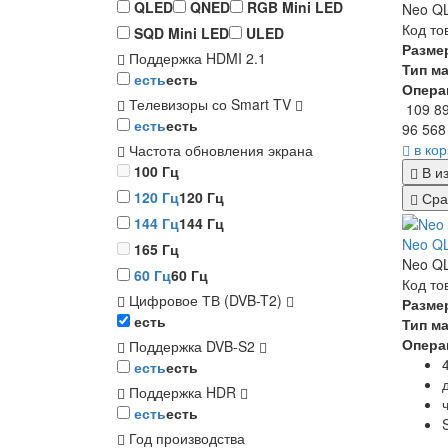
QLED
QNED
RGB Mini LED
Neo QL
Код то
SQD Mini LED
ULED
Разме
Поддержка HDMI 2.1
Тип м
есть
есть
Опера
Телевизоры со Smart TV
109 8
есть
есть
96 568
в ко
Частота обновления экрана
100 Гц
В и
120 Гц
120 Гц
Сра
144 Гц
144 Гц
Neo QL
165 Гц
Neo QL
60 Гц
60 Гц
Код то
Цифровое ТВ (DVB-T2)
Разме
есть
Тип м
Опера
Поддержка DVB-S2
есть
есть
Поддержка HDR
есть
есть
Год производства