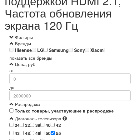
поддержкой HDMI 2.1,
Частота обновления
экрана 120 Гц
Фильтры
Бренды
Hisense
LG
Samsung
Sony
Xiaomi
показать все бренды
Цена, руб
от
до
Распродажа
Только товары, участвующие в распродаже
Диагональ телевизора
24
32
39
40
42
43
48
49
50
55