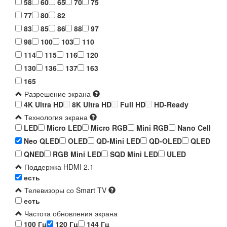
58
60
65
70
75
77
80
82
83
85
86
88
97
98
100
103
110
114
115
116
120
130
136
137
163
165
Разрешение экрана
4K Ultra HD
8K Ultra HD
Full HD
HD-Ready
Технология экрана
LED
Micro LED
Micro RGB
Mini RGB
Nano Cell
Neo QLED
OLED
QD-Mini LED
QD-OLED
QLED
QNED
RGB Mini LED
SQD Mini LED
ULED
Поддержка HDMI 2.1
есть
Телевизоры со Smart TV
есть
Частота обновления экрана
100 Гц
120 Гц
144 Гц