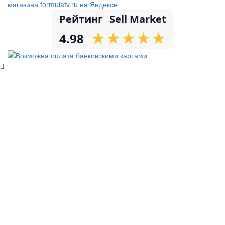
Рейтинг
Sell Market
★
★
★
★
★
★
★
★
★
★
4.98