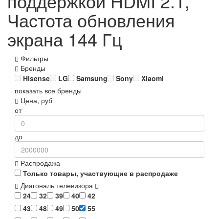
поддержкой HDMI 2.1,
Частота обновления
экрана 144 Гц
Фильтры
Бренды
Hisense
LG
Samsung
Sony
Xiaomi
показать все бренды
Цена, руб
от
до
Распродажа
Только товары, участвующие в распродаже
Диагональ телевизора
24
32
39
40
42
43
48
49
50
55