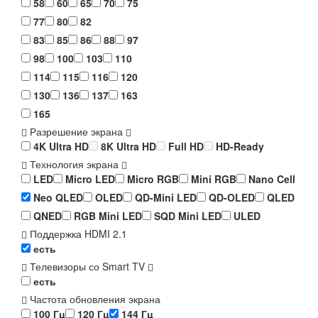
58
60
65
70
75
77
80
82
83
85
86
88
97
98
100
103
110
114
115
116
120
130
136
137
163
165
Разрешение экрана
4K Ultra HD
8K Ultra HD
Full HD
HD-Ready
Технология экрана
LED
Micro LED
Micro RGB
Mini RGB
Nano Cell
Neo QLED
OLED
QD-Mini LED
QD-OLED
QLED
QNED
RGB Mini LED
SQD Mini LED
ULED
Поддержка HDMI 2.1
есть
Телевизоры со Smart TV
есть
Частота обновления экрана
100 Гц
120 Гц
144 Гц