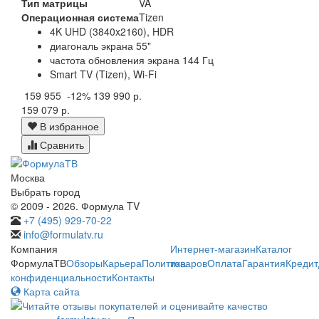
Тип матрицы
VA
Операционная система
Tizen
4K UHD (3840x2160), HDR
диагональ экрана 55"
частота обновления экрана 144 Гц
Smart TV (Tizen), Wi-Fi
159 955
-12%
139 990 р.
159 079 р.
В избранное
Сравнить
Москва
Выбрать город
© 2009 - 2026. Формула TV
+7 (495) 929-70-22
info@formulatv.ru
Компания
Интернет-магазин
Каталог
ФормулаТВ
Обзоры
Карьера
Политика
товаров
Оплата
Гарантия
Кредит
конфиденциальности
Контакты
Карта сайта