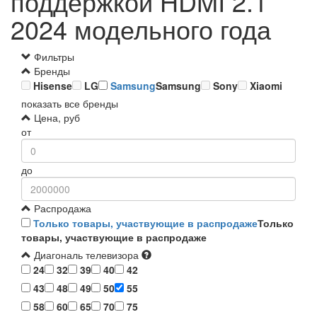
поддержкой HDMI 2.1
2024 модельного года
Фильтры
Бренды
Hisense
LG
Samsung
Samsung
Sony
Xiaomi
показать все бренды
Цена, руб
от
до
Распродажа
Только товары, участвующие в распродаже
Только
товары, участвующие в распродаже
Диагональ телевизора
24
32
39
40
42
43
48
49
50
55
58
60
65
70
75