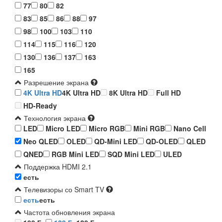
77
80
82
83
85
86
88
97
98
100
103
110
114
115
116
120
130
136
137
163
165
Разрешение экрана
4K Ultra HD
4K Ultra HD
8K Ultra HD
Full HD
HD-Ready
Технология экрана
LED
Micro LED
Micro RGB
Mini RGB
Nano Cell
Neo QLED
OLED
QD-Mini LED
QD-OLED
QLED
QNED
RGB Mini LED
SQD Mini LED
ULED
Поддержка HDMI 2.1
есть
Телевизоры со Smart TV
есть
есть
Частота обновления экрана