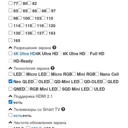
77
80
82
83
85
86
88
97
98
100
103
110
114
115
116
120
130
136
137
163
165
Разрешение экрана
4K Ultra HD
4K Ultra HD
8K Ultra HD
Full HD
HD-Ready
Технология экрана
LED
Micro LED
Micro RGB
Mini RGB
Nano Cell
Neo QLED
OLED
QD-Mini LED
QD-OLED
QLED
QNED
RGB Mini LED
SQD Mini LED
ULED
Поддержка HDMI 2.1
есть
Телевизоры со Smart TV
есть
есть
Частота обновления экрана