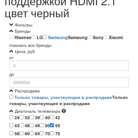
поддержкой HDMI 2.1
цвет черный
Фильтры
Бренды
Hisense
LG
Samsung
Samsung
Sony
Xiaomi
показать все бренды
Цена, руб
от
до
Распродажа
Только товары, участвующие в распродаже
Только
товары, участвующие в распродаже
Диагональ телевизора
24
32
39
40
42
43
48
49
50
55
58
60
65
70
75