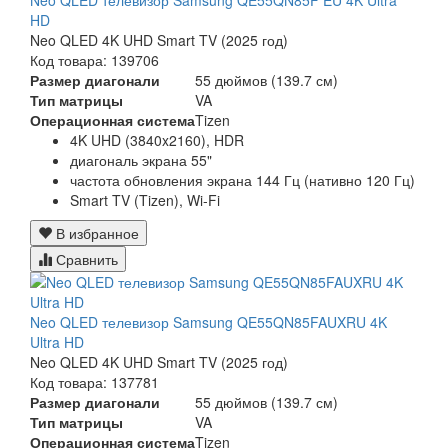
Neo QLED телевизор Samsung QE55QN85F EU 4K Ultra
HD
Neo QLED 4K UHD Smart TV (2025 год)
Код товара: 139706
Размер диагонали
55 дюймов (139.7 см)
Тип матрицы
VA
Операционная система
Tizen
4K UHD (3840x2160), HDR
диагональ экрана 55"
частота обновления экрана 144 Гц (нативно 120 Гц)
Smart TV (Tizen), Wi-Fi
В избранное
Сравнить
Neo QLED телевизор Samsung QE55QN85FAUXRU 4K
Ultra HD
Neo QLED 4K UHD Smart TV (2025 год)
Код товара: 137781
Размер диагонали
55 дюймов (139.7 см)
Тип матрицы
VA
Операционная система
Tizen