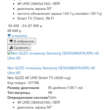
4K UHD (3840x2160), HDR
диагональ экрана 55"
частота обновления экрана 144 Гц (нативно 120 Гц)
Smart TV (Tizen), Wi-Fi
93 455
-5%
87 955 р.
99 948 р.
в корзину
В избранное
Сравнить
Neo QLED телевизор Samsung QE55QN80FAUXRU 4K
Ultra HD
Neo QLED 4K UHD Smart TV (2025 год)
Код товара: 137786
Размер диагонали
55 дюймов (139.7 см)
Тип матрицы
VA
Операционная система
Tizen
4K UHD (3840x2160), HDR
диагональ экрана 55"