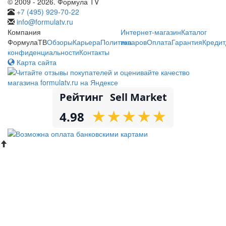
© 2009 - 2026. Формула TV
+7 (495) 929-70-22
info@formulatv.ru
Компания
Интернет-магазин
Каталог
ФормулаТВ
Обзоры
Карьера
Политика
товаров
Оплата
Гарантия
Кредит
конфиденциальности
Контакты
Карта сайта
Рейтинг
Sell Market
★
★
★
★
★
★
★
★
★
★
4.98