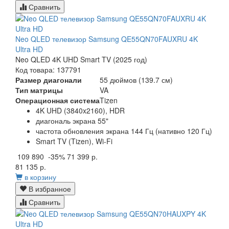
Сравнить
Neo QLED телевизор Samsung QE55QN70FAUXRU 4K
Ultra HD
Neo QLED 4K UHD Smart TV (2025 год)
Код товара: 137791
Размер диагонали
55 дюймов (139.7 см)
Тип матрицы
VA
Операционная система
Tizen
4K UHD (3840x2160), HDR
диагональ экрана 55"
частота обновления экрана 144 Гц (нативно 120 Гц)
Smart TV (Tizen), Wi-Fi
109 890
-35%
71 399 р.
81 135 р.
в корзину
В избранное
Сравнить