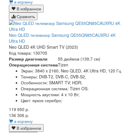
в корзину
В избранное
Сравнить
Neo QLED телевизор Samsung QE55QN85CAUXRU 4K
Ultra HD
Neo QLED 4K UHD Smart TV (2023)
Код товара: 130705
Размер диагонали
55 дюймов (139,7 см)
Операционная система
Tizen
Экран:
3840 x 2160, Neo QLED, 4K Ultra HD, 120 Гц
Тюнеры:
DVB-T2, DVB-C, DVB-S2,
Особенности:
SMART TV; HDR;
Операционная система:
Tizen OS;
Мощность акустики:
4 x 10 Вт;
Цвет:
яркое серебро;
119 950 р.
136 306 р.
в корзину
В избранное