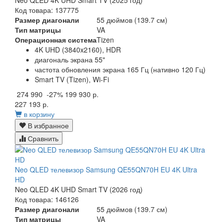
Neo QLED 4K UHD Smart TV (2025 год)
Код товара: 137775
Размер диагонали
55 дюймов (139.7 см)
Тип матрицы
VA
Операционная система
Tizen
4K UHD (3840x2160), HDR
диагональ экрана 55"
частота обновления экрана 165 Гц (нативно 120 Гц)
Smart TV (Tizen), Wi-Fi
274 990
-27%
199 930 р.
227 193 р.
в корзину
В избранное
Сравнить
Neo QLED телевизор Samsung QE55QN70H EU 4K Ultra
HD
Neo QLED 4K UHD Smart TV (2026 год)
Код товара: 146126
Размер диагонали
55 дюймов (139.7 см)
Тип матрицы
VA