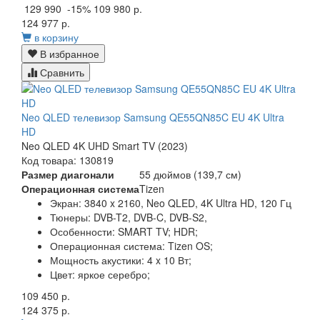
129 990
-15%
109 980 р.
124 977 р.
в корзину
В избранное
Сравнить
Neo QLED телевизор Samsung QE55QN85C EU 4K Ultra
HD
Neo QLED 4K UHD Smart TV (2023)
Код товара: 130819
Размер диагонали
55 дюймов (139,7 см)
Операционная система
Tizen
Экран:
3840 x 2160, Neo QLED, 4K Ultra HD, 120 Гц
Тюнеры:
DVB-T2, DVB-C, DVB-S2,
Особенности:
SMART TV; HDR;
Операционная система:
Tizen OS;
Мощность акустики:
4 x 10 Вт;
Цвет:
яркое серебро;
109 450 р.
124 375 р.