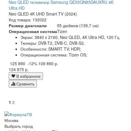
Neo QLED телевизор Samsung QE55QN85DAUXRU 4K
Ultra HD
Neo QLED 4K UHD Smart TV (2024)
Код товара: 132022
Размер диагонали
55 дюймов (139,7 см)
Операционная система
Tizen
Экран:
3840 x 2160, Neo QLED, 4K Ultra HD, 120 Гц
Тюнеры:
DVB-T2, DVB-C, DVB-S2,
Особенности:
SMART TV; HDR;
Операционная система:
Tizen OS;
125 890
-12%
109 890 р.
124 875 р.
В избранное
Сравнить
1
2
Москва
Выбрать город