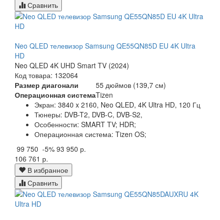
Сравнить
Neo QLED телевизор Samsung QE55QN85D EU 4K Ultra
HD
Neo QLED 4K UHD Smart TV (2024)
Код товара: 132064
Размер диагонали
55 дюймов (139,7 см)
Операционная система
Tizen
Экран:
3840 x 2160, Neo QLED, 4K Ultra HD, 120 Гц
Тюнеры:
DVB-T2, DVB-C, DVB-S2,
Особенности:
SMART TV; HDR;
Операционная система:
Tizen OS;
99 750
-5%
93 950 р.
106 761 р.
В избранное
Сравнить