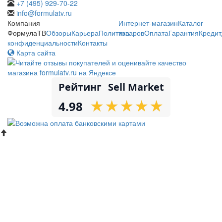
+7 (495) 929-70-22
info@formulatv.ru
Компания
Интернет-магазин
Каталог
ФормулаТВ
Обзоры
Карьера
Политика
товаров
Оплата
Гарантия
Кредит
конфиденциальности
Контакты
Карта сайта
Рейтинг
Sell Market
★
★
★
★
★
★
★
★
★
★
4.98