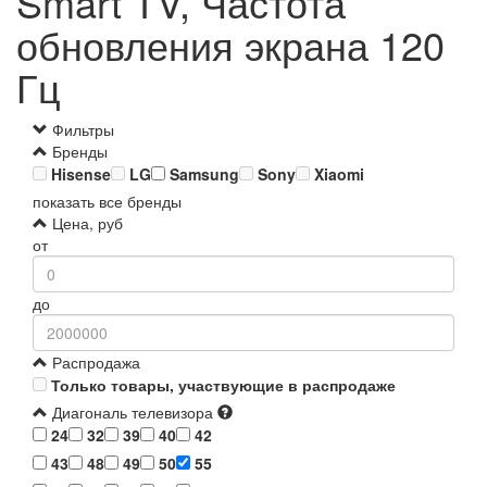
Smart TV, Частота
обновления экрана 120
Гц
Фильтры
Бренды
Hisense
LG
Samsung
Sony
Xiaomi
показать все бренды
Цена, руб
от
до
Распродажа
Только товары, участвующие в распродаже
Диагональ телевизора
24
32
39
40
42
43
48
49
50
55