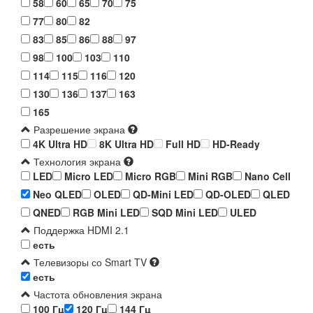
58
60
65
70
75
77
80
82
83
85
86
88
97
98
100
103
110
114
115
116
120
130
136
137
163
165
Разрешение экрана
4K Ultra HD
8K Ultra HD
Full HD
HD-Ready
Технология экрана
LED
Micro LED
Micro RGB
Mini RGB
Nano Cell
Neo QLED
OLED
QD-Mini LED
QD-OLED
QLED
QNED
RGB Mini LED
SQD Mini LED
ULED
Поддержка HDMI 2.1
есть
Телевизоры со Smart TV
есть
Частота обновления экрана
100 Гц
120 Гц
144 Гц