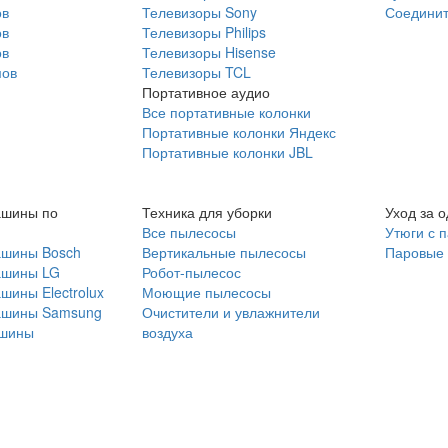
ов
Телевизоры Sony
Соединит
ов
Телевизоры Philips
ов
Телевизоры Hisense
мов
Телевизоры TCL
Портативное аудио
Все портативные колонки
Портативные колонки Яндекс
Портативные колонки JBL
ашины по
Техника для уборки
Уход за 
Все пылесосы
Утюги с 
ашины Bosch
Вертикальные пылесосы
Паровые
ашины LG
Робот-пылесос
шины Electrolux
Моющие пылесосы
ашины Samsung
Очистители и увлажнители
шины
воздуха