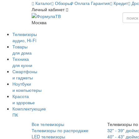
Каталог
Обзоры
Оплата
Гарантия
Кредит
Дос
Личный кабинет
Москва
Телевизоры
аудио, Hi-Fi
Товары
для дома
Техника
для кухни
Смартфоны
и гаджеты
Ноутбуки
и компьютеры
Красота
и здоровье
Комплектующие
ПК
Все телевизоры
Телевизоры по
Телевизоры по распродаже
32" - 39" дюйм
LED телевизоры
40" - 43" дюйм