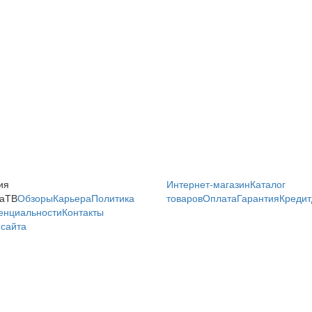
ия
Интернет-магазин
Каталог
аТВ
Обзоры
Карьера
Политика
товаров
Оплата
Гарантия
Кредит
енциальности
Контакты
сайта