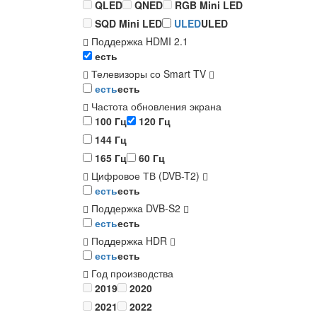
QLED
QNED
RGB Mini LED
SQD Mini LED
ULED
ULED
Поддержка HDMI 2.1
есть
Телевизоры со Smart TV
есть
есть
Частота обновления экрана
100 Гц
120 Гц
144 Гц
165 Гц
60 Гц
Цифровое ТВ (DVB-T2)
есть
есть
Поддержка DVB-S2
есть
есть
Поддержка HDR
есть
есть
Год производства
2019
2020
2021
2022