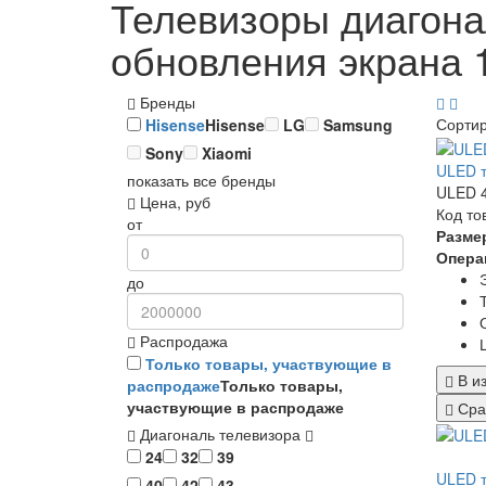
Телевизоры диагона
обновления экрана 
Бренды
Сорти
Hisense
Hisense
LG
Samsung
Sony
Xiaomi
ULED т
показать все бренды
ULED 4
Цена, руб
Код то
от
Разме
Опера
до
Распродажа
Только товары, участвующие в
В и
распродаже
Только товары,
участвующие в распродаже
Сра
Диагональ телевизора
24
32
39
ULED т
40
42
43