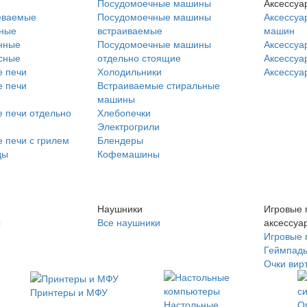
Посудомоечные машины
Аксессуа
еваемые
Посудомоечные машины
Аксессуа
нные
встраиваемые
машин
нные
Посудомоечные машины
Аксессуа
сные
отдельно стоящие
Аксессуа
 печи
Холодильники
Аксессуа
 печи
Встраиваемые стиральные
машины
 печи отдельно
Хлебопечки
Электрогрили
 печи с грилем
Блендеры
ды
Кофемашины
Наушники
Игровые 
ы
Все наушники
аксессуа
Игровые 
Геймпад
Очки вир
Принтеры и МФУ
Настольные
О