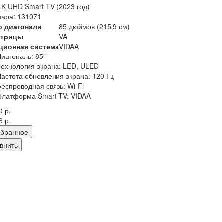
K UHD Smart TV (2023 год)
вара: 131071
р диагонали
85 дюймов (215,9 см)
атрицы
VA
ционная система
VIDAA
Диагональ: 85"
Технология экрана: LED, ULED
Частота обновления экрана: 120 Гц
Беспроводная связь: Wi-Fi
Платформа Smart TV: VIDAA
0 р.
6 р.
збранное
внить