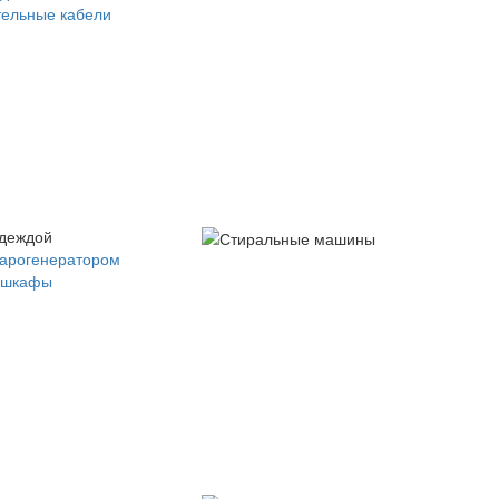
ельные кабели
одеждой
парогенератором
 шкафы