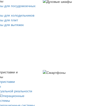
ры
ры для посудомоечных
ры для холодильников
ры для плит
ры для вытяжек
приставки и
ры
приставки
ы
туальной реальности
перационные системы