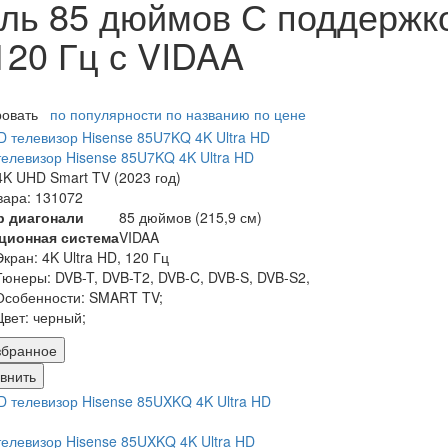
ль 85 дюймов С поддержко
120 Гц с VIDAA
ровать
по популярности
по названию
по цене
елевизор Hisense 85U7KQ 4K Ultra HD
K UHD Smart TV (2023 год)
вара: 131072
р диагонали
85 дюймов (215,9 см)
ционная система
VIDAA
Экран:
4K Ultra HD, 120 Гц
Тюнеры:
DVB-T, DVB-T2, DVB-C, DVB-S, DVB-S2,
Особенности:
SMART TV;
Цвет:
черный;
збранное
внить
елевизор Hisense 85UXKQ 4K Ultra HD