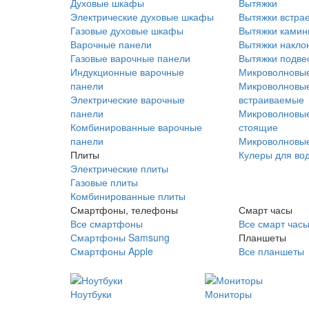
Духовые шкафы
Вытяжки
Электрические духовые шкафы
Вытяжки встра
Газовые духовые шкафы
Вытяжки ками
Варочные панели
Вытяжки накло
Газовые варочные панели
Вытяжки подве
Индукционные варочные
Микроволновые
панели
Микроволновые
Электрические варочные
встраиваемые
панели
Микроволновые
Комбинированные варочные
стоящие
панели
Микроволновые
Плиты
Кулеры для во
Электрические плиты
Газовые плиты
Комбинированные плиты
Смартфоны, телефоны
Смарт часы
Все смартфоны
Все смарт час
Смартфоны Samsung
Планшеты
Смартфоны Apple
Все планшеты
Ноутбуки
Мониторы