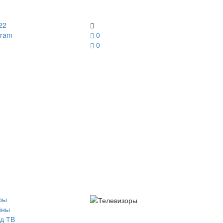
22
gram
0
0
ры
йны
д ТВ