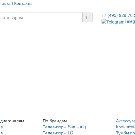
тавка
Контакты
+7 (495) 929-70-
Tele
 диагоналям
По брендам
Аксессуа
ов
Телевизоры Samsung
Кронште
ов
Телевизоры LG
Тумбы по