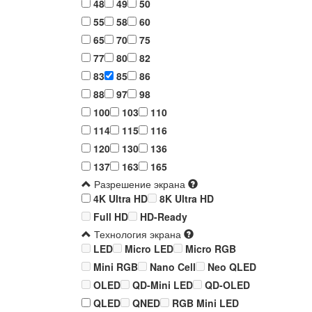
48
49
50
55
58
60
65
70
75
77
80
82
83
85
86
88
97
98
100
103
110
114
115
116
120
130
136
137
163
165
Разрешение экрана
4K Ultra HD
8K Ultra HD
Full HD
HD-Ready
Технология экрана
LED
Micro LED
Micro RGB
Mini RGB
Nano Cell
Neo QLED
OLED
QD-Mini LED
QD-OLED
QLED
QNED
RGB Mini LED