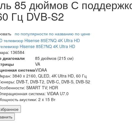
ль 85 дюймов С поддержко
60 Гц DVB-S2
ровать
по популярности
по названию
по цене
елевизор Hisense 85E7NQ 4K Ultra HD
вара: 136584
р диагонали
85 дюймов (215 см)
атрицы
VA
ционная система
VIDAA
Экран:
3840 x 2160, QLED, 4K Ultra HD, 60 Гц
Тюнеры:
DVB-T, DVB-T2, DVB-C, DVB-S, DVB-S2
Особенности:
SMART TV; HDR
Операционная система:
VIDAA U7.0
Мощность акустики:
2 x 15 Вт
збранное
авнить