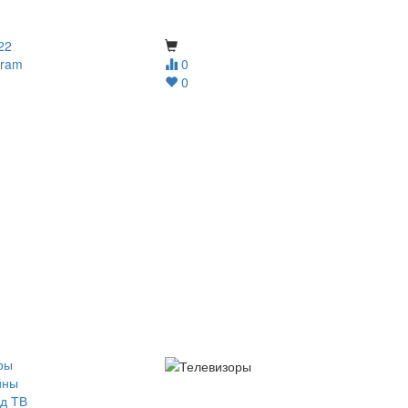
22
gram
0
0
ры
йны
д ТВ