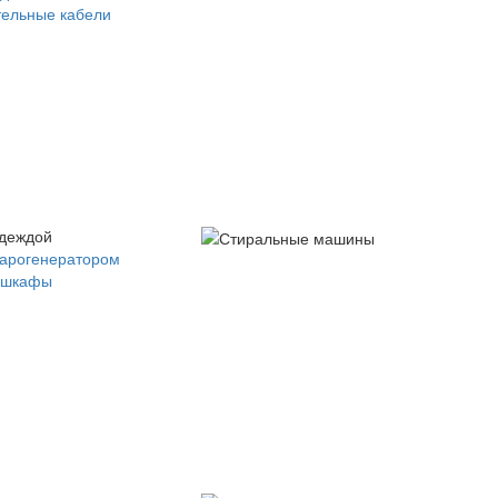
ельные кабели
одеждой
парогенератором
 шкафы