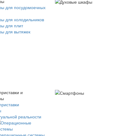
ры
ры для посудомоечных
ры для холодильников
ры для плит
ры для вытяжек
приставки и
ры
приставки
ы
туальной реальности
перационные системы