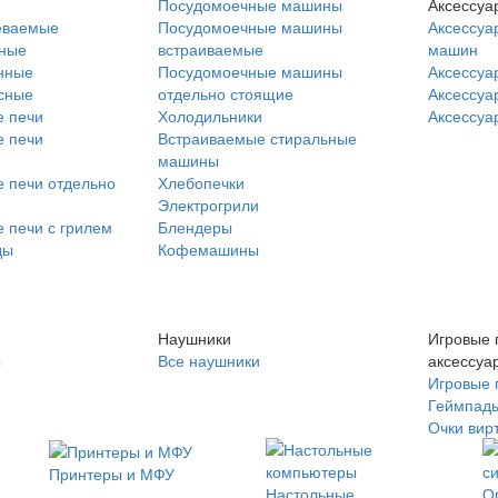
Посудомоечные машины
Аксессуа
еваемые
Посудомоечные машины
Аксессуа
нные
встраиваемые
машин
нные
Посудомоечные машины
Аксессуа
сные
отдельно стоящие
Аксессуа
 печи
Холодильники
Аксессуа
 печи
Встраиваемые стиральные
машины
 печи отдельно
Хлебопечки
Электрогрили
 печи с грилем
Блендеры
ды
Кофемашины
Наушники
Игровые 
ы
Все наушники
аксессуа
Игровые 
Геймпад
Очки вир
Принтеры и МФУ
Настольные
О