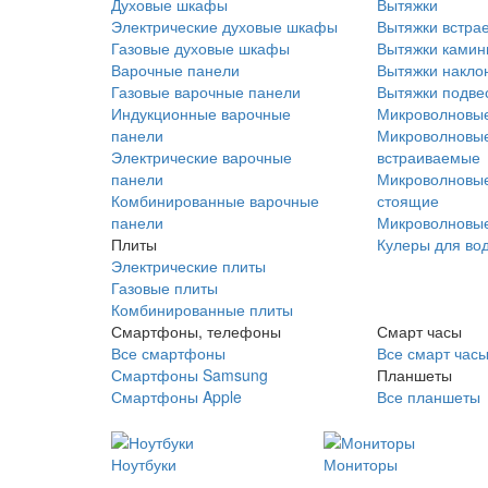
Духовые шкафы
Вытяжки
Электрические духовые шкафы
Вытяжки встра
Газовые духовые шкафы
Вытяжки ками
Варочные панели
Вытяжки накло
Газовые варочные панели
Вытяжки подве
Индукционные варочные
Микроволновые
панели
Микроволновые
Электрические варочные
встраиваемые
панели
Микроволновые
Комбинированные варочные
стоящие
панели
Микроволновые
Плиты
Кулеры для во
Электрические плиты
Газовые плиты
Комбинированные плиты
Смартфоны, телефоны
Смарт часы
Все смартфоны
Все смарт час
Смартфоны Samsung
Планшеты
Смартфоны Apple
Все планшеты
Ноутбуки
Мониторы