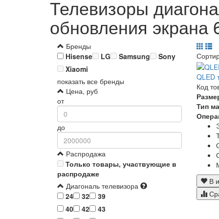
Телевизоры диагона
обновления экрана 
Бренды
Сорти
Hisense
LG
Samsung
Sony
Xiaomi
QLED т
показать все бренды
Код то
Цена, руб
Разме
от
Тип м
Опера
до
Распродажа
Только товары, участвующие в
распродаже
В и
Диагональ телевизора
Ср
24
32
39
40
42
43