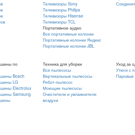
ов
Телевизоры Sony
Соединит
ов
Телевизоры Philips
ов
Телевизоры Hisense
мов
Телевизоры TCL
Портативное аудио
Все портативные колонки
Портативные колонки Яндекс
Портативные колонки JBL
ашины по
Техника для уборки
Уход за 
Все пылесосы
Утюги с 
ашины Bosch
Вертикальные пылесосы
Паровые
ашины LG
Робот-пылесос
шины Electrolux
Моющие пылесосы
ашины Samsung
Очистители и увлажнители
шины
воздуха