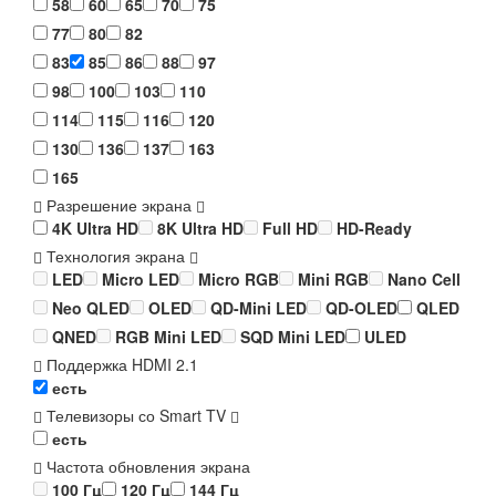
58
60
65
70
75
77
80
82
83
85
86
88
97
98
100
103
110
114
115
116
120
130
136
137
163
165
Разрешение экрана
4K Ultra HD
8K Ultra HD
Full HD
HD-Ready
Технология экрана
LED
Micro LED
Micro RGB
Mini RGB
Nano Cell
Neo QLED
OLED
QD-Mini LED
QD-OLED
QLED
QNED
RGB Mini LED
SQD Mini LED
ULED
Поддержка HDMI 2.1
есть
Телевизоры со Smart TV
есть
Частота обновления экрана
100 Гц
120 Гц
144 Гц