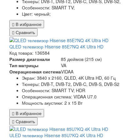
Тюнеры:
DVB-T, DVB-T2, DVB-C, DVB-S, DVB-S2,
Особенности:
SMART TV;
Цвет:
черный;
В избранное
Сравнить
QLED телевизор Hisense 85E7NQ 4K Ultra HD
Код товара: 136584
Размер диагонали
85 дюймов (215 см)
Тип матрицы
VA
Операционная система
VIDAA
Экран:
3840 x 2160, QLED, 4K Ultra HD, 60 Гц
Тюнеры:
DVB-T, DVB-T2, DVB-C, DVB-S, DVB-S2
Особенности:
SMART TV; HDR
Операционная система:
VIDAA U7.0
Мощность акустики:
2 x 15 Вт
В избранное
Сравнить
ULED телевизор Hisense 85U7KQ 4K Ultra HD