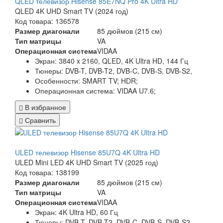
QLED телевизор Hisense 85E7NQ Pro 4K Ultra HD
QLED 4K UHD Smart TV (2024 год)
Код товара: 136578
Размер диагонали
85 дюймов (215 см)
Тип матрицы
VA
Операционная система
VIDAA
Экран:
3840 x 2160, QLED, 4K Ultra HD, 144 Гц
Тюнеры:
DVB-T, DVB-T2, DVB-C, DVB-S, DVB-S2,
Особенности:
SMART TV; HDR;
Операционная система:
VIDAA U7.6;
В избранное
Сравнить
ULED телевизор Hisense 85U7Q 4K Ultra HD
ULED Mini LED 4K UHD Smart TV (2025 год)
Код товара: 138199
Размер диагонали
85 дюймов (215 см)
Тип матрицы
VA
Операционная система
VIDAA
Экран:
4K Ultra HD, 60 Гц
Тюнеры:
DVB-T, DVB-T2, DVB-C, DVB-S, DVB-S2,