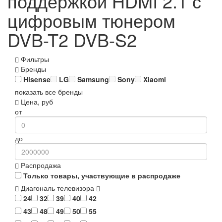
поддержкой HDMI 2.1 с
цифровым тюнером
DVB-T2 DVB-S2
Фильтры
Бренды
Hisense
LG
Samsung
Sony
Xiaomi
показать все бренды
Цена, руб
от
до
Распродажа
Только товары, участвующие в распродаже
Диагональ телевизора
24
32
39
40
42
43
48
49
50
55