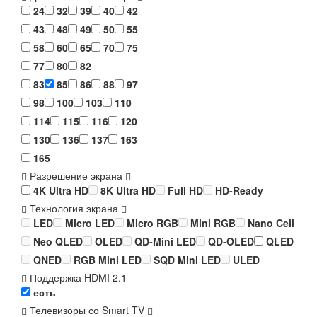
24
32
39
40
42
43
48
49
50
55
58
60
65
70
75
77
80
82
83
85
86
88
97
98
100
103
110
114
115
116
120
130
136
137
163
165
Разрешение экрана
4K Ultra HD
8K Ultra HD
Full HD
HD-Ready
Технология экрана
LED
Micro LED
Micro RGB
Mini RGB
Nano Cell
Neo QLED
OLED
QD-Mini LED
QD-OLED
QLED
QNED
RGB Mini LED
SQD Mini LED
ULED
Поддержка HDMI 2.1
есть
Телевизоры со Smart TV