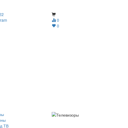
22
gram
0
0
ры
йны
д ТВ