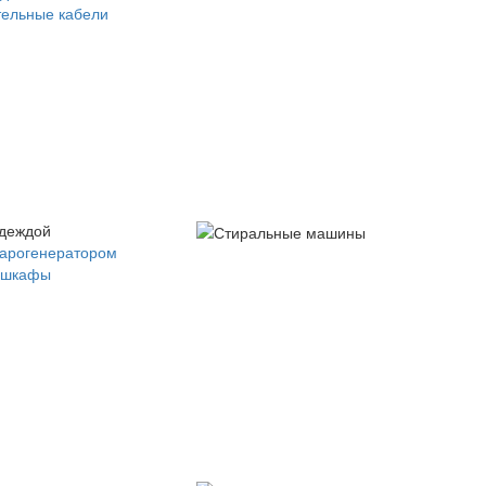
ельные кабели
одеждой
парогенератором
 шкафы