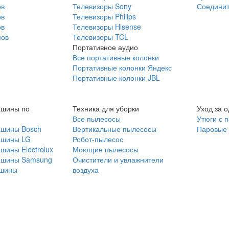
ов
Телевизоры Sony
Соединит
ов
Телевизоры Philips
ов
Телевизоры Hisense
мов
Телевизоры TCL
Портативное аудио
Все портативные колонки
Портативные колонки Яндекс
Портативные колонки JBL
ашины по
Техника для уборки
Уход за 
Все пылесосы
Утюги с 
ашины Bosch
Вертикальные пылесосы
Паровые
ашины LG
Робот-пылесос
шины Electrolux
Моющие пылесосы
ашины Samsung
Очистители и увлажнители
шины
воздуха