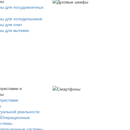
ры
ры для посудомоечных
ры для холодильников
ры для плит
ры для вытяжек
приставки и
ры
приставки
ы
туальной реальности
перационные системы