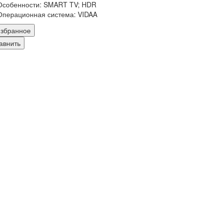
Особенности:
SMART TV; HDR
Операционная система:
VIDAA
збранное
авнить