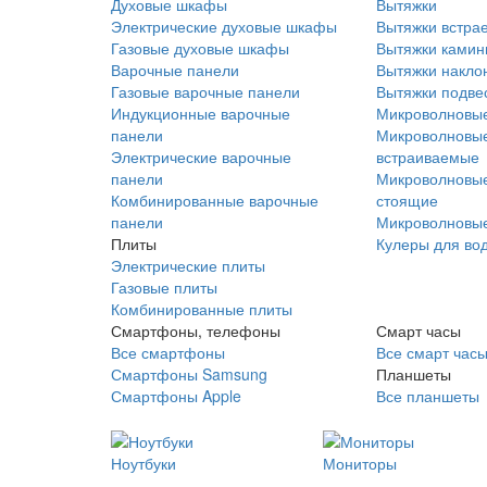
Духовые шкафы
Вытяжки
Электрические духовые шкафы
Вытяжки встра
Газовые духовые шкафы
Вытяжки ками
Варочные панели
Вытяжки накло
Газовые варочные панели
Вытяжки подве
Индукционные варочные
Микроволновые
панели
Микроволновые
Электрические варочные
встраиваемые
панели
Микроволновые
Комбинированные варочные
стоящие
панели
Микроволновые
Плиты
Кулеры для во
Электрические плиты
Газовые плиты
Комбинированные плиты
Смартфоны, телефоны
Смарт часы
Все смартфоны
Все смарт час
Смартфоны Samsung
Планшеты
Смартфоны Apple
Все планшеты
Ноутбуки
Мониторы