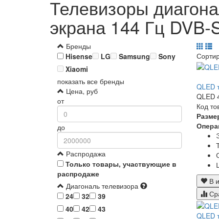
Телевизоры диагона
экрана 144 Гц DVB-
Бренды
Сорти
Hisense
LG
Samsung
Sony
Xiaomi
показать все бренды
QLED т
Цена, руб
QLED 4
от
Код то
Разме
Опера
до
Распродажа
Только товары, участвующие в
распродаже
В и
Диагональ телевизора
Ср
24
32
39
40
42
43
QLED т