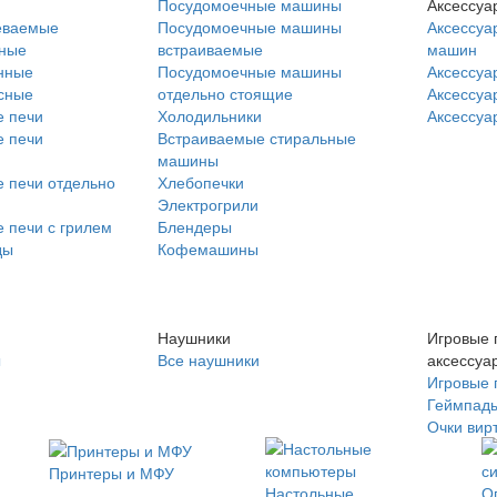
Посудомоечные машины
Аксессуа
еваемые
Посудомоечные машины
Аксессуа
нные
встраиваемые
машин
нные
Посудомоечные машины
Аксессуа
сные
отдельно стоящие
Аксессуа
 печи
Холодильники
Аксессуа
 печи
Встраиваемые стиральные
машины
 печи отдельно
Хлебопечки
Электрогрили
 печи с грилем
Блендеры
ды
Кофемашины
Наушники
Игровые 
ы
Все наушники
аксессуа
Игровые 
Геймпад
Очки вир
Принтеры и МФУ
Настольные
О