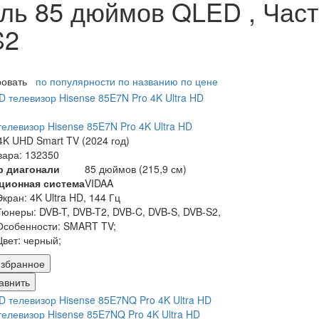
ль 85 дюймов QLED , Част
S2
ровать
по популярности
по названию
по цене
елевизор Hisense 85E7N Pro 4K Ultra HD
K UHD Smart TV (2024 год)
вара: 132350
р диагонали
85 дюймов (215,9 см)
ционная система
VIDAA
Экран:
4K Ultra HD, 144 Гц
Тюнеры:
DVB-T, DVB-T2, DVB-C, DVB-S, DVB-S2,
Особенности:
SMART TV;
Цвет:
черный;
збранное
авнить
елевизор Hisense 85E7NQ Pro 4K Ultra HD