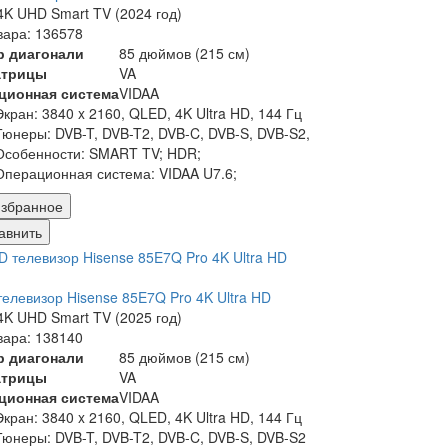
K UHD Smart TV (2024 год)
вара: 136578
р диагонали
85 дюймов (215 см)
атрицы
VA
ционная система
VIDAA
Экран:
3840 x 2160, QLED, 4K Ultra HD, 144 Гц
Тюнеры:
DVB-T, DVB-T2, DVB-C, DVB-S, DVB-S2,
Особенности:
SMART TV; HDR;
Операционная система:
VIDAA U7.6;
збранное
авнить
елевизор Hisense 85E7Q Pro 4K Ultra HD
K UHD Smart TV (2025 год)
вара: 138140
р диагонали
85 дюймов (215 см)
атрицы
VA
ционная система
VIDAA
Экран:
3840 x 2160, QLED, 4K Ultra HD, 144 Гц
Тюнеры:
DVB-T, DVB-T2, DVB-C, DVB-S, DVB-S2