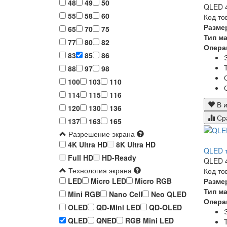
48
49
50
QLED 4
55
58
60
Код то
Разме
65
70
75
Тип м
77
80
82
Опера
83
85
86
88
97
98
100
103
110
114
115
116
В и
120
130
136
Ср
137
163
165
Разрешение экрана
4K Ultra HD
8K Ultra HD
QLED т
Full HD
HD-Ready
QLED 4
Технология экрана
Код то
Разме
LED
Micro LED
Micro RGB
Тип м
Mini RGB
Nano Cell
Neo QLED
Опера
OLED
QD-Mini LED
QD-OLED
QLED
QNED
RGB Mini LED