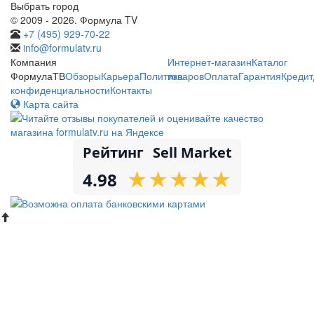
Выбрать город
© 2009 - 2026. Формула TV
+7 (495) 929-70-22
info@formulatv.ru
Компания
Интернет-магазин
Каталог
ФормулаТВ
Обзоры
Карьера
Политика
товаров
Оплата
Гарантия
Кредит
конфиденциальности
Контакты
Карта сайта
Рейтинг
Sell Market
★
★
★
★
★
★
★
★
★
★
4.98