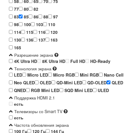
58
60
65
70
75
77
80
82
83
85
86
88
97
98
100
103
110
114
115
116
120
130
136
137
163
165
Разрешение экрана
4K Ultra HD
8K Ultra HD
Full HD
HD-Ready
Технология экрана
LED
Micro LED
Micro RGB
Mini RGB
Nano Cell
Neo QLED
OLED
QD-Mini LED
QD-OLED
QLED
QNED
RGB Mini LED
SQD Mini LED
ULED
Поддержка HDMI 2.1
есть
Телевизоры со Smart TV
есть
Частота обновления экрана
100 Гц
120 Гц
144 Гц