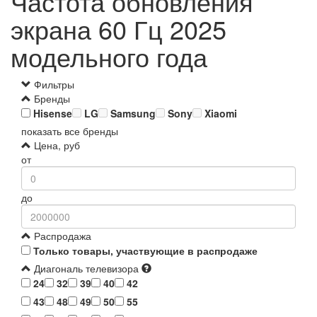
Частота обновления
экрана 60 Гц 2025
модельного года
Фильтры
Бренды
Hisense
LG
Samsung
Sony
Xiaomi
показать все бренды
Цена, руб
от
до
Распродажа
Только товары, участвующие в распродаже
Диагональ телевизора
24
32
39
40
42
43
48
49
50
55