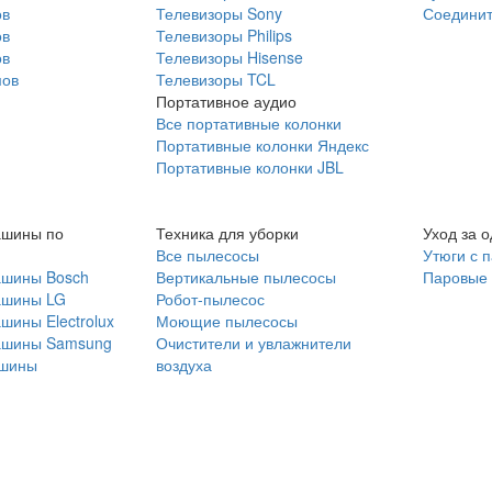
ов
Телевизоры Sony
Соединит
ов
Телевизоры Philips
ов
Телевизоры Hisense
мов
Телевизоры TCL
Портативное аудио
Все портативные колонки
Портативные колонки Яндекс
Портативные колонки JBL
ашины по
Техника для уборки
Уход за 
Все пылесосы
Утюги с 
ашины Bosch
Вертикальные пылесосы
Паровые
ашины LG
Робот-пылесос
шины Electrolux
Моющие пылесосы
ашины Samsung
Очистители и увлажнители
шины
воздуха