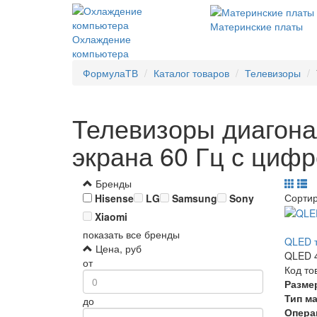
Материнские платы
Охлаждение
компьютера
ФормулаТВ
Каталог товаров
Телевизоры
Телевизоры диагона
экрана 60 Гц с циф
Бренды
Сорти
Hisense
LG
Samsung
Sony
Xiaomi
показать все бренды
QLED т
Цена, руб
QLED 4
от
Код то
Разме
Тип м
до
Опера