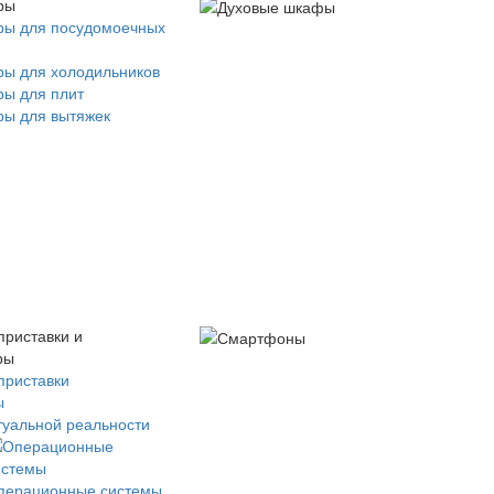
ры
ры для посудомоечных
ры для холодильников
ры для плит
ры для вытяжек
приставки и
ры
приставки
ы
туальной реальности
перационные системы