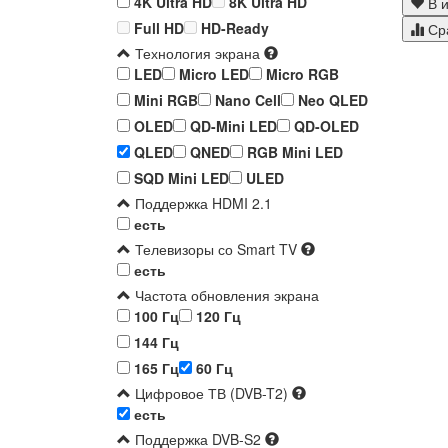
4K Ultra HD
8K Ultra HD
В и
Full HD
HD-Ready
Ср
Технология экрана
LED
Micro LED
Micro RGB
Mini RGB
Nano Cell
Neo QLED
OLED
QD-Mini LED
QD-OLED
QLED
QNED
RGB Mini LED
SQD Mini LED
ULED
Поддержка HDMI 2.1
есть
Телевизоры со Smart TV
есть
Частота обновления экрана
100 Гц
120 Гц
144 Гц
165 Гц
60 Гц
Цифровое ТВ (DVB-T2)
есть
Поддержка DVB-S2