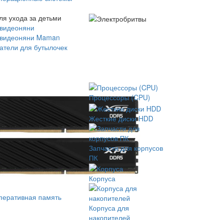
ля ухода за детьми
 видеоняни
 видеоняни Maman
атели для бутылочек
Процессоры (CPU)
Жесткие диски HDD
Запчасти для корпусов
ПК
Корпуса
перативная память
Корпуса для
накопителей