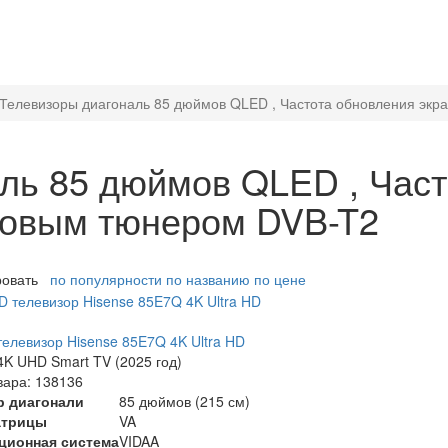
Телевизоры диагональ 85 дюймов QLED , Частота обновления экр
ль 85 дюймов QLED , Част
ровым тюнером DVB-T2
ровать
по популярности
по названию
по цене
елевизор Hisense 85E7Q 4K Ultra HD
K UHD Smart TV (2025 год)
вара: 138136
р диагонали
85 дюймов (215 см)
атрицы
VA
ционная система
VIDAA