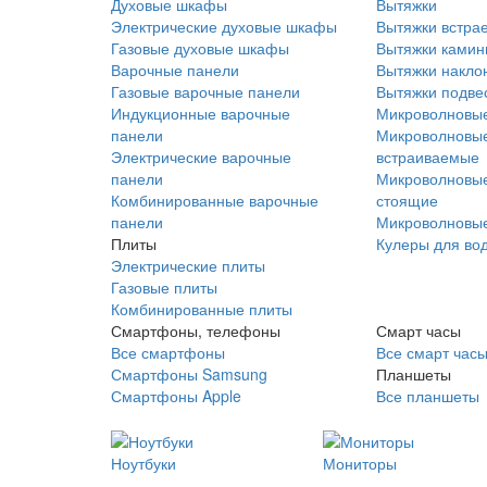
Духовые шкафы
Вытяжки
Электрические духовые шкафы
Вытяжки встра
Газовые духовые шкафы
Вытяжки ками
Варочные панели
Вытяжки накло
Газовые варочные панели
Вытяжки подве
Индукционные варочные
Микроволновые
панели
Микроволновые
Электрические варочные
встраиваемые
панели
Микроволновые
Комбинированные варочные
стоящие
панели
Микроволновые
Плиты
Кулеры для во
Электрические плиты
Газовые плиты
Комбинированные плиты
Смартфоны, телефоны
Смарт часы
Все смартфоны
Все смарт час
Смартфоны Samsung
Планшеты
Смартфоны Apple
Все планшеты
Ноутбуки
Мониторы