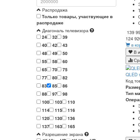
Распродажа
Только товары, участвующие в
распродаже
Диагональ телевизора
139 9
24
32
39
124 92
в ко
40
42
43
В и
48
49
50
Ср
55
58
60
65
70
75
QLED т
77
80
82
Код то
83
85
86
Разме
Тип м
88
97
98
Опера
100
103
110
114
115
116
120
130
136
137
163
165
Разрешение экрана