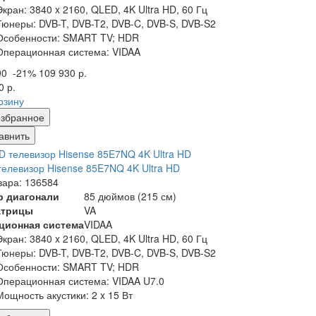
Экран:
3840 x 2160, QLED, 4K Ultra HD, 60 Гц
Тюнеры:
DVB-T, DVB-T2, DVB-C, DVB-S, DVB-S2
Особенности:
SMART TV; HDR
Операционная система:
VIDAA
90
-21%
109 930 р.
0 р.
рзину
збранное
авнить
елевизор Hisense 85E7NQ 4K Ultra HD
вара: 136584
р диагонали
85 дюймов (215 см)
атрицы
VA
ционная система
VIDAA
Экран:
3840 x 2160, QLED, 4K Ultra HD, 60 Гц
Тюнеры:
DVB-T, DVB-T2, DVB-C, DVB-S, DVB-S2
Особенности:
SMART TV; HDR
Операционная система:
VIDAA U7.0
Мощность акустики:
2 x 15 Вт