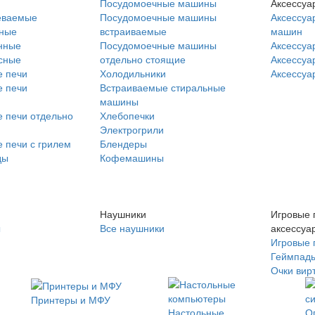
Посудомоечные машины
Аксессуа
еваемые
Посудомоечные машины
Аксессуа
нные
встраиваемые
машин
нные
Посудомоечные машины
Аксессуа
сные
отдельно стоящие
Аксессуа
 печи
Холодильники
Аксессуа
 печи
Встраиваемые стиральные
машины
 печи отдельно
Хлебопечки
Электрогрили
 печи с грилем
Блендеры
ды
Кофемашины
Наушники
Игровые 
ы
Все наушники
аксессуа
Игровые 
Геймпад
Очки вир
Принтеры и МФУ
Настольные
О