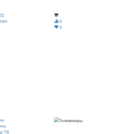
22
gram
0
0
ры
йны
д ТВ