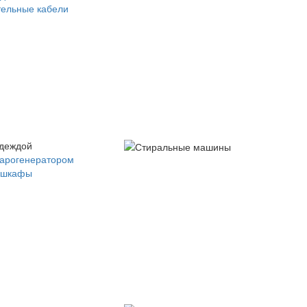
ельные кабели
одеждой
парогенератором
 шкафы