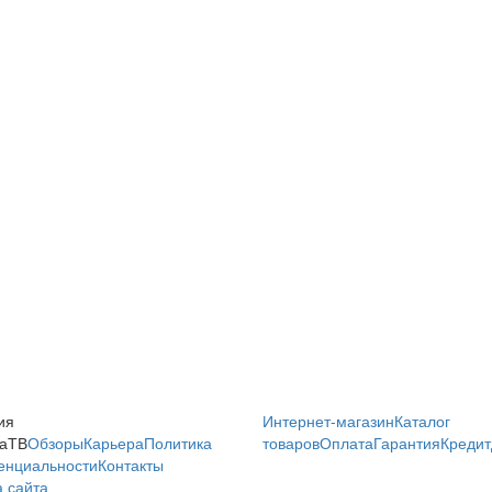
ия
Интернет-магазин
Каталог
аТВ
Обзоры
Карьера
Политика
товаров
Оплата
Гарантия
Кредит
енциальности
Контакты
 сайта