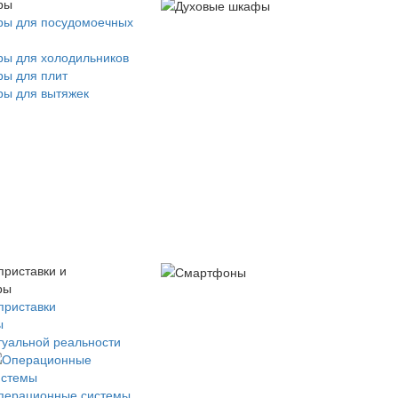
ры
ры для посудомоечных
ры для холодильников
ры для плит
ры для вытяжек
приставки и
ры
приставки
ы
туальной реальности
перационные системы