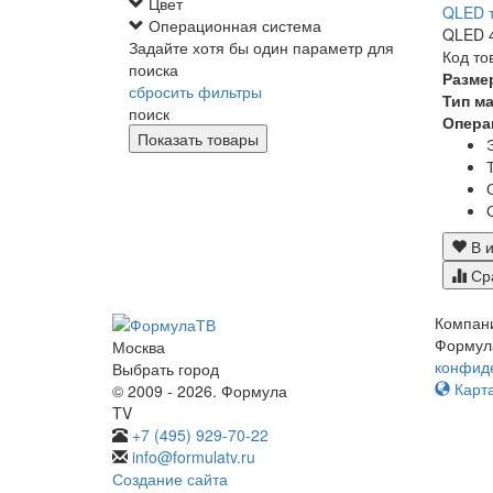
Цвет
QLED т
Операционная система
QLED 4
Задайте хотя бы один параметр для
Код то
поиска
Разме
сбросить фильтры
Тип м
поиск
Опера
В и
Ср
Компан
Формул
Москва
конфид
Выбрать город
Карта
© 2009 - 2026. Формула
TV
+7 (495) 929-70-22
info@formulatv.ru
Создание сайта