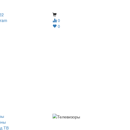
22
gram
0
0
ры
йны
д ТВ