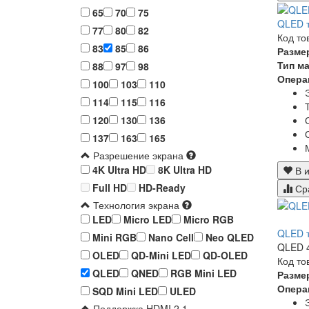
65
70
75
QLED т
77
80
82
Код то
83
85
86
Разме
Тип м
88
97
98
Опера
100
103
110
114
115
116
120
130
136
137
163
165
Разрешение экрана
4K Ultra HD
8K Ultra HD
В и
Full HD
HD-Ready
Ср
Технология экрана
LED
Micro LED
Micro RGB
QLED т
Mini RGB
Nano Cell
Neo QLED
QLED 4
OLED
QD-Mini LED
QD-OLED
Код то
QLED
QNED
RGB Mini LED
Разме
Опера
SQD Mini LED
ULED
Поддержка HDMI 2.1