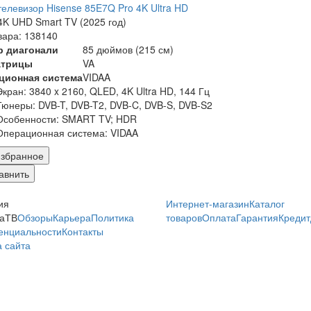
елевизор Hisense 85E7Q Pro 4K Ultra HD
K UHD Smart TV (2025 год)
вара: 138140
р диагонали
85 дюймов (215 см)
атрицы
VA
ционная система
VIDAA
Экран:
3840 x 2160, QLED, 4K Ultra HD, 144 Гц
Тюнеры:
DVB-T, DVB-T2, DVB-C, DVB-S, DVB-S2
Особенности:
SMART TV; HDR
Операционная система:
VIDAA
збранное
авнить
ия
Интернет-магазин
Каталог
аТВ
Обзоры
Карьера
Политика
товаров
Оплата
Гарантия
Кредит
енциальности
Контакты
 сайта