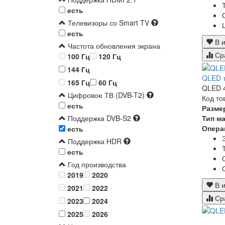
есть
Телевизоры со Smart TV
есть
В и
Частота обновления экрана
Ср
100 Гц
120 Гц
144 Гц
QLED т
165 Гц
60 Гц
QLED 4
Цифровое ТВ (DVB-T2)
Код то
есть
Разме
Тип м
Поддержка DVB-S2
Опера
есть
Поддержка HDR
есть
Год производства
2019
2020
В и
2021
2022
Ср
2023
2024
2025
2026