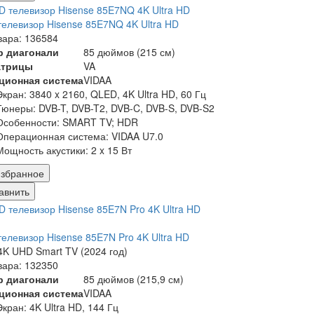
елевизор Hisense 85E7NQ 4K Ultra HD
вара: 136584
р диагонали
85 дюймов (215 см)
атрицы
VA
ционная система
VIDAA
Экран:
3840 x 2160, QLED, 4K Ultra HD, 60 Гц
Тюнеры:
DVB-T, DVB-T2, DVB-C, DVB-S, DVB-S2
Особенности:
SMART TV; HDR
Операционная система:
VIDAA U7.0
Мощность акустики:
2 x 15 Вт
збранное
авнить
елевизор Hisense 85E7N Pro 4K Ultra HD
K UHD Smart TV (2024 год)
вара: 132350
р диагонали
85 дюймов (215,9 см)
ционная система
VIDAA
Экран:
4K Ultra HD, 144 Гц