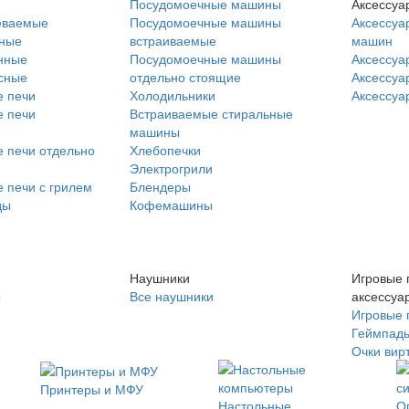
Посудомоечные машины
Аксессуа
еваемые
Посудомоечные машины
Аксессуа
нные
встраиваемые
машин
нные
Посудомоечные машины
Аксессуа
сные
отдельно стоящие
Аксессуа
 печи
Холодильники
Аксессуа
 печи
Встраиваемые стиральные
машины
 печи отдельно
Хлебопечки
Электрогрили
 печи с грилем
Блендеры
ды
Кофемашины
Наушники
Игровые 
ы
Все наушники
аксессуа
Игровые 
Геймпад
Очки вир
Принтеры и МФУ
Настольные
О