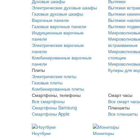
Духовые шкафы
Вытяжки
Электрические духовые шкафы
Вытяжки встра
Газовые духовые шкафы
Вытяжки ками
Варочные панели
Вытяжки накло
Газовые варочные панели
Вытяжки подве
Индукционные варочные
Микроволновые
панели
Микроволновые
Электрические варочные
встраиваемые
панели
Микроволновые
Комбинированные варочные
стоящие
панели
Микроволновые
Плиты
Кулеры для во
Электрические плиты
Газовые плиты
Комбинированные плиты
Смартфоны, телефоны
Смарт часы
Все смартфоны
Все смарт час
Смартфоны Samsung
Планшеты
Смартфоны Apple
Все планшеты
Ноутбуки
Мониторы