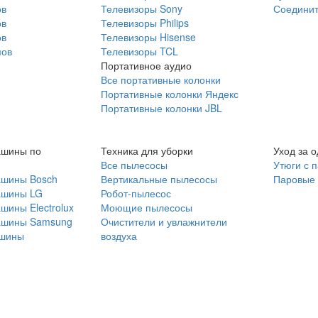
ов
Телевизоры Sony
Соединит
ов
Телевизоры Philips
ов
Телевизоры Hisense
мов
Телевизоры TCL
Портативное аудио
Все портативные колонки
Портативные колонки Яндекс
Портативные колонки JBL
ашины по
Техника для уборки
Уход за 
Все пылесосы
Утюги с 
ашины Bosch
Вертикальные пылесосы
Паровые
ашины LG
Робот-пылесос
шины Electrolux
Моющие пылесосы
ашины Samsung
Очистители и увлажнители
шины
воздуха