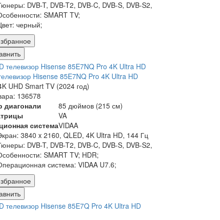
Тюнеры:
DVB-T, DVB-T2, DVB-C, DVB-S, DVB-S2,
Особенности:
SMART TV;
Цвет:
черный;
збранное
авнить
елевизор Hisense 85E7NQ Pro 4K Ultra HD
K UHD Smart TV (2024 год)
вара: 136578
р диагонали
85 дюймов (215 см)
атрицы
VA
ционная система
VIDAA
Экран:
3840 x 2160, QLED, 4K Ultra HD, 144 Гц
Тюнеры:
DVB-T, DVB-T2, DVB-C, DVB-S, DVB-S2,
Особенности:
SMART TV; HDR;
Операционная система:
VIDAA U7.6;
збранное
авнить