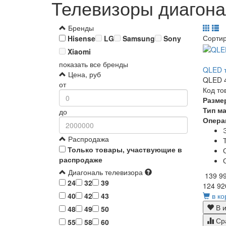
Телевизоры диагон
Бренды
Сорти
Hisense
LG
Samsung
Sony
Xiaomi
показать все бренды
QLED т
Цена, руб
QLED 4
от
Код то
Разме
Тип м
до
Опера
Распродажа
Только товары, участвующие в
распродаже
Диагональ телевизора
139 9
24
32
39
124 92
в ко
40
42
43
В и
48
49
50
Ср
55
58
60