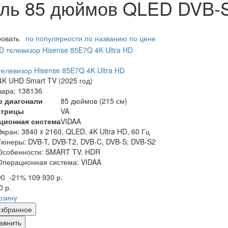
аль 85 дюймов QLED DVB-S
ровать
по популярности
по названию
по цене
елевизор Hisense 85E7Q 4K Ultra HD
K UHD Smart TV (2025 год)
вара: 138136
р диагонали
85 дюймов (215 см)
атрицы
VA
ционная система
VIDAA
Экран:
3840 x 2160, QLED, 4K Ultra HD, 60 Гц
Тюнеры:
DVB-T, DVB-T2, DVB-C, DVB-S, DVB-S2
Особенности:
SMART TV; HDR
Операционная система:
VIDAA
90
-21%
109 930 р.
0 р.
рзину
збранное
авнить