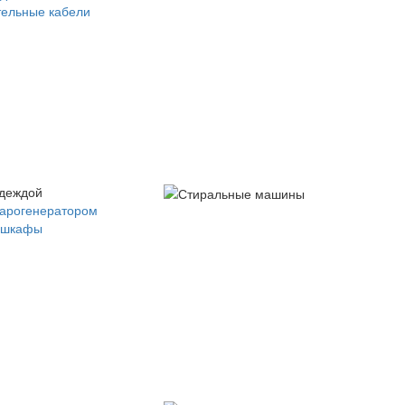
ельные кабели
одеждой
парогенератором
 шкафы