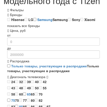
модельного года с Tizen
Фильтры
Бренды
Hisense
LG
Samsung
Samsung
Sony
Xiaomi
показать все бренды
Цена, руб
от
до
Распродажа
Только товары, участвующие в распродаже
Только
товары, участвующие в распродаже
Диагональ телевизора
24
32
39
40
42
43
48
49
50
55
58
60
65
65
70
75
75
77
80
82
83
85
85
86
88
97