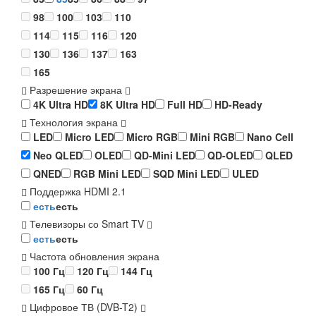
98
100
103
110
114
115
116
120
130
136
137
163
165
Разрешение экрана
4K Ultra HD
8K Ultra HD
Full HD
HD-Ready
Технология экрана
LED
Micro LED
Micro RGB
Mini RGB
Nano Cell
Neo QLED
OLED
QD-Mini LED
QD-OLED
QLED
QNED
RGB Mini LED
SQD Mini LED
ULED
Поддержка HDMI 2.1
есть
есть
Телевизоры со Smart TV
есть
есть
Частота обновления экрана
100 Гц
120 Гц
144 Гц
165 Гц
60 Гц
Цифровое ТВ (DVB-T2)