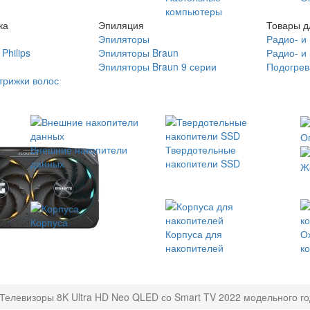
компьютеры
ка
Эпиляция
Товары д
Эпиляторы
Радио- и
Philips
Эпиляторы Braun
Радио- и
Эпиляторы Braun 9 серии
Подогрев
трижки волос
О
Внешние накопители
Твердотельные
данных
накопители SSD
Ж
Корпуса
Корпуса для
О
накопителей
к
Телевизоры 8K Ultra HD Neo QLED со Smart TV 2022 модельного г