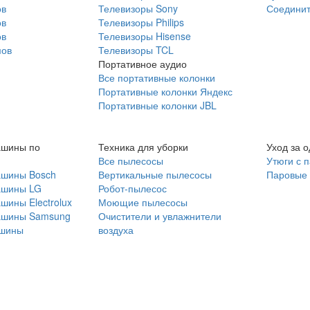
ов
Телевизоры Sony
Соединит
ов
Телевизоры Philips
ов
Телевизоры Hisense
мов
Телевизоры TCL
Портативное аудио
Все портативные колонки
Портативные колонки Яндекс
Портативные колонки JBL
ашины по
Техника для уборки
Уход за 
Все пылесосы
Утюги с 
ашины Bosch
Вертикальные пылесосы
Паровые
ашины LG
Робот-пылесос
шины Electrolux
Моющие пылесосы
ашины Samsung
Очистители и увлажнители
шины
воздуха