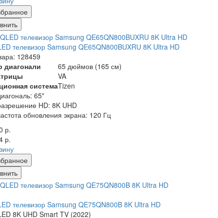
рзину
збранное
внить
LED телевизор Samsung QE65QN800BUXRU 8K Ultra HD
вара: 128459
р диагонали
65 дюймов (165 см)
атрицы
VA
ционная система
Tizen
диагональ: 65"
разрешение HD: 8K UHD
частота обновления экрана: 120 Гц
0 р.
4 р.
рзину
збранное
внить
LED телевизор Samsung QE75QN800B 8K Ultra HD
ED 8K UHD Smart TV (2022)