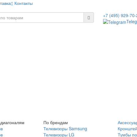
тавка
Контакты
+7 (495) 929-70-
Tele
 диагоналям
По брендам
Аксессуа
ов
Телевизоры Samsung
Кронште
ов
Телевизоры LG
Тумбы по