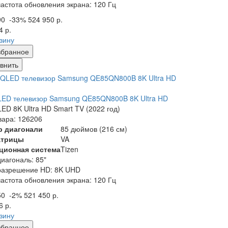
частота обновления экрана: 120 Гц
90
-33%
524 950 р.
4 р.
рзину
збранное
внить
LED телевизор Samsung QE85QN800B 8K Ultra HD
ED 8K Ultra HD Smart TV (2022 год)
вара: 126206
р диагонали
85 дюймов (216 см)
атрицы
VA
ционная система
Tizen
диагональ: 85"
разрешение HD: 8K UHD
частота обновления экрана: 120 Гц
50
-2%
521 450 р.
6 р.
рзину
збранное