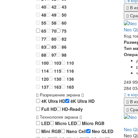
в ко
40
42
43
В и
48
49
50
Сра
55
58
60
Neo Q
65
70
75
Код то
77
80
82
Разме
83
85
86
Тип м
Опера
88
97
98
100
103
110
114
115
116
120
130
136
249 95
137
163
165
284 03
в ко
Разрешение экрана
4K Ultra HD
8K Ultra HD
В и
Full HD
HD-Ready
Сра
Технология экрана
LED
Micro LED
Micro RGB
Neo Q
Mini RGB
Nano Cell
Neo QLED
Neo QL