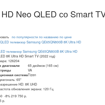
a HD Neo QLED со Smart T
ровать
по популярности
по названию
по цене
LED телевизор Samsung QE65QN800B 8K Ultra HD
ED 8K Ultra HD Smart TV (2022 год)
вара: 126204
р диагонали
65 дюймов (165 см)
атрицы
VA
ционная система
Tizen
диагональ: 65"
разрешение HD: 8K UHD
частота обновления экрана: 120 Гц
50
-8%
219 750 р.
5 р.