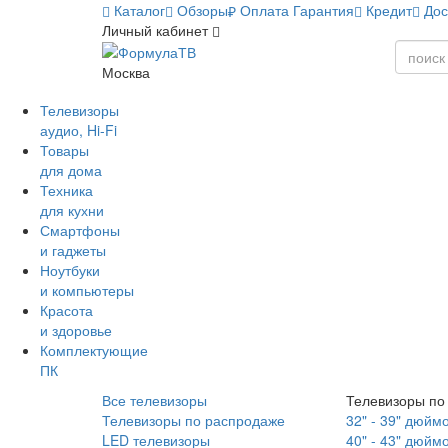
Каталог
Обзоры
Оплата
Гарантия
Кредит
Дос
Личный кабинет
Москва
Телевизоры
аудио, Hi-Fi
Товары
для дома
Техника
для кухни
Смартфоны
и гаджеты
Ноутбуки
и компьютеры
Красота
и здоровье
Комплектующие
ПК
Все телевизоры
Телевизоры по
Телевизоры по распродаже
32" - 39" дюйм
LED телевизоры
40" - 43" дюйм