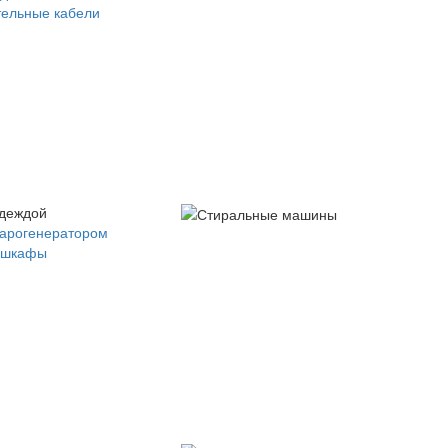
ельные кабели
одеждой
парогенератором
 шкафы