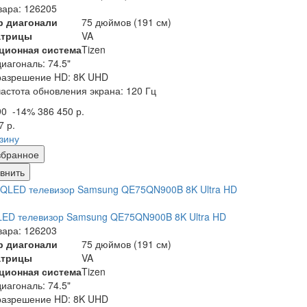
вара: 126205
р диагонали
75 дюймов (191 см)
атрицы
VA
ционная система
Tizen
диагональ: 74.5"
разрешение HD: 8K UHD
частота обновления экрана: 120 Гц
90
-14%
386 450 р.
7 р.
рзину
збранное
внить
LED телевизор Samsung QE75QN900B 8K Ultra HD
вара: 126203
р диагонали
75 дюймов (191 см)
атрицы
VA
ционная система
Tizen
диагональ: 74.5"
разрешение HD: 8K UHD