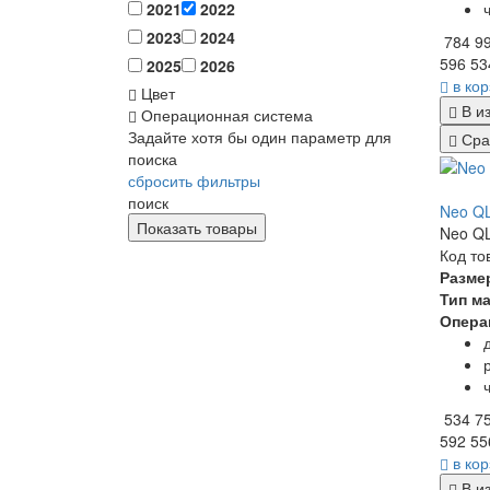
2021
2022
2023
2024
784 9
596 53
2025
2026
в ко
Цвет
В и
Операционная система
Задайте хотя бы один параметр для
Сра
поиска
сбросить фильтры
поиск
Neo Q
Neo QL
Код то
Разме
Тип м
Опера
534 7
592 55
в ко
В и