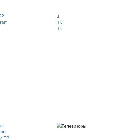
22
gram
0
0
ры
йны
д ТВ