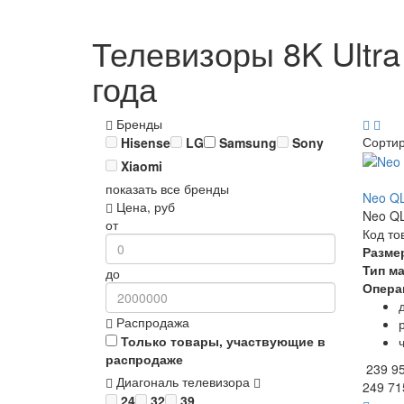
Телевизоры 8K Ultr
года
Бренды
Сорти
Hisense
LG
Samsung
Sony
Xiaomi
показать все бренды
Neo Q
Цена, руб
Neo QL
от
Код то
Разме
Тип м
до
Опера
Распродажа
Только товары, участвующие в
распродаже
239 9
Диагональ телевизора
249 71
24
32
39