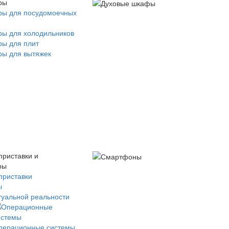
ры
ры для посудомоечных
ры для холодильников
ры для плит
ры для вытяжек
приставки и
ры
приставки
ы
туальной реальности
перационные системы