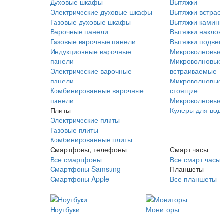
Духовые шкафы
Вытяжки
Электрические духовые шкафы
Вытяжки встра
Газовые духовые шкафы
Вытяжки ками
Варочные панели
Вытяжки накло
Газовые варочные панели
Вытяжки подве
Индукционные варочные
Микроволновые
панели
Микроволновые
Электрические варочные
встраиваемые
панели
Микроволновые
Комбинированные варочные
стоящие
панели
Микроволновые
Плиты
Кулеры для во
Электрические плиты
Газовые плиты
Комбинированные плиты
Смартфоны, телефоны
Смарт часы
Все смартфоны
Все смарт час
Смартфоны Samsung
Планшеты
Смартфоны Apple
Все планшеты
Ноутбуки
Мониторы