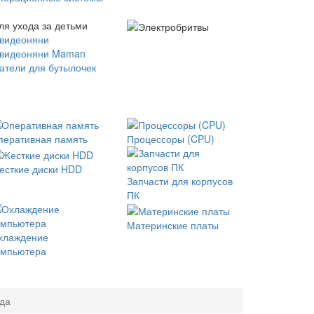
ля ухода за детьми
 видеоняни
 видеоняни Maman
атели для бутылочек
перативная память
Процессоры (CPU)
есткие диски HDD
Запчасти для корпусов
ПК
Материнские платы
хлаждение
омпьютера
ода