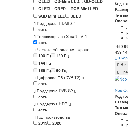
OLED
QD-Mini LED
QD-OLED
Код то
QLED
QNED
RGB Mini LED
Разме
Тип м
SQD Mini LED
ULED
Опера
Поддержка HDMI 2.1
есть
Телевизоры со Smart TV
есть
450 9
Частота обновления экрана
439 14
100 Гц
120 Гц
в ко
144 Гц
В и
165 Гц
60 Гц
Сра
Цифровое ТВ (DVB-T2)
есть
Neo Q
Поддержка DVB-S2
Код то
есть
Разме
Поддержка HDR
Тип м
есть
Опера
Год производства
2019
2020