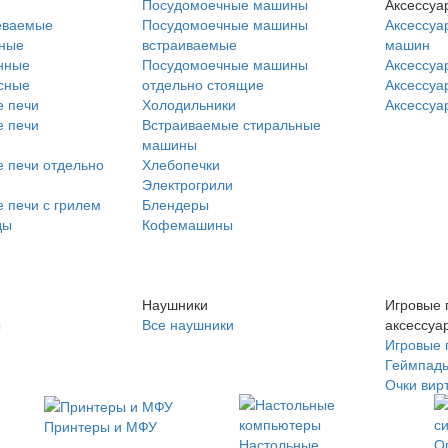
Посудомоечные машины
Аксессуа
еваемые
Посудомоечные машины
Аксессуа
нные
встраиваемые
машин
нные
Посудомоечные машины
Аксессуа
сные
отдельно стоящие
Аксессуа
 печи
Холодильники
Аксессуа
 печи
Встраиваемые стиральные
машины
 печи отдельно
Хлебопечки
Электрогрили
 печи с грилем
Блендеры
ды
Кофемашины
Наушники
Игровые 
ы
Все наушники
аксессуа
Игровые 
Геймпад
Очки вир
Принтеры и МФУ
Настольные
О