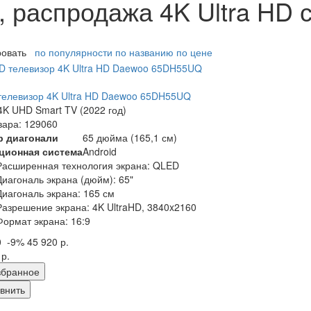
 распродажа 4K Ultra HD 
ровать
по популярности
по названию
по цене
елевизор 4K Ultra HD Daewoo 65DH55UQ
K UHD Smart TV (2022 год)
вара: 129060
р диагонали
65 дюйма (165,1 см)
ционная система
Android
Расширенная технология экрана: QLED
Диагональ экрана (дюйм): 65"
Диагональ экрана: 165 см
Разрешение экрана: 4K UltraHD, 3840x2160
Формат экрана: 16:9
0
-9%
45 920 р.
 р.
збранное
внить