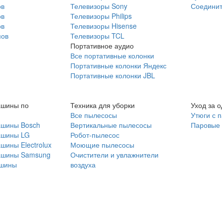
ов
Телевизоры Sony
Соединит
ов
Телевизоры Philips
ов
Телевизоры Hisense
мов
Телевизоры TCL
Портативное аудио
Все портативные колонки
Портативные колонки Яндекс
Портативные колонки JBL
ашины по
Техника для уборки
Уход за 
Все пылесосы
Утюги с 
ашины Bosch
Вертикальные пылесосы
Паровые
ашины LG
Робот-пылесос
шины Electrolux
Моющие пылесосы
ашины Samsung
Очистители и увлажнители
шины
воздуха