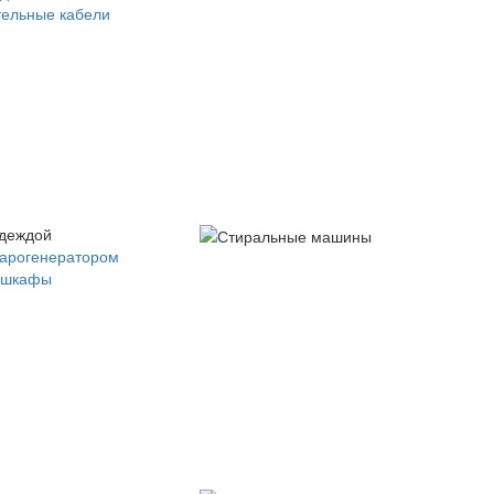
ельные кабели
одеждой
парогенератором
 шкафы