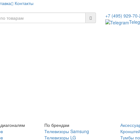
тавка
Контакты
+7 (495) 929-70-
Tele
 диагоналям
По брендам
Аксессуа
ов
Телевизоры Samsung
Кронште
ов
Телевизоры LG
Тумбы по