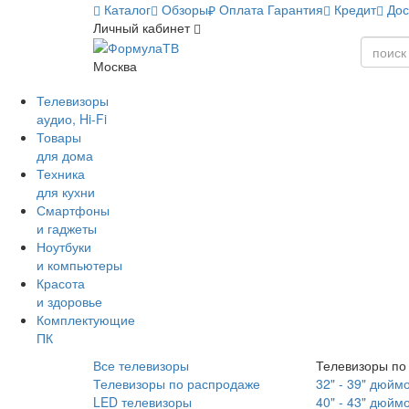
Каталог
Обзоры
Оплата
Гарантия
Кредит
Дос
Личный кабинет
Москва
Телевизоры
аудио, Hi-Fi
Товары
для дома
Техника
для кухни
Смартфоны
и гаджеты
Ноутбуки
и компьютеры
Красота
и здоровье
Комплектующие
ПК
Все телевизоры
Телевизоры по
Телевизоры по распродаже
32" - 39" дюйм
LED телевизоры
40" - 43" дюйм