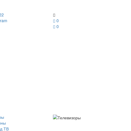
22
gram
0
0
ры
йны
д ТВ