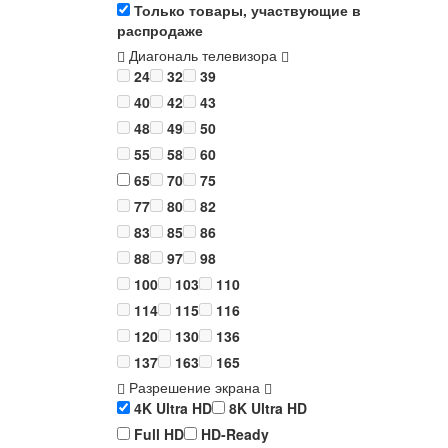
Только товары, участвующие в
распродаже
Диагональ телевизора
24
32
39
40
42
43
48
49
50
55
58
60
65
70
75
77
80
82
83
85
86
88
97
98
100
103
110
114
115
116
120
130
136
137
163
165
Разрешение экрана
4K Ultra HD
8K Ultra HD
Full HD
HD-Ready