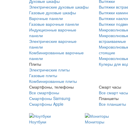
Духовые шкафы
Вытяжки
Электрические духовые шкафы
Вытяжки встра
Газовые духовые шкафы
Вытяжки ками
Варочные панели
Вытяжки накло
Газовые варочные панели
Вытяжки подве
Индукционные варочные
Микроволновые
панели
Микроволновые
Электрические варочные
встраиваемые
панели
Микроволновые
Комбинированные варочные
стоящие
панели
Микроволновые
Плиты
Кулеры для во
Электрические плиты
Газовые плиты
Комбинированные плиты
Смартфоны, телефоны
Смарт часы
Все смартфоны
Все смарт час
Смартфоны Samsung
Планшеты
Смартфоны Apple
Все планшеты
Ноутбуки
Мониторы