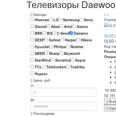
Телевизоры Daewoo,
Бренды
Сорти
Hisense
LG
Samsung
Sony
Xiaomi
Aiwa
Artel
Asano
BBK
BQ
C-Seed
Daewoo
QLED т
DEXP
Gefest
Harper
Hikers
QLED 4
Код то
Hyundai
Philips
Realme
Разме
SBER
Sharp
Skyworth
Опера
StarWind
Sunwind
Supra
TCL
Telefunken
Toshiba
Яндекс
Цена, руб
от
50 99
52 181
до
В и
Сра
Распродажа