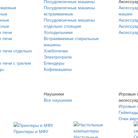
Посудомоечные машины
Аксессуа
еваемые
Посудомоечные машины
Аксессуа
нные
встраиваемые
машин
нные
Посудомоечные машины
Аксессуа
сные
отдельно стоящие
Аксессуа
 печи
Холодильники
Аксессуа
 печи
Встраиваемые стиральные
машины
 печи отдельно
Хлебопечки
Электрогрили
 печи с грилем
Блендеры
ды
Кофемашины
Наушники
Игровые 
ы
Все наушники
аксессуа
Игровые 
Геймпад
Очки вир
Принтеры и МФУ
Настольные
О