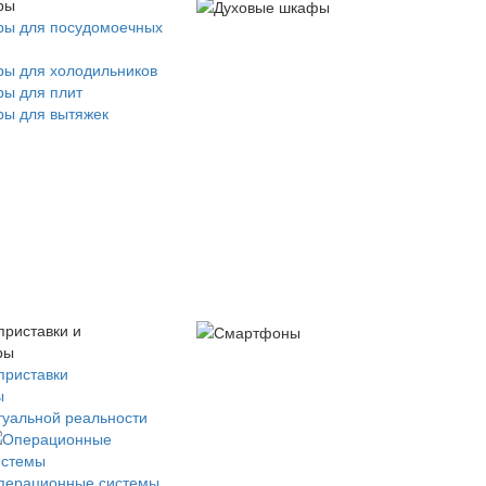
ры
ры для посудомоечных
ры для холодильников
ры для плит
ры для вытяжек
приставки и
ры
приставки
ы
туальной реальности
перационные системы