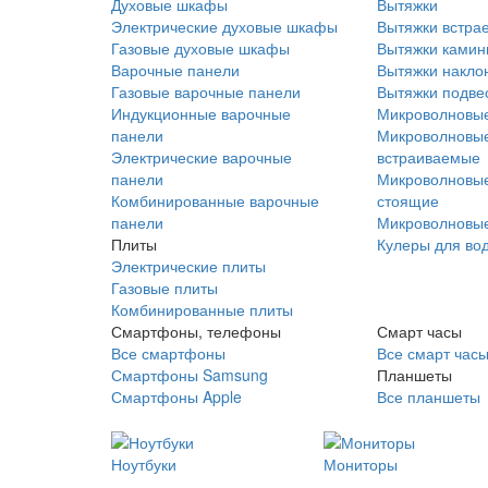
Духовые шкафы
Вытяжки
Электрические духовые шкафы
Вытяжки встра
Газовые духовые шкафы
Вытяжки ками
Варочные панели
Вытяжки накло
Газовые варочные панели
Вытяжки подве
Индукционные варочные
Микроволновые
панели
Микроволновые
Электрические варочные
встраиваемые
панели
Микроволновые
Комбинированные варочные
стоящие
панели
Микроволновые
Плиты
Кулеры для во
Электрические плиты
Газовые плиты
Комбинированные плиты
Смартфоны, телефоны
Смарт часы
Все смартфоны
Все смарт час
Смартфоны Samsung
Планшеты
Смартфоны Apple
Все планшеты
Ноутбуки
Мониторы