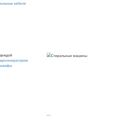
ельные кабели
одеждой
парогенератором
 шкафы