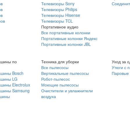
ов
Телевизоры Sony
Соединит
ов
Телевизоры Philips
ов
Телевизоры Hisense
мов
Телевизоры TCL
Портативное аудио
Все портативные колонки
Портативные колонки Яндекс
Портативные колонки JBL
ашины по
Техника для уборки
Уход за 
Все пылесосы
Утюги с 
ашины Bosch
Вертикальные пылесосы
Паровые
ашины LG
Робот-пылесос
шины Electrolux
Моющие пылесосы
ашины Samsung
Очистители и увлажнители
шины
воздуха