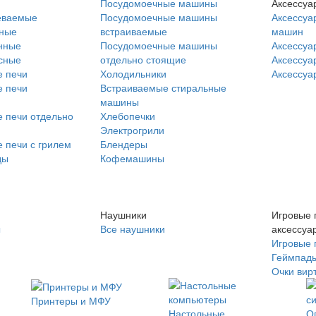
Посудомоечные машины
Аксессуа
еваемые
Посудомоечные машины
Аксессуа
нные
встраиваемые
машин
нные
Посудомоечные машины
Аксессуа
сные
отдельно стоящие
Аксессуа
 печи
Холодильники
Аксессуа
 печи
Встраиваемые стиральные
машины
 печи отдельно
Хлебопечки
Электрогрили
 печи с грилем
Блендеры
ды
Кофемашины
Наушники
Игровые 
ы
Все наушники
аксессуа
Игровые 
Геймпад
Очки вир
Принтеры и МФУ
Настольные
О