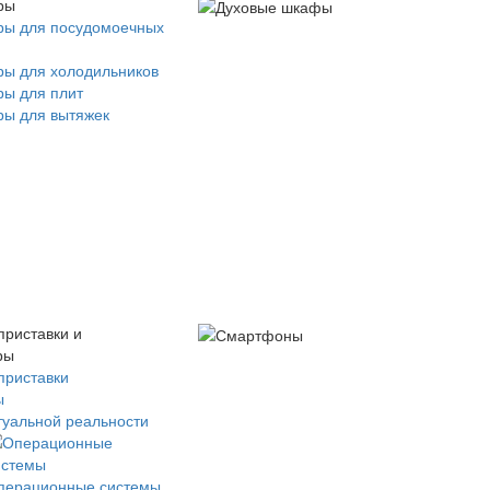
ры
ры для посудомоечных
ры для холодильников
ры для плит
ры для вытяжек
приставки и
ры
приставки
ы
туальной реальности
перационные системы