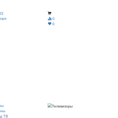
22
gram
0
0
ры
йны
д ТВ