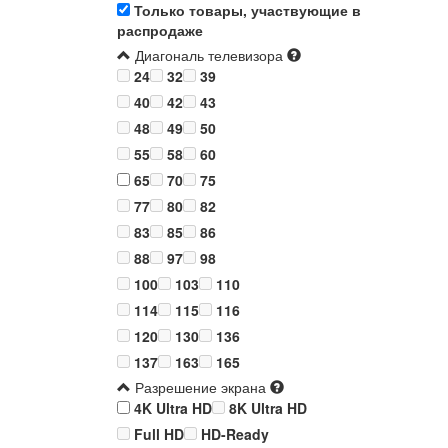
Только товары, участвующие в
распродаже
Диагональ телевизора
24
32
39
40
42
43
48
49
50
55
58
60
65
70
75
77
80
82
83
85
86
88
97
98
100
103
110
114
115
116
120
130
136
137
163
165
Разрешение экрана
4K Ultra HD
8K Ultra HD
Full HD
HD-Ready