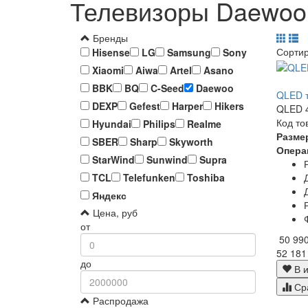
Телевизоры Daewoo,
Бренды
Сорти
Hisense
LG
Samsung
Sony
Xiaomi
Aiwa
Artel
Asano
BBK
BQ
C-Seed
Daewoo
QLED т
DEXP
Gefest
Harper
Hikers
QLED 4
Код то
Hyundai
Philips
Realme
Разме
SBER
Sharp
Skyworth
Опера
StarWind
Sunwind
Supra
TCL
Telefunken
Toshiba
Яндекс
Цена, руб
от
50 99
52 181
до
В и
Ср
Распродажа