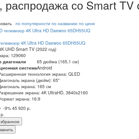
 распродажа со Smart TV
ровать
по популярности
по названию
по цене
елевизор 4K Ultra HD Daewoo 65DH55UQ
K UHD Smart TV (2022 год)
вара: 129060
р диагонали
65 дюйма (165,1 см)
ционная система
Android
Расширенная технология экрана: QLED
Диагональ экрана (дюйм): 65"
Диагональ экрана: 165 см
Разрешение экрана: 4K UltraHD, 3840x2160
Формат экрана: 16:9
0
-9%
45 920 р.
 р.
збранное
авнить