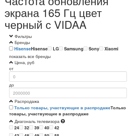
Частота обновления
экрана 165 Гц цвет
черный с VIDAA
Фильтры
Бренды
Hisense
Hisense
LG
Samsung
Sony
Xiaomi
показать все бренды
Цена, руб
от
до
Распродажа
Только товары, участвующие в распродаже
Только
товары, участвующие в распродаже
Диагональ телевизора
24
32
39
40
42
43
48
49
50
55