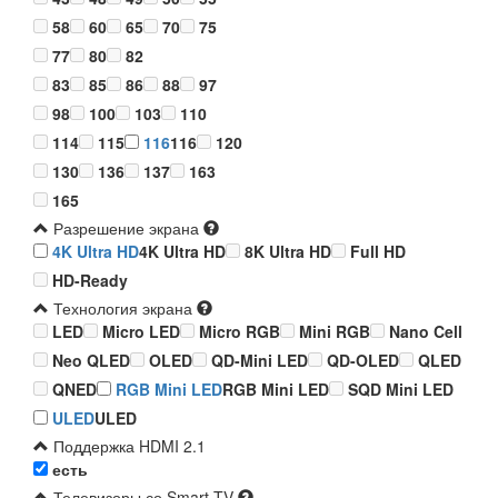
58
60
65
70
75
77
80
82
83
85
86
88
97
98
100
103
110
114
115
116
116
120
130
136
137
163
165
Разрешение экрана
4K Ultra HD
4K Ultra HD
8K Ultra HD
Full HD
HD-Ready
Технология экрана
LED
Micro LED
Micro RGB
Mini RGB
Nano Cell
Neo QLED
OLED
QD-Mini LED
QD-OLED
QLED
QNED
RGB Mini LED
RGB Mini LED
SQD Mini LED
ULED
ULED
Поддержка HDMI 2.1
есть
Телевизоры со Smart TV