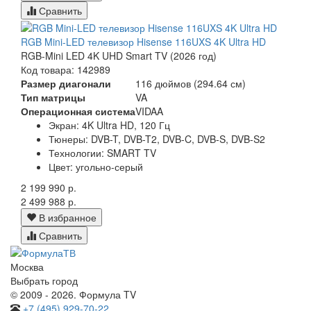
Сравнить
RGB Mini-LED телевизор Hisense 116UXS 4K Ultra HD
RGB-Mini LED 4K UHD Smart TV (2026 год)
Код товара: 142989
Размер диагонали
116 дюймов (294.64 см)
Тип матрицы
VA
Операционная система
VIDAA
Экран:
4K Ultra HD, 120 Гц
Тюнеры:
DVB-T, DVB-T2, DVB-C, DVB-S, DVB-S2
Технологии:
SMART TV
Цвет:
угольно-серый
2 199 990 р.
2 499 988 р.
В избранное
Сравнить
Москва
Выбрать город
© 2009 - 2026. Формула TV
+7 (495) 929-70-22