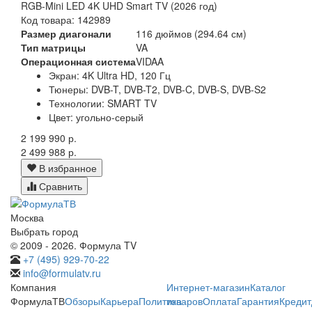
RGB-Mini LED 4K UHD Smart TV (2026 год)
Код товара: 142989
Размер диагонали
116 дюймов (294.64 см)
Тип матрицы
VA
Операционная система
VIDAA
Экран:
4K Ultra HD, 120 Гц
Тюнеры:
DVB-T, DVB-T2, DVB-C, DVB-S, DVB-S2
Технологии:
SMART TV
Цвет:
угольно-серый
2 199 990 р.
2 499 988 р.
В избранное
Сравнить
Москва
Выбрать город
© 2009 - 2026. Формула TV
+7 (495) 929-70-22
info@formulatv.ru
Компания
Интернет-магазин
Каталог
ФормулаТВ
Обзоры
Карьера
Политика
товаров
Оплата
Гарантия
Кредит