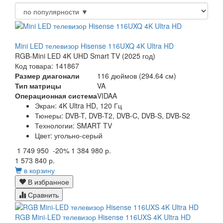
Mini LED телевизор Hisense 116UXQ 4K Ultra HD
RGB-Mini LED 4K UHD Smart TV (2025 год)
Код товара: 141867
Размер диагонали
116 дюймов (294.64 см)
Тип матрицы
VA
Операционная система
VIDAA
Экран:
4K Ultra HD, 120 Гц
Тюнеры:
DVB-T, DVB-T2, DVB-C, DVB-S, DVB-S2
Технологии:
SMART TV
Цвет:
угольно-серый
1 749 950
-20%
1 384 980 р.
1 573 840 р.
в корзину
В избранное
Сравнить
RGB Mini-LED телевизор Hisense 116UXS 4K Ultra HD