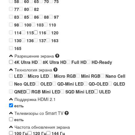
58
60
65
70
75
77
80
82
83
85
86
88
97
98
100
103
110
114
115
116
120
130
136
137
163
165
Разрешение экрана
4K Ultra HD
8K Ultra HD
Full HD
HD-Ready
Технология экрана
LED
Micro LED
Micro RGB
Mini RGB
Nano Cell
Neo QLED
OLED
QD-Mini LED
QD-OLED
QLED
QNED
RGB Mini LED
SQD Mini LED
ULED
Поддержка HDMI 2.1
есть
Телевизоры со Smart TV
есть
Частота обновления экрана
100 Гц
120 Гц
144 Гц