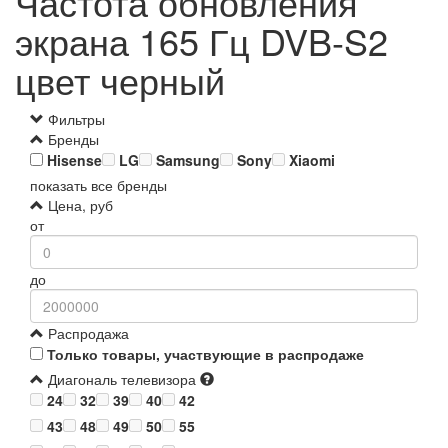
Частота обновления
экрана 165 Гц DVB-S2
цвет черный
Фильтры
Бренды
Hisense
LG
Samsung
Sony
Xiaomi
показать все бренды
Цена, руб
от
до
Распродажа
Только товары, участвующие в распродаже
Диагональ телевизора
24
32
39
40
42
43
48
49
50
55