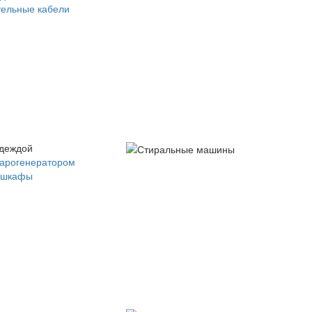
ельные кабели
одеждой
парогенератором
 шкафы