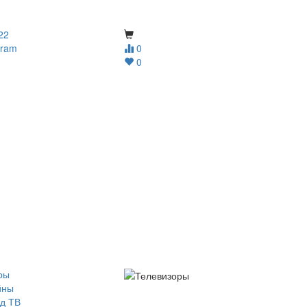
22
gram
0
0
ры
йны
д ТВ