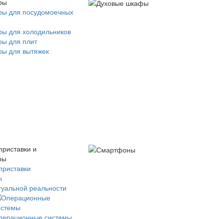
ры
ры для посудомоечных
ры для холодильников
ры для плит
ры для вытяжек
приставки и
ры
приставки
ы
туальной реальности
перационные системы