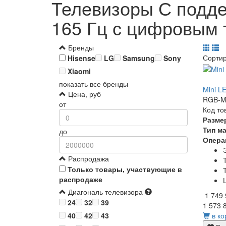
Телевизоры С подде
165 Гц с цифровым 
Бренды
Сорти
Hisense
LG
Samsung
Sony
Xiaomi
показать все бренды
Mini L
Цена, руб
RGB-Mi
от
Код то
Разме
Тип м
до
Опера
Распродажа
Только товары, участвующие в
распродаже
Диагональ телевизора
1 749
24
32
39
1 573 
в ко
40
42
43