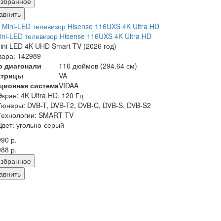
збранное
авнить
ni-LED телевизор Hisense 116UXS 4K Ultra HD
ni LED 4K UHD Smart TV (2026 год)
вара: 142989
р диагонали
116 дюймов (294.64 см)
атрицы
VA
ционная система
VIDAA
Экран:
4K Ultra HD, 120 Гц
Тюнеры:
DVB-T, DVB-T2, DVB-C, DVB-S, DVB-S2
Технологии:
SMART TV
Цвет:
угольно-серый
990 р.
988 р.
збранное
авнить