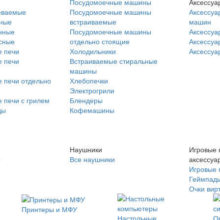
Посудомоечные машины
Аксессуа
еваемые
Посудомоечные машины
Аксессуа
нные
встраиваемые
машин
нные
Посудомоечные машины
Аксессуа
сные
отдельно стоящие
Аксессуа
 печи
Холодильники
Аксессуа
 печи
Встраиваемые стиральные
машины
 печи отдельно
Хлебопечки
Электрогрили
 печи с грилем
Блендеры
ды
Кофемашины
Наушники
Игровые 
ы
Все наушники
аксессуа
Игровые 
Геймпад
Очки вир
Принтеры и МФУ
Настольные
О