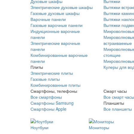
Духовые шкафы
Вытяжки
Электрические духовые шкафы
Вытяжки встра
Газовые духовые шкафы
Вытяжки ками
Варочные панели
Вытяжки накло
Газовые варочные панели
Вытяжки подве
Индукционные варочные
Микроволновые
панели
Микроволновые
Электрические варочные
встраиваемые
панели
Микроволновые
Комбинированные варочные
стоящие
панели
Микроволновые
Плиты
Кулеры для во
Электрические плиты
Газовые плиты
Комбинированные плиты
Смартфоны, телефоны
Смарт часы
Все смартфоны
Все смарт час
Смартфоны Samsung
Планшеты
Смартфоны Apple
Все планшеты
Ноутбуки
Мониторы