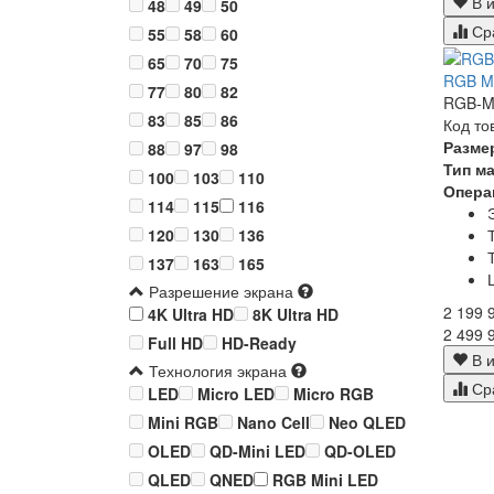
В и
48
49
50
Ср
55
58
60
65
70
75
RGB Mi
77
80
82
RGB-Mi
83
85
86
Код то
Разме
88
97
98
Тип м
100
103
110
Опера
114
115
116
120
130
136
137
163
165
Разрешение экрана
2 199 
4K Ultra HD
8K Ultra HD
2 499 
Full HD
HD-Ready
В и
Технология экрана
Ср
LED
Micro LED
Micro RGB
Mini RGB
Nano Cell
Neo QLED
OLED
QD-Mini LED
QD-OLED
QLED
QNED
RGB Mini LED