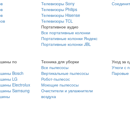
ов
Телевизоры Sony
Соединит
ов
Телевизоры Philips
ов
Телевизоры Hisense
мов
Телевизоры TCL
Портативное аудио
Все портативные колонки
Портативные колонки Яндекс
Портативные колонки JBL
ашины по
Техника для уборки
Уход за 
Все пылесосы
Утюги с 
ашины Bosch
Вертикальные пылесосы
Паровые
ашины LG
Робот-пылесос
шины Electrolux
Моющие пылесосы
ашины Samsung
Очистители и увлажнители
шины
воздуха