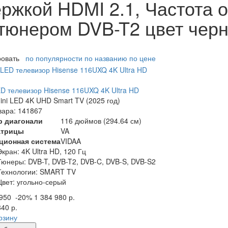
ржкой HDMI 2.1, Частота 
тюнером DVB-T2 цвет чер
ровать
по популярности
по названию
по цене
ED телевизор Hisense 116UXQ 4K Ultra HD
ni LED 4K UHD Smart TV (2025 год)
вара: 141867
р диагонали
116 дюймов (294.64 см)
атрицы
VA
ционная система
VIDAA
Экран:
4K Ultra HD, 120 Гц
Тюнеры:
DVB-T, DVB-T2, DVB-C, DVB-S, DVB-S2
Технологии:
SMART TV
Цвет:
угольно-серый
 950
-20%
1 384 980 р.
840 р.
рзину