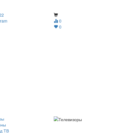
22
gram
0
0
ры
йны
д ТВ