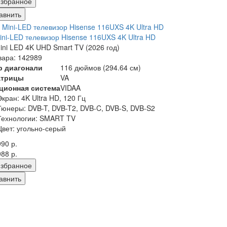
збранное
авнить
ni-LED телевизор Hisense 116UXS 4K Ultra HD
ni LED 4K UHD Smart TV (2026 год)
вара: 142989
р диагонали
116 дюймов (294.64 см)
атрицы
VA
ционная система
VIDAA
Экран:
4K Ultra HD, 120 Гц
Тюнеры:
DVB-T, DVB-T2, DVB-C, DVB-S, DVB-S2
Технологии:
SMART TV
Цвет:
угольно-серый
990 р.
988 р.
збранное
авнить