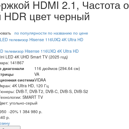
ржкой HDMI 2.1, Частота 
й HDR цвет черный
ровать
по популярности
по названию
по цене
ED телевизор Hisense 116UXQ 4K Ultra HD
ni LED 4K UHD Smart TV (2025 год)
вара: 141867
р диагонали
116 дюймов (294.64 см)
атрицы
VA
ционная система
VIDAA
Экран:
4K Ultra HD, 120 Гц
Тюнеры:
DVB-T, DVB-T2, DVB-C, DVB-S, DVB-S2
Технологии:
SMART TV
Цвет:
угольно-серый
 950
-20%
1 384 980 р.
840 р.
рзину