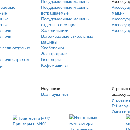
Посудомоечные машины
Аксессуа
еваемые
Посудомоечные машины
Аксессуа
нные
встраиваемые
машин
нные
Посудомоечные машины
Аксессуа
сные
отдельно стоящие
Аксессуа
 печи
Холодильники
Аксессуа
 печи
Встраиваемые стиральные
машины
 печи отдельно
Хлебопечки
Электрогрили
 печи с грилем
Блендеры
ды
Кофемашины
Наушники
Игровые 
ы
Все наушники
аксессуа
Игровые 
Геймпад
Очки вир
Принтеры и МФУ
Настольные
О