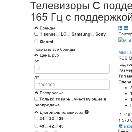
Телевизоры С подде
165 Гц с поддержко
Бренды
Сорти
Hisense
LG
Samsung
Sony
Xiaomi
показать все бренды
Mini L
Цена, руб
RGB-Mi
от
Код то
Разме
Тип м
до
Опера
Распродажа
Только товары, участвующие в
распродаже
Диагональ телевизора
1 749
24
32
39
1 573 
в ко
40
42
43