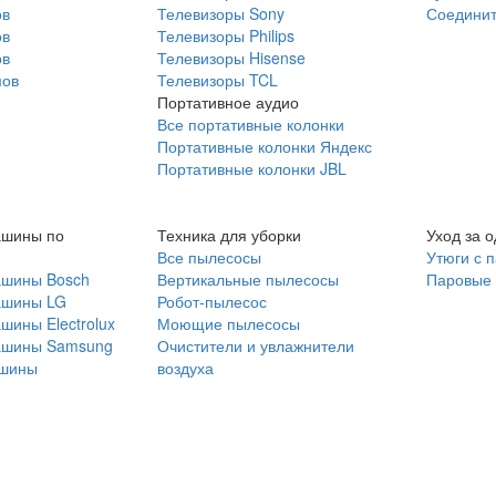
ов
Телевизоры Sony
Соединит
ов
Телевизоры Philips
ов
Телевизоры Hisense
мов
Телевизоры TCL
Портативное аудио
Все портативные колонки
Портативные колонки Яндекс
Портативные колонки JBL
ашины по
Техника для уборки
Уход за 
Все пылесосы
Утюги с 
ашины Bosch
Вертикальные пылесосы
Паровые
ашины LG
Робот-пылесос
шины Electrolux
Моющие пылесосы
ашины Samsung
Очистители и увлажнители
шины
воздуха