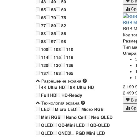
В и
48
49
50
Ср
55
58
60
65
70
75
RGB Mi
77
80
82
RGB-Mi
83
85
86
Код то
Разме
88
97
98
Тип м
100
103
110
Опера
114
115
116
120
130
136
137
163
165
Разрешение экрана
2 199 
4K Ultra HD
8K Ultra HD
2 499 
Full HD
HD-Ready
В и
Технология экрана
Ср
LED
Micro LED
Micro RGB
Mini RGB
Nano Cell
Neo QLED
OLED
QD-Mini LED
QD-OLED
QLED
QNED
RGB Mini LED