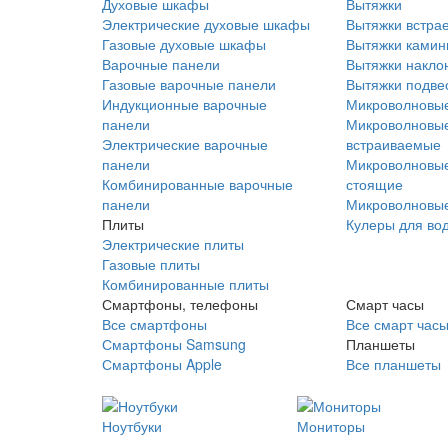
Духовые шкафы
Вытяжки
Электрические духовые шкафы
Вытяжки встра
Газовые духовые шкафы
Вытяжки ками
Варочные панели
Вытяжки накло
Газовые варочные панели
Вытяжки подве
Индукционные варочные
Микроволновые
панели
Микроволновые
Электрические варочные
встраиваемые
панели
Микроволновые
Комбинированные варочные
стоящие
панели
Микроволновые
Плиты
Кулеры для во
Электрические плиты
Газовые плиты
Комбинированные плиты
Смартфоны, телефоны
Смарт часы
Все смартфоны
Все смарт час
Смартфоны Samsung
Планшеты
Смартфоны Apple
Все планшеты
Ноутбуки
Мониторы