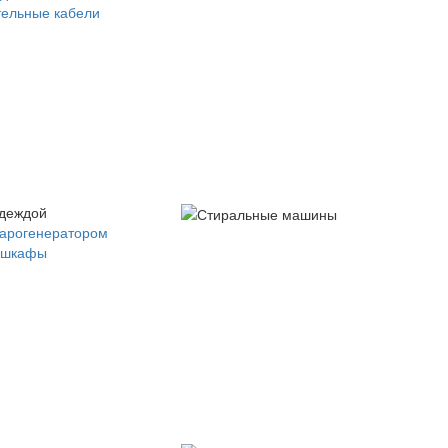
ельные кабели
одеждой
парогенератором
 шкафы