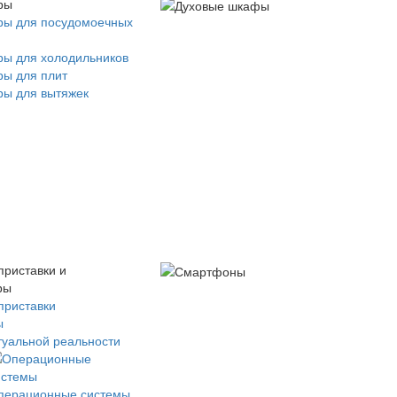
ры
ры для посудомоечных
ры для холодильников
ры для плит
ры для вытяжек
приставки и
ры
приставки
ы
туальной реальности
перационные системы