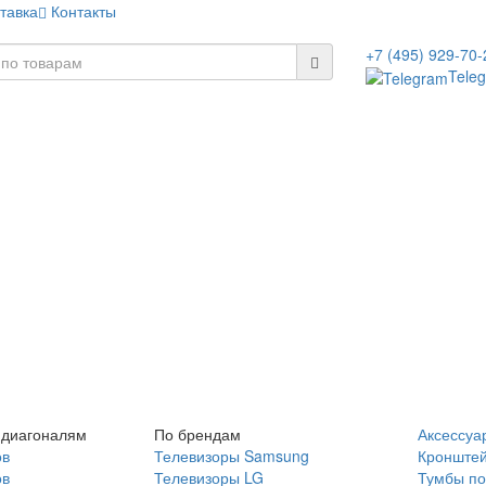
тавка
Контакты
+7 (495) 929-70-
Tele
 диагоналям
По брендам
Аксессуа
ов
Телевизоры Samsung
Кронште
ов
Телевизоры LG
Тумбы по