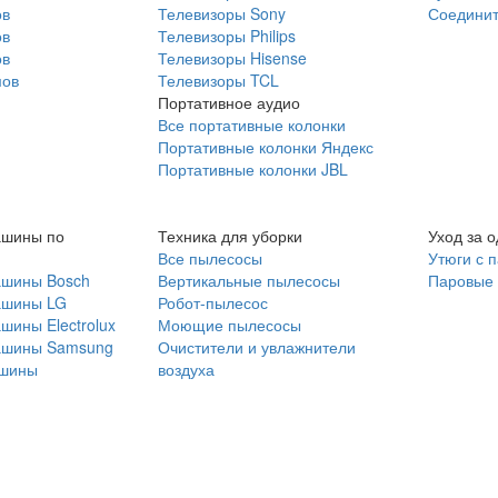
ов
Телевизоры Sony
Соединит
ов
Телевизоры Philips
ов
Телевизоры Hisense
мов
Телевизоры TCL
Портативное аудио
Все портативные колонки
Портативные колонки Яндекс
Портативные колонки JBL
ашины по
Техника для уборки
Уход за 
Все пылесосы
Утюги с 
ашины Bosch
Вертикальные пылесосы
Паровые
ашины LG
Робот-пылесос
шины Electrolux
Моющие пылесосы
ашины Samsung
Очистители и увлажнители
шины
воздуха