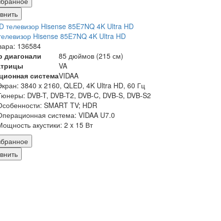
збранное
внить
елевизор Hisense 85E7NQ 4K Ultra HD
вара: 136584
р диагонали
85 дюймов (215 см)
атрицы
VA
ционная система
VIDAA
Экран:
3840 x 2160, QLED, 4K Ultra HD, 60 Гц
Тюнеры:
DVB-T, DVB-T2, DVB-C, DVB-S, DVB-S2
Особенности:
SMART TV; HDR
Операционная система:
VIDAA U7.0
Мощность акустики:
2 x 15 Вт
збранное
внить