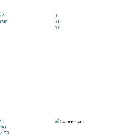
22
gram
0
0
ры
йны
д ТВ