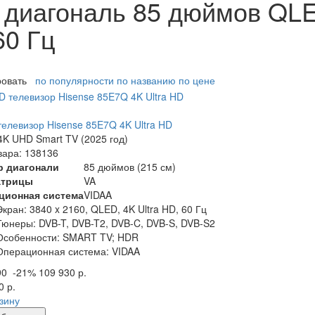
 диагональ 85 дюймов QLE
60 Гц
ровать
по популярности
по названию
по цене
елевизор Hisense 85E7Q 4K Ultra HD
K UHD Smart TV (2025 год)
вара: 138136
р диагонали
85 дюймов (215 см)
атрицы
VA
ционная система
VIDAA
Экран:
3840 x 2160, QLED, 4K Ultra HD, 60 Гц
Тюнеры:
DVB-T, DVB-T2, DVB-C, DVB-S, DVB-S2
Особенности:
SMART TV; HDR
Операционная система:
VIDAA
90
-21%
109 930 р.
0 р.
рзину