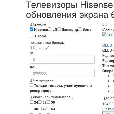
Телевизоры Hisense
обновления экрана 
Бренды
Сорти
Hisense
LG
Samsung
Sony
Xiaomi
показать все бренды
QLED т
Цена, руб
QLED 4
от
Код то
Разме
Тип м
до
Опера
Распродажа
Только товары, участвующие в
распродаже
Диагональ телевизора
139 9
24
32
39
124 92
в ко
40
42
43