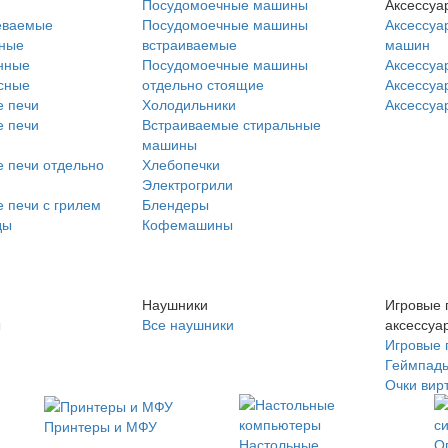
Посудомоечные машины
Аксессуа
еваемые
Посудомоечные машины
Аксессуа
нные
встраиваемые
машин
нные
Посудомоечные машины
Аксессуа
сные
отдельно стоящие
Аксессуа
 печи
Холодильники
Аксессуа
 печи
Встраиваемые стиральные
машины
 печи отдельно
Хлебопечки
Электрогрили
 печи с грилем
Блендеры
ды
Кофемашины
Наушники
Игровые 
ы
Все наушники
аксессуа
Игровые 
Геймпад
Очки вир
Принтеры и МФУ
Настольные
О