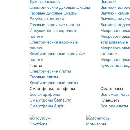
Духовые шкафы
Вытяжки
Электрические духовые шкафы
Вытяжки встра
Газовые духовые шкафы
Вытяжки ками
Варочные панели
Вытяжки накло
Газовые варочные панели
Вытяжки подве
Индукционные варочные
Микроволновые
панели
Микроволновые
Электрические варочные
встраиваемые
панели
Микроволновые
Комбинированные варочные
стоящие
панели
Микроволновые
Плиты
Кулеры для во
Электрические плиты
Газовые плиты
Комбинированные плиты
Смартфоны, телефоны
Смарт часы
Все смартфоны
Все смарт час
Смартфоны Samsung
Планшеты
Смартфоны Apple
Все планшеты
Ноутбуки
Мониторы