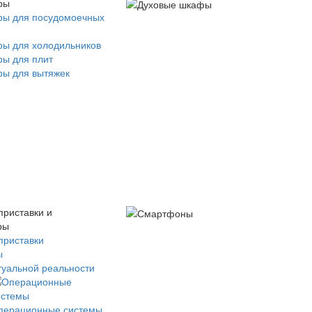
ры
ры для посудомоечных
ры для холодильников
ры для плит
ры для вытяжек
приставки и
ры
приставки
ы
туальной реальности
перационные системы