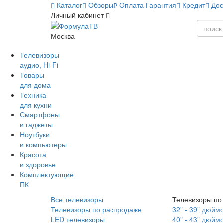
Каталог
Обзоры
Оплата
Гарантия
Кредит
Дос
Личный кабинет
Москва
Телевизоры
аудио, Hi-Fi
Товары
для дома
Техника
для кухни
Смартфоны
и гаджеты
Ноутбуки
и компьютеры
Красота
и здоровье
Комплектующие
ПК
Все телевизоры
Телевизоры по
Телевизоры по распродаже
32" - 39" дюйм
LED телевизоры
40" - 43" дюйм