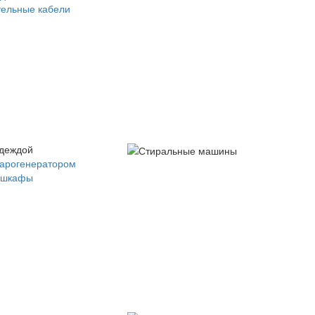
ельные кабели
одеждой
парогенератором
 шкафы