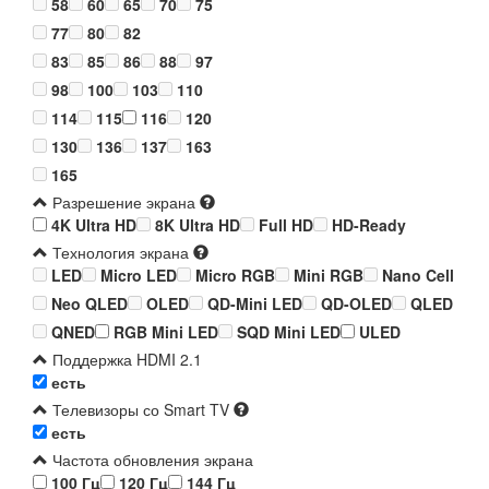
58
60
65
70
75
77
80
82
83
85
86
88
97
98
100
103
110
114
115
116
120
130
136
137
163
165
Разрешение экрана
4K Ultra HD
8K Ultra HD
Full HD
HD-Ready
Технология экрана
LED
Micro LED
Micro RGB
Mini RGB
Nano Cell
Neo QLED
OLED
QD-Mini LED
QD-OLED
QLED
QNED
RGB Mini LED
SQD Mini LED
ULED
Поддержка HDMI 2.1
есть
Телевизоры со Smart TV
есть
Частота обновления экрана
100 Гц
120 Гц
144 Гц