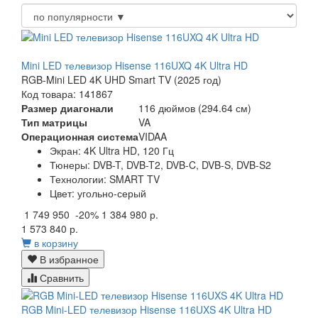
Mini LED телевизор Hisense 116UXQ 4K Ultra HD
RGB-Mini LED 4K UHD Smart TV (2025 год)
Код товара: 141867
Размер диагонали
116 дюймов (294.64 см)
Тип матрицы
VA
Операционная система
VIDAA
Экран:
4K Ultra HD, 120 Гц
Тюнеры:
DVB-T, DVB-T2, DVB-C, DVB-S, DVB-S2
Технологии:
SMART TV
Цвет:
угольно-серый
1 749 950
-20%
1 384 980 р.
1 573 840 р.
в корзину
В избранное
Сравнить
RGB Mini-LED телевизор Hisense 116UXS 4K Ultra HD