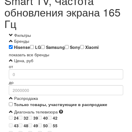
Smart TV, Частота
обновления экрана 165
Гц
Фильтры
Бренды
Hisense
LG
Samsung
Sony
Xiaomi
показать все бренды
Цена, руб
от
до
Распродажа
Только товары, участвующие в распродаже
Диагональ телевизора
24
32
39
40
42
43
48
49
50
55