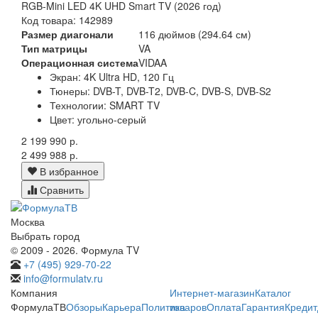
RGB-Mini LED 4K UHD Smart TV (2026 год)
Код товара: 142989
Размер диагонали
116 дюймов (294.64 см)
Тип матрицы
VA
Операционная система
VIDAA
Экран:
4K Ultra HD, 120 Гц
Тюнеры:
DVB-T, DVB-T2, DVB-C, DVB-S, DVB-S2
Технологии:
SMART TV
Цвет:
угольно-серый
2 199 990 р.
2 499 988 р.
В избранное
Сравнить
Москва
Выбрать город
© 2009 - 2026. Формула TV
+7 (495) 929-70-22
info@formulatv.ru
Компания
Интернет-магазин
Каталог
ФормулаТВ
Обзоры
Карьера
Политика
товаров
Оплата
Гарантия
Кредит