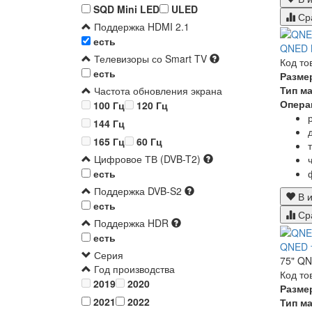
SQD Mini LED
ULED
Ср
Поддержка HDMI 2.1
есть
QNED 
Телевизоры со Smart TV
Код то
есть
Разме
Тип м
Частота обновления экрана
Опера
100 Гц
120 Гц
144 Гц
165 Гц
60 Гц
Цифровое ТВ (DVB-T2)
есть
Поддержка DVB-S2
В и
есть
Ср
Поддержка HDR
есть
QNED 
Серия
75" QN
Год производства
Код то
2019
2020
Разме
2021
2022
Тип м