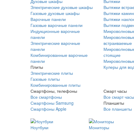
Духовые шкафы
Вытяжки
Электрические духовые шкафы
Вытяжки встра
Газовые духовые шкафы
Вытяжки ками
Варочные панели
Вытяжки накло
Газовые варочные панели
Вытяжки подве
Индукционные варочные
Микроволновые
панели
Микроволновые
Электрические варочные
встраиваемые
панели
Микроволновые
Комбинированные варочные
стоящие
панели
Микроволновые
Плиты
Кулеры для во
Электрические плиты
Газовые плиты
Комбинированные плиты
Смартфоны, телефоны
Смарт часы
Все смартфоны
Все смарт час
Смартфоны Samsung
Планшеты
Смартфоны Apple
Все планшеты
Ноутбуки
Мониторы