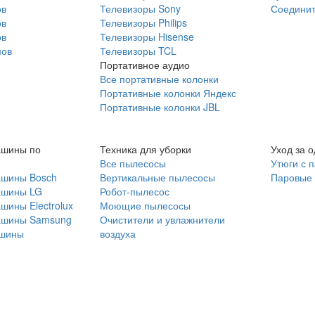
ов
Телевизоры Sony
Соединит
ов
Телевизоры Philips
ов
Телевизоры Hisense
мов
Телевизоры TCL
Портативное аудио
Все портативные колонки
Портативные колонки Яндекс
Портативные колонки JBL
ашины по
Техника для уборки
Уход за 
Все пылесосы
Утюги с 
ашины Bosch
Вертикальные пылесосы
Паровые
ашины LG
Робот-пылесос
шины Electrolux
Моющие пылесосы
ашины Samsung
Очистители и увлажнители
шины
воздуха