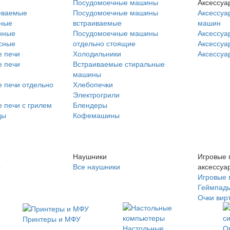
Посудомоечные машины
Аксессуа
еваемые
Посудомоечные машины
Аксессуа
нные
встраиваемые
машин
нные
Посудомоечные машины
Аксессуа
сные
отдельно стоящие
Аксессуа
 печи
Холодильники
Аксессуа
 печи
Встраиваемые стиральные
машины
 печи отдельно
Хлебопечки
Электрогрили
 печи с грилем
Блендеры
ды
Кофемашины
Наушники
Игровые 
ы
Все наушники
аксессуа
Игровые 
Геймпад
Очки вир
Принтеры и МФУ
Настольные
О