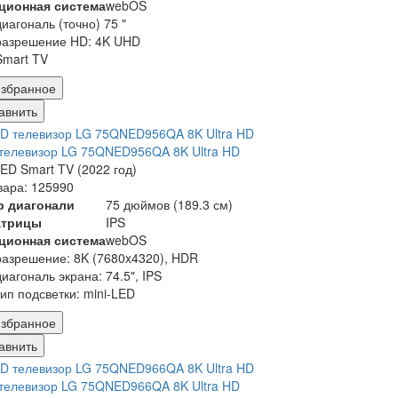
ционная система
webOS
диагональ (точно) 75 "
разрешение HD: 4K UHD
Smart TV
збранное
авнить
телевизор LG 75QNED956QA 8K Ultra HD
ED Smart TV (2022 год)
вара: 125990
р диагонали
75 дюймов (189.3 см)
атрицы
IPS
ционная система
webOS
разрешение: 8K (7680x4320), HDR
диагональ экрана: 74.5", IPS
тип подсветки: mini-LED
збранное
авнить
телевизор LG 75QNED966QA 8K Ultra HD