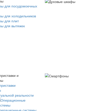
ры
ры для посудомоечных
ры для холодильников
ры для плит
ры для вытяжек
приставки и
ры
приставки
ы
туальной реальности
перационные системы