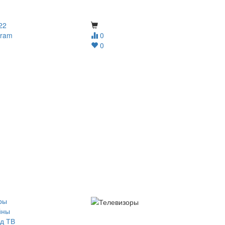
22
gram
0
0
ры
йны
д ТВ