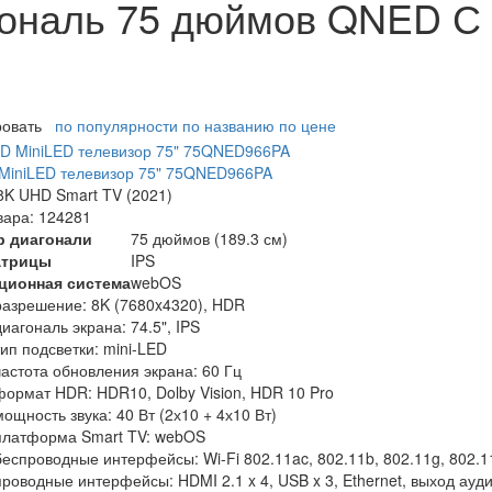
гональ 75 дюймов QNED С
ровать
по популярности
по названию
по цене
MiniLED телевизор 75" 75QNED966PA
K UHD Smart TV (2021)
вара: 124281
р диагонали
75 дюймов (189.3 см)
атрицы
IPS
ционная система
webOS
разрешение: 8K (7680x4320), HDR
диагональ экрана: 74.5", IPS
тип подсветки: mini-LED
частота обновления экрана: 60 Гц
формат HDR: HDR10, Dolby Vision, HDR 10 Pro
мощность звука: 40 Вт (2х10 + 4х10 Вт)
платформа Smart TV: webOS
беспроводные интерфейсы: Wi-Fi 802.11ac, 802.11b, 802.11g, 802.11n
проводные интерфейсы: HDMI 2.1 x 4, USB x 3, Ethernet, выход ауд