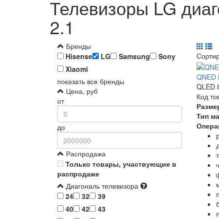
Телевизоры LG диа
2.1
Бренды
Сорти
Hisense
LG
Samsung
Sony
Xiaomi
QNED 
показать все бренды
QLED 8
Цена, руб
Код то
от
Разме
Тип м
Опера
до
Распродажа
Только товары, участвующие в
распродаже
Диагональ телевизора
24
32
39
40
42
43