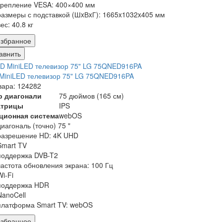
крепление VESA: 400×400 мм
размеры с подставкой (ШxВxГ): 1665x1032x405 мм
вес: 40.8 кг
збранное
авнить
MiniLED телевизор 75" LG 75QNED916PA
вара: 124282
р диагонали
75 дюймов (165 см)
атрицы
IPS
ционная система
webOS
диагональ (точно) 75 "
разрешение HD: 4K UHD
Smart TV
поддержка DVB-T2
частота обновления экрана: 100 Гц
Wi-Fi
поддержка HDR
NanoCell
платформа Smart TV: webOS
збранное