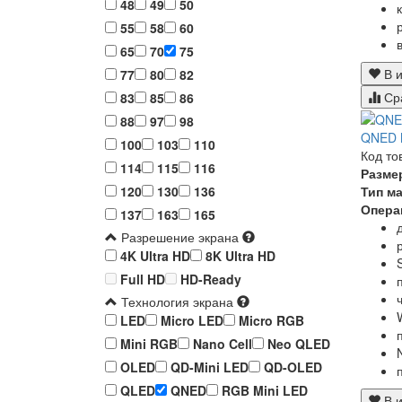
48
49
50
55
58
60
65
70
75
В и
77
80
82
Ср
83
85
86
88
97
98
QNED 
100
103
110
Код то
114
115
116
Разме
Тип м
120
130
136
Опера
137
163
165
Разрешение экрана
4K Ultra HD
8K Ultra HD
Full HD
HD-Ready
Технология экрана
LED
Micro LED
Micro RGB
Mini RGB
Nano Cell
Neo QLED
OLED
QD-Mini LED
QD-OLED
QLED
QNED
RGB Mini LED
В и