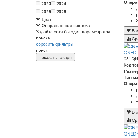
Опера
2023
2024
2025
2026
Цвет
Операционная система
В и
Задайте хотя бы один параметр для
поиска
Ср
сбросить фильтры
поиск
QNED 
65" QN
Код то
Разме
Тип м
Опера
В и
Ср
QNED 