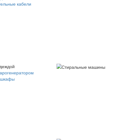
ельные кабели
одеждой
парогенератором
 шкафы