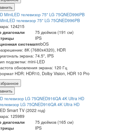
авнить
MiniLED телевизор 75" LG 75QNED996PB
вара: 124215
р диагонали
75 дюймов (191 см)
атрицы
IPS
ционная система
webOS
разрешение: 8K (7680x4320), HDR
диагональ экрана: 74.5", IPS
тип подсветки: mini-LED
частота обновления экрана: 120 Гц
формат HDR: HDR10, Dolby Vision, HDR 10 Pro
збранное
авнить
телевизор LG 75QNED916QA 4K Ultra HD
ED Smart TV (2022 год)
вара: 125989
р диагонали
75 дюймов (165 см)
атрицы
IPS