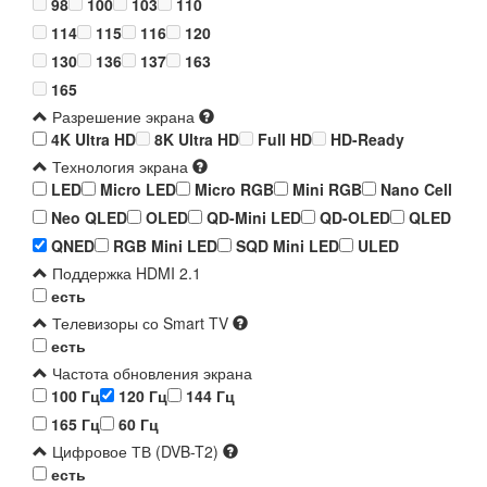
98
100
103
110
114
115
116
120
130
136
137
163
165
Разрешение экрана
4K Ultra HD
8K Ultra HD
Full HD
HD-Ready
Технология экрана
LED
Micro LED
Micro RGB
Mini RGB
Nano Cell
Neo QLED
OLED
QD-Mini LED
QD-OLED
QLED
QNED
RGB Mini LED
SQD Mini LED
ULED
Поддержка HDMI 2.1
есть
Телевизоры со Smart TV
есть
Частота обновления экрана
100 Гц
120 Гц
144 Гц
165 Гц
60 Гц
Цифровое ТВ (DVB-T2)
есть