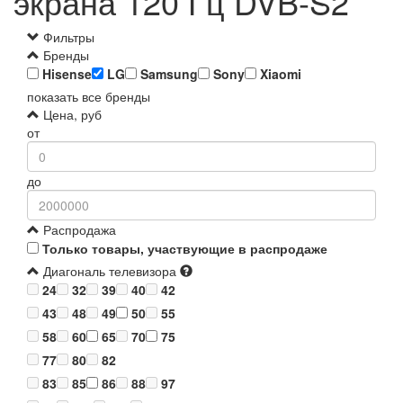
экрана 120 Гц DVB-S2
Фильтры
Бренды
Hisense
LG
Samsung
Sony
Xiaomi
показать все бренды
Цена, руб
от
до
Распродажа
Только товары, участвующие в распродаже
Диагональ телевизора
24
32
39
40
42
43
48
49
50
55
58
60
65
70
75
77
80
82
83
85
86
88
97