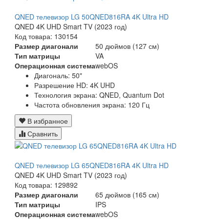
QNED телевизор LG 50QNED816RA 4K Ultra HD
QNED 4K UHD Smart TV (2023 год)
Код товара: 130154
Размер диагонали
50 дюймов (127 см)
Тип матрицы
VA
Операционная система
webOS
Диагональ:
50"
Разрешение HD:
4K UHD
Технология экрана:
QNED, Quantum Dot
Частота обновления экрана:
120 Гц
В избранное
Сравнить
QNED телевизор LG 65QNED816RA 4K Ultra HD
QNED 4K UHD Smart TV (2023 год)
Код товара: 129892
Размер диагонали
65 дюймов (165 см)
Тип матрицы
IPS
Операционная система
webOS