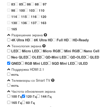
83
85
86
88
97
98
100
103
110
114
115
116
120
130
136
137
163
165
Разрешение экрана
4K Ultra HD
8K Ultra HD
Full HD
HD-Ready
Технология экрана
LED
Micro LED
Micro RGB
Mini RGB
Nano Cell
Neo QLED
OLED
QD-Mini LED
QD-OLED
QLED
QNED
RGB Mini LED
SQD Mini LED
ULED
Поддержка HDMI 2.1
есть
Телевизоры со Smart TV
есть
Частота обновления экрана
100 Гц
120 Гц
144 Гц
165 Гц
60 Гц