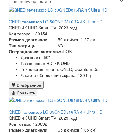
QNED телевизор LG 50QNED816RA 4K Ultra HD
QNED 4K UHD Smart TV (2023 год)
Код товара: 130154
Размер диагонали
50 дюймов (127 см)
Тип матрицы
VA
Операционная система
webOS
Диагональ:
50"
Разрешение HD:
4K UHD
Технология экрана:
QNED, Quantum Dot
Частота обновления экрана:
120 Гц
В избранное
Сравнить
QNED телевизор LG 65QNED816RA 4K Ultra HD
QNED 4K UHD Smart TV (2023 год)
Код товара: 129892
Размер диагонали
65 дюймов (165 см)