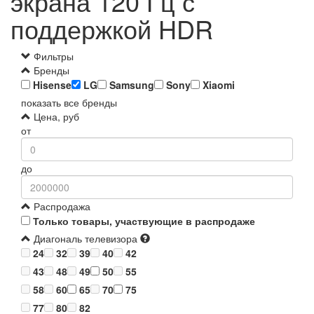
экрана 120 Гц с
поддержкой HDR
Фильтры
Бренды
Hisense
LG
Samsung
Sony
Xiaomi
показать все бренды
Цена, руб
от
до
Распродажа
Только товары, участвующие в распродаже
Диагональ телевизора
24
32
39
40
42
43
48
49
50
55
58
60
65
70
75
77
80
82