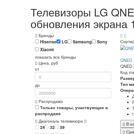
Телевизоры LG QNED
обновления экрана 
Бренды
Сорти
Hisense
LG
Samsung
Sony
Xiaomi
показать все бренды
QNED 
Цена, руб
QNED 4
от
Код то
Разме
Тип м
до
Опера
Распродажа
Только товары, участвующие в
распродаже
Диагональ телевизора
В и
24
32
39
Сра