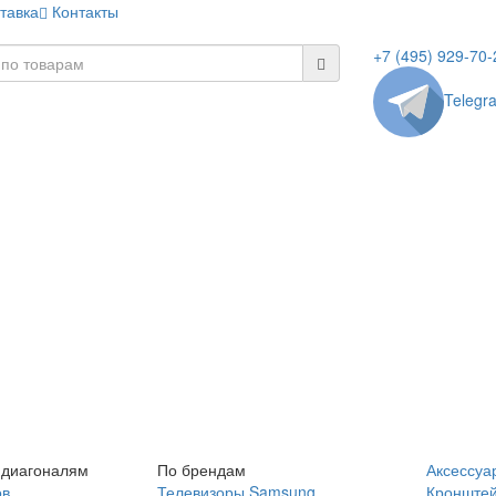
тавка
Контакты
+7 (495) 929-70-
Telegr
 диагоналям
По брендам
Аксессуа
ов
Телевизоры Samsung
Кронште