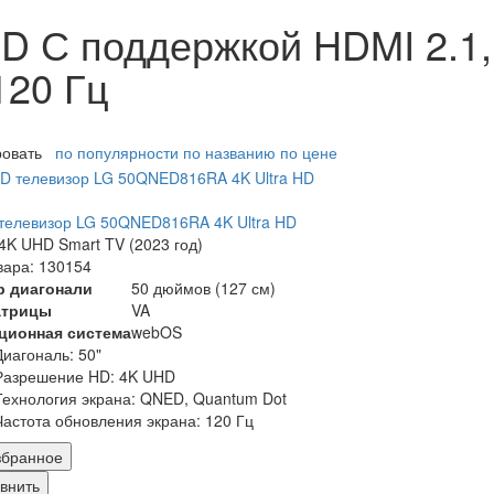
 С поддержкой HDMI 2.1,
120 Гц
ровать
по популярности
по названию
по цене
телевизор LG 50QNED816RA 4K Ultra HD
K UHD Smart TV (2023 год)
вара: 130154
р диагонали
50 дюймов (127 см)
атрицы
VA
ционная система
webOS
Диагональ:
50"
Разрешение HD:
4K UHD
Технология экрана:
QNED, Quantum Dot
Частота обновления экрана:
120 Гц
збранное
внить