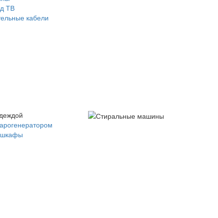
д ТВ
ельные кабели
одеждой
парогенератором
 шкафы