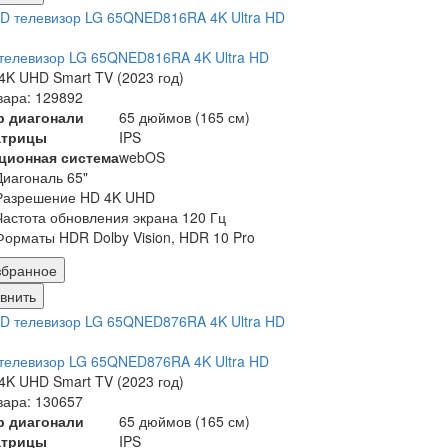
телевизор LG 65QNED816RA 4K Ultra HD
K UHD Smart TV (2023 год)
вара: 129892
р диагонали
65 дюймов (165 см)
атрицы
IPS
ционная система
webOS
Диагональ 65"
Разрешение HD 4K UHD
Частота обновления экрана 120 Гц
Форматы HDR Dolby Vision, HDR 10 Pro
збранное
внить
телевизор LG 65QNED876RA 4K Ultra HD
K UHD Smart TV (2023 год)
вара: 130657
р диагонали
65 дюймов (165 см)
атрицы
IPS