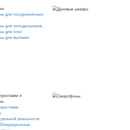
ры
ры для посудомоечных
ры для холодильников
ры для плит
ры для вытяжек
приставки и
ры
приставки
ы
туальной реальности