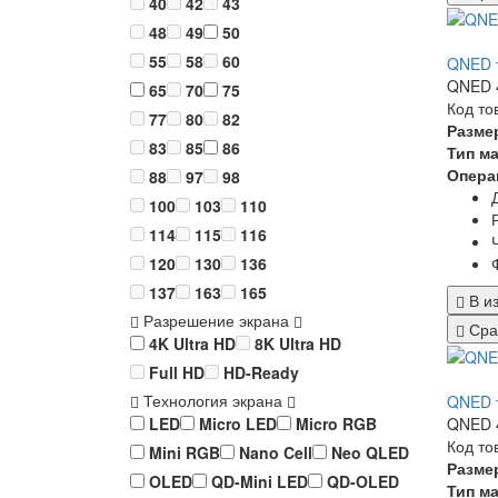
40
42
43
48
49
50
55
58
60
QNED 
QNED 4
65
70
75
Код то
77
80
82
Разме
83
85
86
Тип м
Опера
88
97
98
100
103
110
114
115
116
120
130
136
137
163
165
В и
Разрешение экрана
Сра
4K Ultra HD
8K Ultra HD
Full HD
HD-Ready
Технология экрана
QNED 
QNED 4
LED
Micro LED
Micro RGB
Код то
Mini RGB
Nano Cell
Neo QLED
Разме
OLED
QD-Mini LED
QD-OLED
Тип м