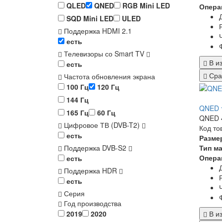
QLED
QNED
RGB Mini LED
Опера
SQD Mini LED
ULED
Поддержка HDMI 2.1
есть
Телевизоры со Smart TV
В и
есть
Сра
Частота обновления экрана
100 Гц
120 Гц
144 Гц
QNED 
165 Гц
60 Гц
QNED 4
Цифровое ТВ (DVB-T2)
Код то
есть
Разме
Тип м
Поддержка DVB-S2
Опера
есть
Поддержка HDR
есть
Серия
Год производства
В и
2019
2020