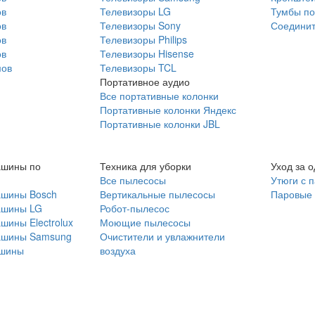
ов
Телевизоры LG
Тумбы по
ов
Телевизоры Sony
Соединит
ов
Телевизоры Philips
ов
Телевизоры Hisense
мов
Телевизоры TCL
Портативное аудио
Все портативные колонки
Портативные колонки Яндекс
Портативные колонки JBL
ашины по
Техника для уборки
Уход за 
Все пылесосы
Утюги с 
ашины Bosch
Вертикальные пылесосы
Паровые
ашины LG
Робот-пылесос
шины Electrolux
Моющие пылесосы
ашины Samsung
Очистители и увлажнители
шины
воздуха