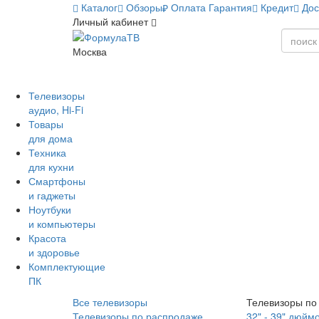
Каталог
Обзоры
Оплата
Гарантия
Кредит
Дос
Личный кабинет
Москва
Телевизоры
аудио, Hi-Fi
Товары
для дома
Техника
для кухни
Смартфоны
и гаджеты
Ноутбуки
и компьютеры
Красота
и здоровье
Комплектующие
ПК
Все телевизоры
Телевизоры по
Телевизоры по распродаже
32" - 39" дюйм