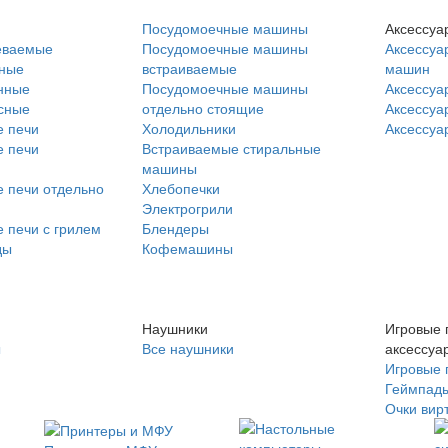
Посудомоечные машины
Аксессуа
еваемые
Посудомоечные машины
Аксессуа
нные
встраиваемые
машин
нные
Посудомоечные машины
Аксессуа
сные
отдельно стоящие
Аксессуа
 печи
Холодильники
Аксессуа
 печи
Встраиваемые стиральные
машины
 печи отдельно
Хлебопечки
Электрогрили
 печи с грилем
Блендеры
ды
Кофемашины
Наушники
Игровые 
ы
Все наушники
аксессуа
Игровые 
Геймпад
Очки вир