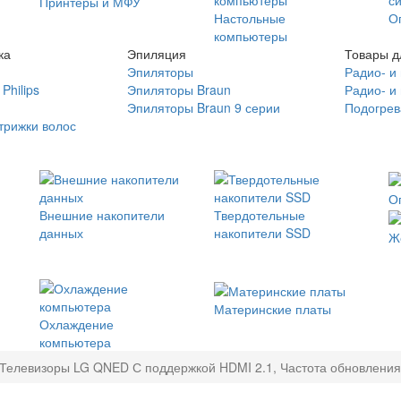
Принтеры и МФУ
Настольные
О
компьютеры
ка
Эпиляция
Товары д
Эпиляторы
Радио- и
Philips
Эпиляторы Braun
Радио- и
Эпиляторы Braun 9 серии
Подогрев
трижки волос
О
Внешние накопители
Твердотельные
данных
накопители SSD
Ж
Материнские платы
Охлаждение
компьютера
Телевизоры LG QNED С поддержкой HDMI 2.1, Частота обновления