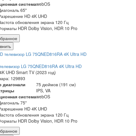
ционная система
webOS
Диагональ 65"
Разрешение HD 4K UHD
Частота обновления экрана 120 Гц
Форматы HDR Dolby Vision, HDR 10 Pro
збранное
внить
телевизор LG 75QNED816RA 4K Ultra HD
K UHD Smart TV (2023 год)
вара: 129893
р диагонали
75 дюймов (191 см)
атрицы
IPS, VA
ционная система
webOS
Диагональ 75"
Разрешение HD 4K UHD
Частота обновления экрана 120 Гц
Форматы HDR Dolby Vision, HDR 10 Pro
збранное