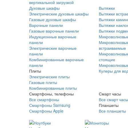
вертикальной загрузкой
Духовые шкафы
Вытяжки
Электрические духовые шкафы
Вытяжки встра
Газовые духовые шкафы
Вытяжки ками
Варочные панели
Вытяжки накло
Газовые варочные панели
Вытяжки подве
Индукционные варочные
Микроволновые
панели
Микроволновые
Электрические варочные
встраиваемые
панели
Микроволновые
Комбинированные варочные
стоящие
панели
Микроволновые
Плиты
Кулеры для во
Электрические плиты
Газовые плиты
Комбинированные плиты
Смартфоны, телефоны
Смарт часы
Все смартфоны
Все смарт час
Смартфоны Samsung
Планшеты
Смартфоны Apple
Все планшеты