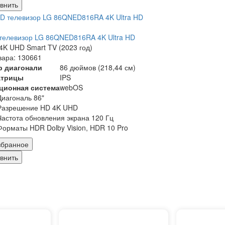
внить
телевизор LG 86QNED816RA 4K Ultra HD
K UHD Smart TV (2023 год)
вара: 130661
р диагонали
86 дюймов (218,44 см)
атрицы
IPS
ционная система
webOS
Диагональ 86"
Разрешение HD 4K UHD
Частота обновления экрана 120 Гц
Форматы HDR Dolby Vision, HDR 10 Pro
збранное
внить