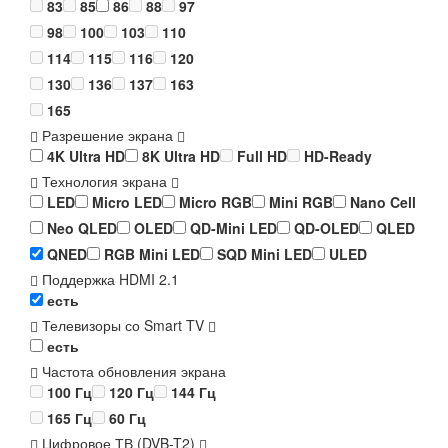
83
85
86
88
97
98
100
103
110
114
115
116
120
130
136
137
163
165
Разрешение экрана
4K Ultra HD
8K Ultra HD
Full HD
HD-Ready
Технология экрана
LED
Micro LED
Micro RGB
Mini RGB
Nano Cell
Neo QLED
OLED
QD-Mini LED
QD-OLED
QLED
QNED
RGB Mini LED
SQD Mini LED
ULED
Поддержка HDMI 2.1
есть
Телевизоры со Smart TV
есть
Частота обновления экрана
100 Гц
120 Гц
144 Гц
165 Гц
60 Гц
Цифровое ТВ (DVB-T2)