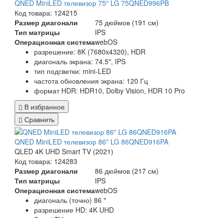
QNED MiniLED телевизор 75" LG 75QNED996PB
Код товара: 124215
Размер диагонали
75 дюймов (191 см)
Тип матрицы
IPS
Операционная система
webOS
разрешение: 8K (7680x4320), HDR
диагональ экрана: 74.5", IPS
тип подсветки: mini-LED
частота обновления экрана: 120 Гц
формат HDR: HDR10, Dolby Vision, HDR 10 Pro
В избранное
Сравнить
QNED MiniLED телевизор 86" LG 86QNED916PA
QLED 4K UHD Smart TV (2021)
Код товара: 124283
Размер диагонали
86 дюймов (217 см)
Тип матрицы
IPS
Операционная система
webOS
диагональ (точно) 86 "
разрешение HD: 4K UHD