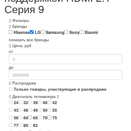
Серия 9
Фильтры
Бренды
Hisense
LG
Samsung
Sony
Xiaomi
показать все бренды
Цена, руб
от
до
Распродажа
Только товары, участвующие в распродаже
Диагональ телевизора
24
32
39
40
42
43
48
49
50
55
58
60
65
70
75
77
80
82