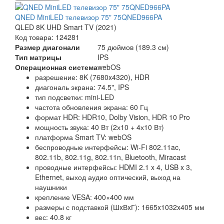
QNED MiniLED телевизор 75" 75QNED966PA
QLED 8K UHD Smart TV (2021)
Код товара: 124281
Размер диагонали
75 дюймов (189.3 см)
Тип матрицы
IPS
Операционная система
webOS
разрешение: 8K (7680x4320), HDR
диагональ экрана: 74.5", IPS
тип подсветки: mini-LED
частота обновления экрана: 60 Гц
формат HDR: HDR10, Dolby Vision, HDR 10 Pro
мощность звука: 40 Вт (2х10 + 4х10 Вт)
платформа Smart TV: webOS
беспроводные интерфейсы: Wi-Fi 802.11ac,
802.11b, 802.11g, 802.11n, Bluetooth, Miracast
проводные интерфейсы: HDMI 2.1 x 4, USB x 3,
Ethernet, выход аудио оптический, выход на
наушники
крепление VESA: 400×400 мм
размеры с подставкой (ШxВxГ): 1665x1032x405 мм
вес: 40.8 кг