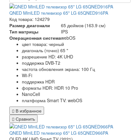
QNED MiniLED телевизор 65" LG 65QNED916PA
Код товара: 124279
Размер диагонали
65 дюймов (163.9 см)
Тип матрицы
IPS
Операционная система
webOS
цвет товара: черный
диагональ (точно) 65 "
разрешение HD: 4K UHD
поддержка DVB-T2
частота обновления экрана: 100 Гц
Wi-Fi
поддержка HDR
форматы HDR: HDR 10 Pro
NanoCell
платформа Smart TV: webOS
В избранное
Сравнить
QNED MiniLED телевизор 65" LG 65QNED966PA
QLED 8K UHD Smart TV (2021)