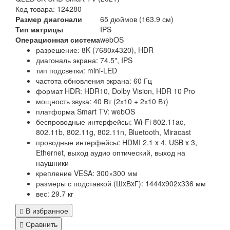
Код товара: 124280
Размер диагонали
65 дюймов (163.9 см)
Тип матрицы
IPS
Операционная система
webOS
разрешение: 8K (7680x4320), HDR
диагональ экрана: 74.5", IPS
тип подсветки: mini-LED
частота обновления экрана: 60 Гц
формат HDR: HDR10, Dolby Vision, HDR 10 Pro
мощность звука: 40 Вт (2х10 + 2х10 Вт)
платформа Smart TV: webOS
беспроводные интерфейсы: Wi-Fi 802.11ac,
802.11b, 802.11g, 802.11n, Bluetooth, Miracast
проводные интерфейсы: HDMI 2.1 x 4, USB x 3,
Ethernet, выход аудио оптический, выход на
наушники
крепление VESA: 300×300 мм
размеры с подставкой (ШxВxГ): 1444x902x336 мм
вес: 29.7 кг
В избранное
Сравнить