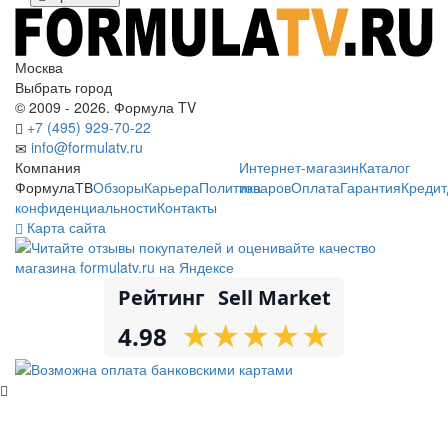
Москва
Выбрать город
© 2009 - 2026. Формула TV
+7 (495) 929-70-22
info@formulatv.ru
Компания
Интернет-магазин
Каталог
ФормулаТВ
Обзоры
Карьера
Политика
товаров
Оплата
Гарантия
Кредит
конфиденциальности
Контакты
Карта сайта
Рейтинг
Sell Market
★
★
★
★
★
★
★
★
★
★
4.98