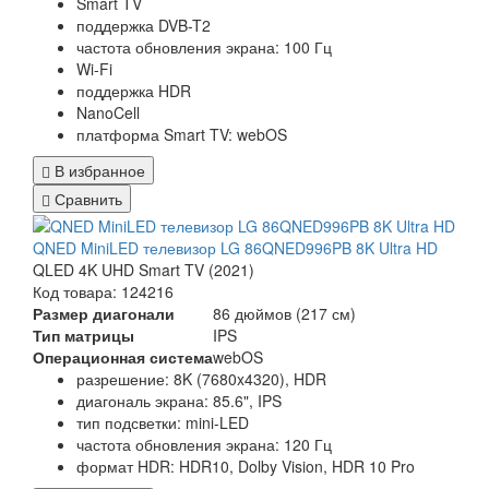
Smart TV
поддержка DVB-T2
частота обновления экрана: 100 Гц
Wi-Fi
поддержка HDR
NanoCell
платформа Smart TV: webOS
В избранное
Сравнить
QNED MiniLED телевизор LG 86QNED996PB 8K Ultra HD
QLED 4K UHD Smart TV (2021)
Код товара: 124216
Размер диагонали
86 дюймов (217 см)
Тип матрицы
IPS
Операционная система
webOS
разрешение: 8K (7680x4320), HDR
диагональ экрана: 85.6", IPS
тип подсветки: mini-LED
частота обновления экрана: 120 Гц
формат HDR: HDR10, Dolby Vision, HDR 10 Pro