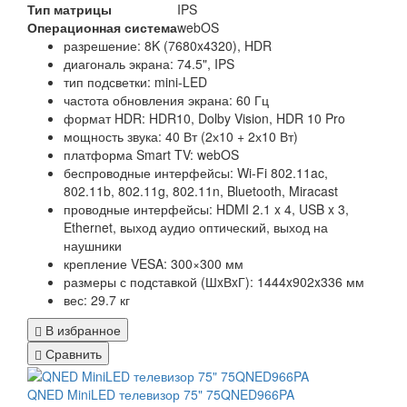
Тип матрицы
IPS
Операционная система
webOS
разрешение: 8K (7680x4320), HDR
диагональ экрана: 74.5", IPS
тип подсветки: mini-LED
частота обновления экрана: 60 Гц
формат HDR: HDR10, Dolby Vision, HDR 10 Pro
мощность звука: 40 Вт (2х10 + 2х10 Вт)
платформа Smart TV: webOS
беспроводные интерфейсы: Wi-Fi 802.11ac,
802.11b, 802.11g, 802.11n, Bluetooth, Miracast
проводные интерфейсы: HDMI 2.1 x 4, USB x 3,
Ethernet, выход аудио оптический, выход на
наушники
крепление VESA: 300×300 мм
размеры с подставкой (ШxВxГ): 1444x902x336 мм
вес: 29.7 кг
В избранное
Сравнить
QNED MiniLED телевизор 75" 75QNED966PA