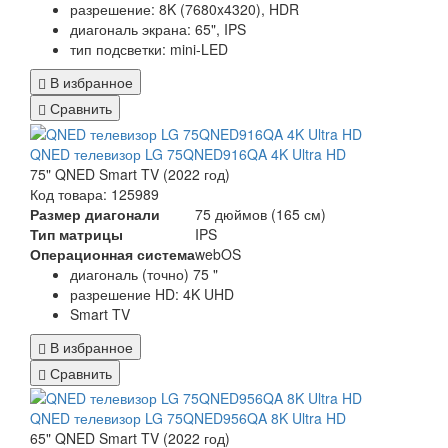
разрешение: 8K (7680x4320), HDR
диагональ экрана: 65", IPS
тип подсветки: mini-LED
В избранное
Сравнить
QNED телевизор LG 75QNED916QA 4K Ultra HD
75" QNED Smart TV (2022 год)
Код товара: 125989
Размер диагонали
75 дюймов (165 см)
Тип матрицы
IPS
Операционная система
webOS
диагональ (точно) 75 "
разрешение HD: 4K UHD
Smart TV
В избранное
Сравнить
QNED телевизор LG 75QNED956QA 8K Ultra HD
65" QNED Smart TV (2022 год)