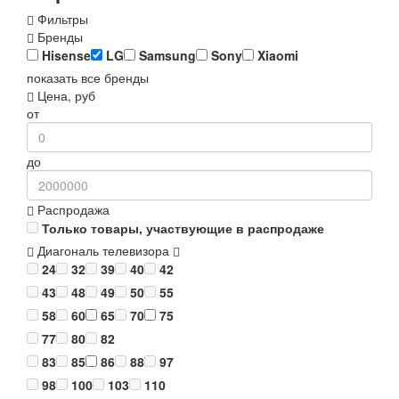
Фильтры
Бренды
Hisense
LG
Samsung
Sony
Xiaomi
показать все бренды
Цена, руб
от
до
Распродажа
Только товары, участвующие в распродаже
Диагональ телевизора
24
32
39
40
42
43
48
49
50
55
58
60
65
70
75
77
80
82
83
85
86
88
97
98
100
103
110