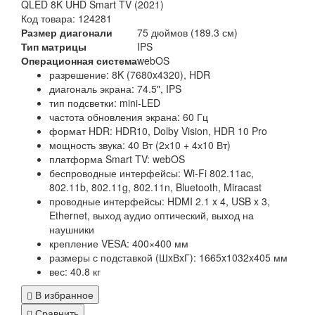
QLED 8K UHD Smart TV (2021)
Код товара: 124281
Размер диагонали
75 дюймов (189.3 см)
Тип матрицы
IPS
Операционная система
webOS
разрешение: 8K (7680x4320), HDR
диагональ экрана: 74.5", IPS
тип подсветки: mini-LED
частота обновления экрана: 60 Гц
формат HDR: HDR10, Dolby Vision, HDR 10 Pro
мощность звука: 40 Вт (2х10 + 4х10 Вт)
платформа Smart TV: webOS
беспроводные интерфейсы: Wi-Fi 802.11ac,
802.11b, 802.11g, 802.11n, Bluetooth, Miracast
проводные интерфейсы: HDMI 2.1 x 4, USB x 3,
Ethernet, выход аудио оптический, выход на
наушники
крепление VESA: 400×400 мм
размеры с подставкой (ШxВxГ): 1665x1032x405 мм
вес: 40.8 кг
В избранное
Сравнить