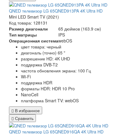
QNED телевизор LG 65QNED913PA 4K Ultra HD
Mini LED Smart TV (2021)
Код товара: 128131
Размер диагонали
65 дюймов (163.9 см)
Тип матрицы
IPS
Операционная система
webOS
цвет товара: черный
диагональ (точно) 65 "
разрешение HD: 4K UHD
поддержка DVB-T2
частота обновления экрана: 100 Гц
Wi-Fi
поддержка HDR
форматы HDR: HDR 10 Pro
NanoCell
платформа Smart TV: webOS
В избранное
Сравнить
QNED телевизор LG 65QNED916QA 4K Ultra HD