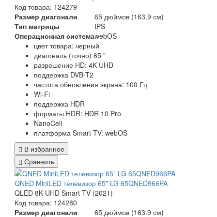
Код товара: 124279
Размер диагонали
65 дюймов (163.9 см)
Тип матрицы
IPS
Операционная система
webOS
цвет товара: черный
диагональ (точно) 65 "
разрешение HD: 4K UHD
поддержка DVB-T2
частота обновления экрана: 100 Гц
Wi-Fi
поддержка HDR
форматы HDR: HDR 10 Pro
NanoCell
платформа Smart TV: webOS
В избранное
Сравнить
QNED MiniLED телевизор 65" LG 65QNED966PA
QLED 8K UHD Smart TV (2021)
Код товара: 124280
Размер диагонали
65 дюймов (163.9 см)