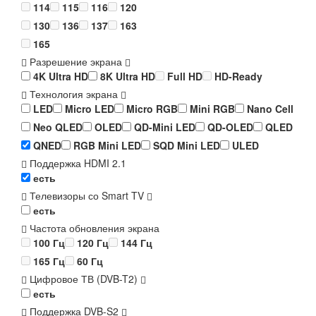
114
115
116
120
130
136
137
163
165
Разрешение экрана
4K Ultra HD
8K Ultra HD
Full HD
HD-Ready
Технология экрана
LED
Micro LED
Micro RGB
Mini RGB
Nano Cell
Neo QLED
OLED
QD-Mini LED
QD-OLED
QLED
QNED
RGB Mini LED
SQD Mini LED
ULED
Поддержка HDMI 2.1
есть
Телевизоры со Smart TV
есть
Частота обновления экрана
100 Гц
120 Гц
144 Гц
165 Гц
60 Гц
Цифровое ТВ (DVB-T2)
есть
Поддержка DVB-S2