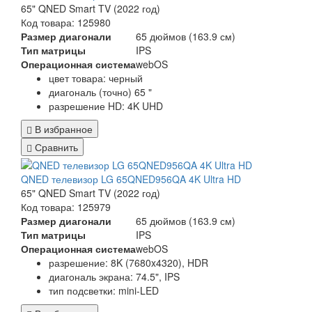
65" QNED Smart TV (2022 год)
Код товара: 125980
Размер диагонали
65 дюймов (163.9 см)
Тип матрицы
IPS
Операционная система
webOS
цвет товара: черный
диагональ (точно) 65 "
разрешение HD: 4K UHD
В избранное
Сравнить
QNED телевизор LG 65QNED956QA 4K Ultra HD
65" QNED Smart TV (2022 год)
Код товара: 125979
Размер диагонали
65 дюймов (163.9 см)
Тип матрицы
IPS
Операционная система
webOS
разрешение: 8K (7680x4320), HDR
диагональ экрана: 74.5", IPS
тип подсветки: mini-LED