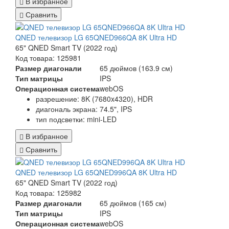
В избранное
Сравнить
QNED телевизор LG 65QNED966QA 8K Ultra HD
65" QNED Smart TV (2022 год)
Код товара: 125981
Размер диагонали
65 дюймов (163.9 см)
Тип матрицы
IPS
Операционная система
webOS
разрешение: 8K (7680x4320), HDR
диагональ экрана: 74.5", IPS
тип подсветки: mini-LED
В избранное
Сравнить
QNED телевизор LG 65QNED996QA 8K Ultra HD
65" QNED Smart TV (2022 год)
Код товара: 125982
Размер диагонали
65 дюймов (165 см)
Тип матрицы
IPS
Операционная система
webOS