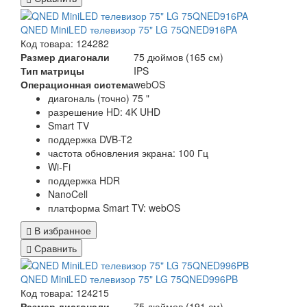
QNED MiniLED телевизор 75" LG 75QNED916PA
Код товара: 124282
Размер диагонали
75 дюймов (165 см)
Тип матрицы
IPS
Операционная система
webOS
диагональ (точно) 75 "
разрешение HD: 4K UHD
Smart TV
поддержка DVB-T2
частота обновления экрана: 100 Гц
Wi-Fi
поддержка HDR
NanoCell
платформа Smart TV: webOS
В избранное
Сравнить
QNED MiniLED телевизор 75" LG 75QNED996PB
Код товара: 124215
Размер диагонали
75 дюймов (191 см)