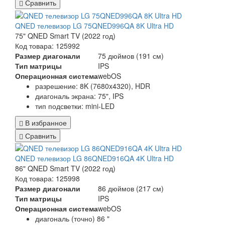
Сравнить
QNED телевизор LG 75QNED996QA 8K Ultra HD
75" QNED Smart TV (2022 год)
Код товара: 125992
Размер диагонали
75 дюймов (191 см)
Тип матрицы
IPS
Операционная система
webOS
разрешение: 8K (7680x4320), HDR
диагональ экрана: 75", IPS
тип подсветки: mini-LED
В избранное
Сравнить
QNED телевизор LG 86QNED916QA 4K Ultra HD
86" QNED Smart TV (2022 год)
Код товара: 125998
Размер диагонали
86 дюймов (217 см)
Тип матрицы
IPS
Операционная система
webOS
диагональ (точно) 86 "