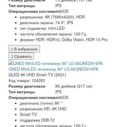
Тип матрицы
IPS
Операционная система
webOS
разрешение: 8K (7680x4320), HDR
диагональ экрана: 74.5", IPS
тип подсветки: mini-LED
частота обновления экрана: 120 Гц
формат HDR: HDR10, Dolby Vision, HDR 10 Pro
В избранное
Сравнить
QNED MiniLED телевизор 86" LG 86QNED916PA
QLED 4K UHD Smart TV (2021)
Код товара: 124283
Размер диагонали
86 дюймов (217 см)
Тип матрицы
IPS
Операционная система
webOS
диагональ (точно) 86 "
разрешение HD: 4K UHD
Smart TV
поддержка DVB-T2
частота обновления экрана: 100 Гц