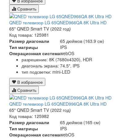
В избранное
Сравнить
QNED телевизор LG 65QNED966QA 8K Ultra HD
65" QNED Smart TV (2022 год)
Код товара: 125981
Размер диагонали
65 дюймов (163.9 см)
Тип матрицы
IPS
Операционная система
webOS
разрешение: 8K (7680x4320), HDR
диагональ экрана: 74.5", IPS
тип подсветки: mini-LED
В избранное
Сравнить
QNED телевизор LG 65QNED996QA 8K Ultra HD
65" QNED Smart TV (2022 год)
Код товара: 125982
Размер диагонали
65 дюймов (165 см)
Тип матрицы
IPS
Операционная система
webOS