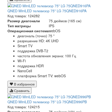
QNED MiniLED телевизор 75" LG 75QNED916PA
Код товара: 124282
Размер диагонали
75 дюймов (165 см)
Тип матрицы
IPS
Операционная система
webOS
диагональ (точно) 75 "
разрешение HD: 4K UHD
Smart TV
поддержка DVB-T2
частота обновления экрана: 100 Гц
Wi-Fi
поддержка HDR
NanoCell
платформа Smart TV: webOS
В избранное
Сравнить
QNED MiniLED телевизор 75" LG 75QNED996PB
Код товара: 124215
Размер диагонали
75 дюймов (191 см)