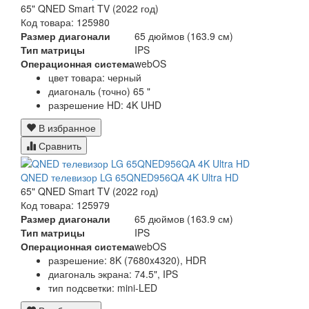
65" QNED Smart TV (2022 год)
Код товара: 125980
Размер диагонали
65 дюймов (163.9 см)
Тип матрицы
IPS
Операционная система
webOS
цвет товара: черный
диагональ (точно) 65 "
разрешение HD: 4K UHD
В избранное
Сравнить
QNED телевизор LG 65QNED956QA 4K Ultra HD
65" QNED Smart TV (2022 год)
Код товара: 125979
Размер диагонали
65 дюймов (163.9 см)
Тип матрицы
IPS
Операционная система
webOS
разрешение: 8K (7680x4320), HDR
диагональ экрана: 74.5", IPS
тип подсветки: mini-LED