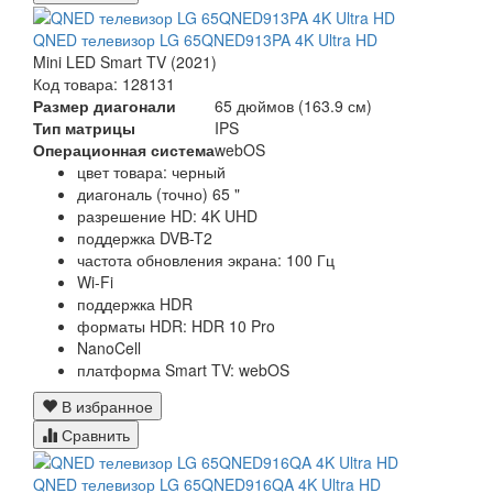
QNED телевизор LG 65QNED913PA 4K Ultra HD
Mini LED Smart TV (2021)
Код товара: 128131
Размер диагонали
65 дюймов (163.9 см)
Тип матрицы
IPS
Операционная система
webOS
цвет товара: черный
диагональ (точно) 65 "
разрешение HD: 4K UHD
поддержка DVB-T2
частота обновления экрана: 100 Гц
Wi-Fi
поддержка HDR
форматы HDR: HDR 10 Pro
NanoCell
платформа Smart TV: webOS
В избранное
Сравнить
QNED телевизор LG 65QNED916QA 4K Ultra HD