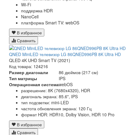
Wi-Fi
поддержка HDR
NanoCell
платформа Smart TV: webOS
В избранное
Сравнить
QNED MiniLED телевизор LG 86QNED996PB 8K Ultra HD
QLED 4K UHD Smart TV (2021)
Код товара: 124216
Размер диагонали
86 дюймов (217 см)
Тип матрицы
IPS
Операционная система
webOS
разрешение: 8K (7680x4320), HDR
диагональ экрана: 85.6", IPS
тип подсветки: mini-LED
частота обновления экрана: 120 Гц
формат HDR: HDR10, Dolby Vision, HDR 10 Pro
В избранное
Сравнить