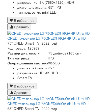
разрешение: 8K (7680x4320), HDR
диагональ экрана: 65", IPS
тип подсветки: mini-LED
В избранное
Сравнить
QNED телевизор LG 75QNED916QA 4K Ultra HD
75" QNED Smart TV (2022 год)
Код товара: 125989
Размер диагонали
75 дюймов (165 см)
Тип матрицы
IPS
Операционная система
webOS
диагональ (точно) 75 "
разрешение HD: 4K UHD
Smart TV
В избранное
Сравнить
QNED телевизор LG 75QNED956QA 8K Ultra HD
65" QNED Smart TV (2022 год)