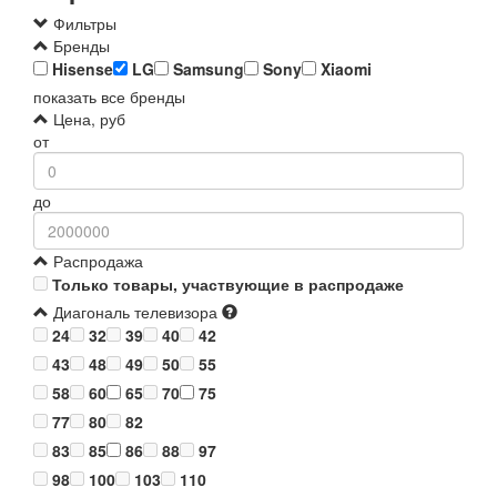
Фильтры
Бренды
Hisense
LG
Samsung
Sony
Xiaomi
показать все бренды
Цена, руб
от
до
Распродажа
Только товары, участвующие в распродаже
Диагональ телевизора
24
32
39
40
42
43
48
49
50
55
58
60
65
70
75
77
80
82
83
85
86
88
97
98
100
103
110