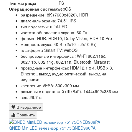
Тип матрицы
IPS
Операционная система
webOS
разрешение: 8K (7680x4320), HDR
диагональ экрана: 74.5", IPS
тип подсветки: mini-LED
частота обновления экрана: 60 Гц
формат HDR: HDR10, Dolby Vision, HDR 10 Pro
мощность звука: 40 Вт (2х10 + 2х10 Вт)
платформа Smart TV: webOS
беспроводные интерфейсы: Wi-Fi 802.11ac,
802.11b, 802.11g, 802.11n, Bluetooth, Miracast
проводные интерфейсы: HDMI 2.1 x 4, USB x 3,
Ethernet, выход аудио оптический, выход на
наушники
крепление VESA: 300×300 мм
размеры с подставкой (ШxВxГ): 1444x902x336 мм
вес: 29.7 кг
В избранное
Сравнить
QNED MiniLED телевизор 75" 75QNED966PA