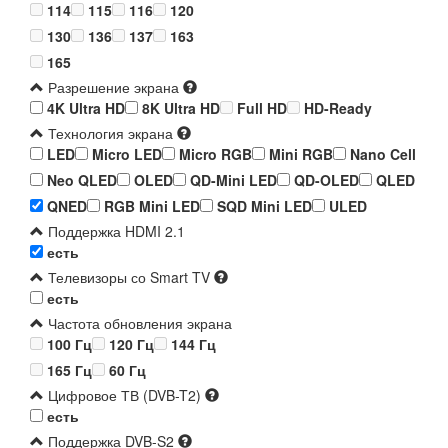
114
115
116
120
130
136
137
163
165
Разрешение экрана
4K Ultra HD
8K Ultra HD
Full HD
HD-Ready
Технология экрана
LED
Micro LED
Micro RGB
Mini RGB
Nano Cell
Neo QLED
OLED
QD-Mini LED
QD-OLED
QLED
QNED
RGB Mini LED
SQD Mini LED
ULED
Поддержка HDMI 2.1
есть
Телевизоры со Smart TV
есть
Частота обновления экрана
100 Гц
120 Гц
144 Гц
165 Гц
60 Гц
Цифровое ТВ (DVB-T2)
есть
Поддержка DVB-S2