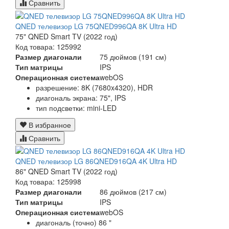
Сравнить
QNED телевизор LG 75QNED996QA 8K Ultra HD
75" QNED Smart TV (2022 год)
Код товара: 125992
Размер диагонали
75 дюймов (191 см)
Тип матрицы
IPS
Операционная система
webOS
разрешение: 8K (7680x4320), HDR
диагональ экрана: 75", IPS
тип подсветки: mini-LED
В избранное
Сравнить
QNED телевизор LG 86QNED916QA 4K Ultra HD
86" QNED Smart TV (2022 год)
Код товара: 125998
Размер диагонали
86 дюймов (217 см)
Тип матрицы
IPS
Операционная система
webOS
диагональ (точно) 86 "