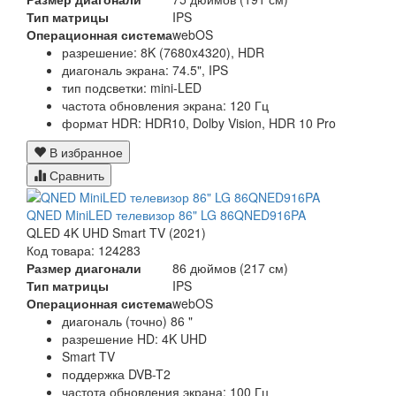
Тип матрицы
IPS
Операционная система
webOS
разрешение: 8K (7680x4320), HDR
диагональ экрана: 74.5", IPS
тип подсветки: mini-LED
частота обновления экрана: 120 Гц
формат HDR: HDR10, Dolby Vision, HDR 10 Pro
В избранное
Сравнить
QNED MiniLED телевизор 86" LG 86QNED916PA
QLED 4K UHD Smart TV (2021)
Код товара: 124283
Размер диагонали
86 дюймов (217 см)
Тип матрицы
IPS
Операционная система
webOS
диагональ (точно) 86 "
разрешение HD: 4K UHD
Smart TV
поддержка DVB-T2
частота обновления экрана: 100 Гц