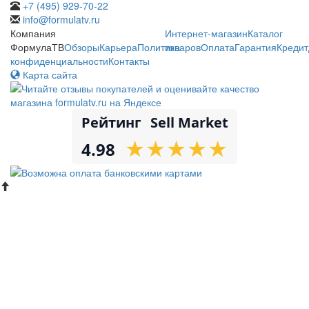
+7 (495) 929-70-22
info@formulatv.ru
Компания
Интернет-магазин
Каталог
ФормулаТВ
Обзоры
Карьера
Политика
товаров
Оплата
Гарантия
Кредит
конфиденциальности
Контакты
Карта сайта
Рейтинг
Sell Market
★
★
★
★
★
★
★
★
★
★
4.98