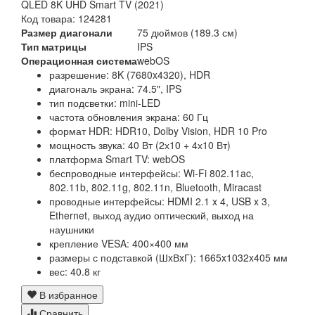
QLED 8K UHD Smart TV (2021)
Код товара: 124281
Размер диагонали
75 дюймов (189.3 см)
Тип матрицы
IPS
Операционная система
webOS
разрешение: 8K (7680x4320), HDR
диагональ экрана: 74.5", IPS
тип подсветки: mini-LED
частота обновления экрана: 60 Гц
формат HDR: HDR10, Dolby Vision, HDR 10 Pro
мощность звука: 40 Вт (2х10 + 4х10 Вт)
платформа Smart TV: webOS
беспроводные интерфейсы: Wi-Fi 802.11ac,
802.11b, 802.11g, 802.11n, Bluetooth, Miracast
проводные интерфейсы: HDMI 2.1 x 4, USB x 3,
Ethernet, выход аудио оптический, выход на
наушники
крепление VESA: 400×400 мм
размеры с подставкой (ШxВxГ): 1665x1032x405 мм
вес: 40.8 кг
В избранное
Сравнить