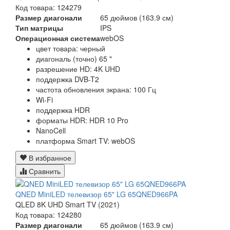
Код товара: 124279
Размер диагонали
65 дюймов (163.9 см)
Тип матрицы
IPS
Операционная система
webOS
цвет товара: черный
диагональ (точно) 65 "
разрешение HD: 4K UHD
поддержка DVB-T2
частота обновления экрана: 100 Гц
Wi-Fi
поддержка HDR
форматы HDR: HDR 10 Pro
NanoCell
платформа Smart TV: webOS
В избранное
Сравнить
QNED MiniLED телевизор 65" LG 65QNED966PA
QLED 8K UHD Smart TV (2021)
Код товара: 124280
Размер диагонали
65 дюймов (163.9 см)