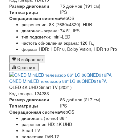
Размер диагонали
75 дюймов (191 см)
Тип матрицы
IPS
Операционная система
webOS
разрешение: 8K (7680x4320), HDR
диагональ экрана: 74.5", IPS
тип подсветки: mini-LED
частота обновления экрана: 120 Гц
формат HDR: HDR10, Dolby Vision, HDR 10 Pro
В избранное
Сравнить
QNED MiniLED телевизор 86" LG 86QNED916PA
QLED 4K UHD Smart TV (2021)
Код товара: 124283
Размер диагонали
86 дюймов (217 см)
Тип матрицы
IPS
Операционная система
webOS
диагональ (точно) 86 "
разрешение HD: 4K UHD
Smart TV
поддержка DVB-T2