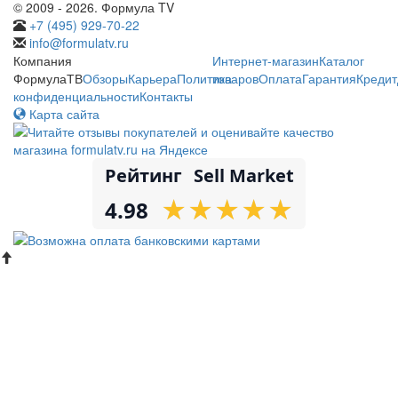
© 2009 - 2026. Формула TV
+7 (495) 929-70-22
info@formulatv.ru
Компания
Интернет-магазин
Каталог
ФормулаТВ
Обзоры
Карьера
Политика
товаров
Оплата
Гарантия
Кредит
конфиденциальности
Контакты
Карта сайта
Рейтинг
Sell Market
★
★
★
★
★
★
★
★
★
★
4.98