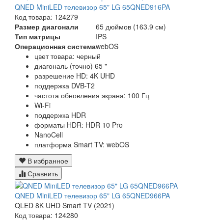
QNED MiniLED телевизор 65" LG 65QNED916PA
Код товара: 124279
Размер диагонали
65 дюймов (163.9 см)
Тип матрицы
IPS
Операционная система
webOS
цвет товара: черный
диагональ (точно) 65 "
разрешение HD: 4K UHD
поддержка DVB-T2
частота обновления экрана: 100 Гц
Wi-Fi
поддержка HDR
форматы HDR: HDR 10 Pro
NanoCell
платформа Smart TV: webOS
В избранное
Сравнить
QNED MiniLED телевизор 65" LG 65QNED966PA
QLED 8K UHD Smart TV (2021)
Код товара: 124280