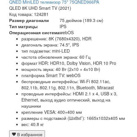
QNED MiniLED телевизор 75" 75QNED966PA
QLED 8K UHD Smart TV (2021)
Код товара: 124281
Размер диагонали
75 дюймов (189.3 см)
Тип матрицы
IPS
Операционная система
webOS
разрешение: 8K (7680x4320), HDR
диагональ экрана: 74.5", IPS
тип подсветки: mini-LED
частота обновления экрана: 60 Гц
формат HDR: HDR10, Dolby Vision, HDR 10 Pro
мощность звука: 40 Вт (2х10 + 4х10 Вт)
платформа Smart TV: webOS
беспроводные интерфейсы: Wi-Fi 802.11ac,
802.11b, 802.11g, 802.11n, Bluetooth, Miracast
проводные интерфейсы: HDMI 2.1 x 4, USB x 3,
Ethernet, выход аудио оптический, выход на
наушники
крепление VESA: 400×400 мм
размеры с подставкой (ШxВxГ): 1665x1032x405 мм
вес: 40.8 кг
В избранное