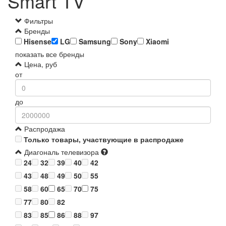
Smart TV
Фильтры
Бренды
Hisense
LG
Samsung
Sony
Xiaomi
показать все бренды
Цена, руб
от
до
Распродажа
Только товары, участвующие в распродаже
Диагональ телевизора
24
32
39
40
42
43
48
49
50
55
58
60
65
70
75
77
80
82
83
85
86
88
97