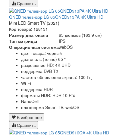
Сравнить
QNED телевизор LG 65QNED913PA 4K Ultra HD
Mini LED Smart TV (2021)
Код товара: 128131
Размер диагонали
65 дюймов (163.9 см)
Тип матрицы
IPS
Операционная система
webOS
цвет товара: черный
диагональ (точно) 65 "
разрешение HD: 4K UHD
поддержка DVB-T2
частота обновления экрана: 100 Гц
Wi-Fi
поддержка HDR
форматы HDR: HDR 10 Pro
NanoCell
платформа Smart TV: webOS
В избранное
Сравнить