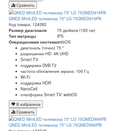
Сравнить
QNED MiniLED телевизор 75" LG 75QNED916PA
Код товара: 124282
Размер диагонали
75 дюймов (165 см)
Тип матрицы
IPS
Операционная система
webOS
диагональ (точно) 75 "
разрешение HD: 4K UHD
Smart TV
поддержка DVB-T2
частота обновления экрана: 100 Гц
Wi-Fi
поддержка HDR
NanoCell
платформа Smart TV: webOS
В избранное
Сравнить
QNED MiniLED телевизор 75" LG 75QNED996PB
Код товара: 124215