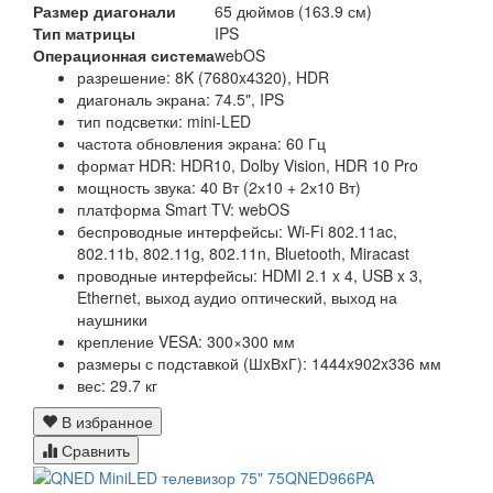
Размер диагонали
65 дюймов (163.9 см)
Тип матрицы
IPS
Операционная система
webOS
разрешение: 8K (7680x4320), HDR
диагональ экрана: 74.5", IPS
тип подсветки: mini-LED
частота обновления экрана: 60 Гц
формат HDR: HDR10, Dolby Vision, HDR 10 Pro
мощность звука: 40 Вт (2х10 + 2х10 Вт)
платформа Smart TV: webOS
беспроводные интерфейсы: Wi-Fi 802.11ac,
802.11b, 802.11g, 802.11n, Bluetooth, Miracast
проводные интерфейсы: HDMI 2.1 x 4, USB x 3,
Ethernet, выход аудио оптический, выход на
наушники
крепление VESA: 300×300 мм
размеры с подставкой (ШxВxГ): 1444x902x336 мм
вес: 29.7 кг
В избранное
Сравнить