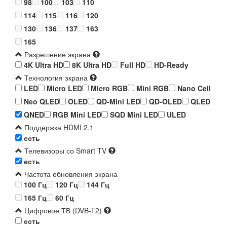
98
100
103
110
114
115
116
120
130
136
137
163
165
Разрешение экрана
4K Ultra HD
8K Ultra HD
Full HD
HD-Ready
Технология экрана
LED
Micro LED
Micro RGB
Mini RGB
Nano Cell
Neo QLED
OLED
QD-Mini LED
QD-OLED
QLED
QNED
RGB Mini LED
SQD Mini LED
ULED
Поддержка HDMI 2.1
есть
Телевизоры со Smart TV
есть
Частота обновления экрана
100 Гц
120 Гц
144 Гц
165 Гц
60 Гц
Цифровое ТВ (DVB-T2)
есть