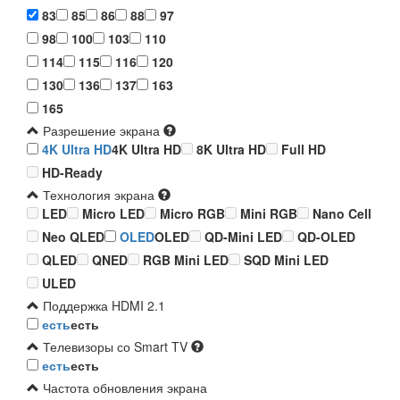
83
85
86
88
97
98
100
103
110
114
115
116
120
130
136
137
163
165
Разрешение экрана
4K Ultra HD
4K Ultra HD
8K Ultra HD
Full HD
HD-Ready
Технология экрана
LED
Micro LED
Micro RGB
Mini RGB
Nano Cell
Neo QLED
OLED
OLED
QD-Mini LED
QD-OLED
QLED
QNED
RGB Mini LED
SQD Mini LED
ULED
Поддержка HDMI 2.1
есть
есть
Телевизоры со Smart TV
есть
есть
Частота обновления экрана