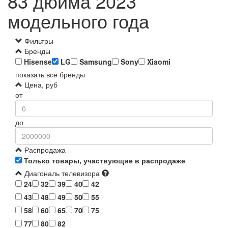
83 дюйма 2023
модельного года
Фильтры
Бренды
Hisense
LG
Samsung
Sony
Xiaomi
показать все бренды
Цена, руб
от
до
Распродажа
Только товары, участвующие в распродаже
Диагональ телевизора
24
32
39
40
42
43
48
49
50
55
58
60
65
70
75
77
80
82