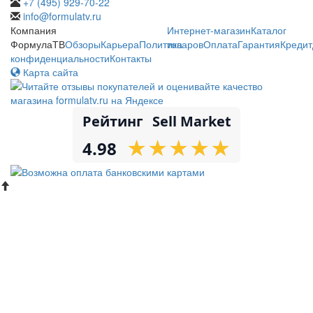
+7 (495) 929-70-22
info@formulatv.ru
Компания
Интернет-магазин
Каталог
ФормулаТВ
Обзоры
Карьера
Политика
товаров
Оплата
Гарантия
Кредит
конфиденциальности
Контакты
Карта сайта
Рейтинг
Sell Market
★
★
★
★
★
★
★
★
★
★
4.98