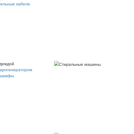
ельные кабели
одеждой
парогенератором
 шкафы