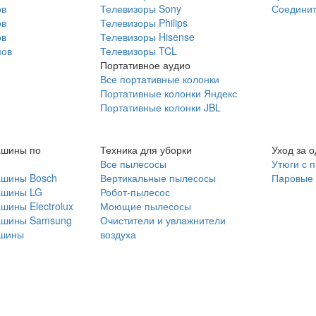
ов
Телевизоры Sony
Соединит
ов
Телевизоры Philips
ов
Телевизоры Hisense
мов
Телевизоры TCL
Портативное аудио
Все портативные колонки
Портативные колонки Яндекс
Портативные колонки JBL
ашины по
Техника для уборки
Уход за 
Все пылесосы
Утюги с 
ашины Bosch
Вертикальные пылесосы
Паровые
ашины LG
Робот-пылесос
шины Electrolux
Моющие пылесосы
ашины Samsung
Очистители и увлажнители
шины
воздуха