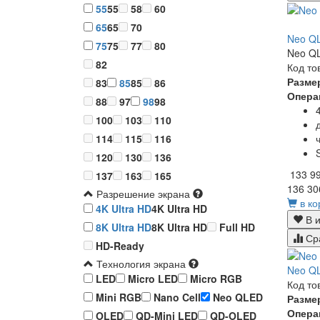
55
55
58
60
65
65
70
Neo QL
75
75
77
80
Neo QL
82
Код то
Разме
83
85
85
86
Опера
88
97
98
98
100
103
110
114
115
116
120
130
136
133 9
137
163
165
136 30
Разрешение экрана
в ко
4K Ultra HD
4K Ultra HD
В и
8K Ultra HD
8K Ultra HD
Full HD
Ср
HD-Ready
Технология экрана
Neo QL
LED
Micro LED
Micro RGB
Код то
Mini RGB
Nano Cell
Neo QLED
Разме
Опера
OLED
QD-Mini LED
QD-OLED