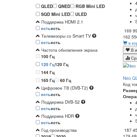
QLED
QNED
RGB Mini LED
SQD Mini LED
ULED
Поддержка HDMI 2.1
есть
есть
169 9
Телевизоры со Smart TV
162 55
есть
есть
в ко
В и
Частота обновления экрана
100 Гц
Ср
120 Гц
120 Гц
144 Гц
Neo QL
165 Гц
60 Гц
Код то
Цифровое ТВ (DVB-T2)
Разме
есть
есть
Опера
Поддержка DVB-S2
есть
есть
Поддержка HDR
есть
есть
187 4
Год производства
179 48
2019
2020