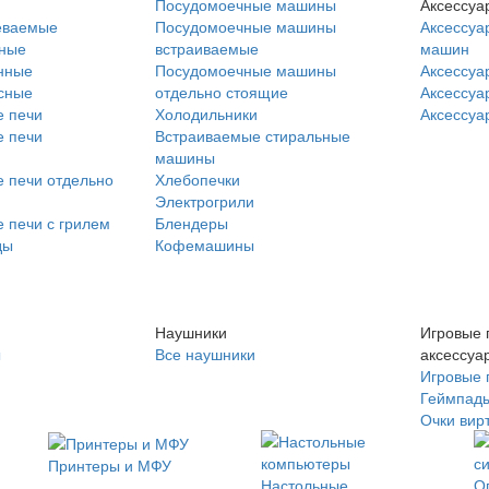
Посудомоечные машины
Аксессуа
еваемые
Посудомоечные машины
Аксессуа
нные
встраиваемые
машин
нные
Посудомоечные машины
Аксессуа
сные
отдельно стоящие
Аксессуа
 печи
Холодильники
Аксессуа
 печи
Встраиваемые стиральные
машины
 печи отдельно
Хлебопечки
Электрогрили
 печи с грилем
Блендеры
ды
Кофемашины
Наушники
Игровые 
ы
Все наушники
аксессуа
Игровые 
Геймпад
Очки вир
Принтеры и МФУ
Настольные
О