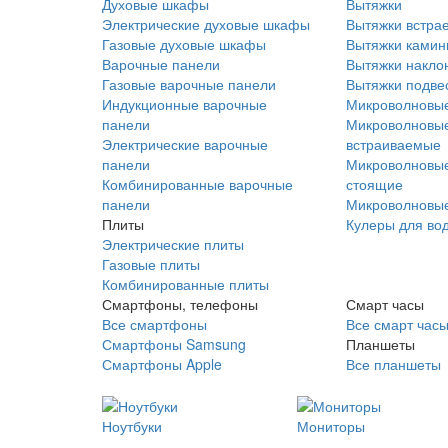
Духовые шкафы
Вытяжки
Электрические духовые шкафы
Вытяжки встра
Газовые духовые шкафы
Вытяжки ками
Варочные панели
Вытяжки накло
Газовые варочные панели
Вытяжки подве
Индукционные варочные
Микроволновые
панели
Микроволновые
Электрические варочные
встраиваемые
панели
Микроволновые
Комбинированные варочные
стоящие
панели
Микроволновые
Плиты
Кулеры для во
Электрические плиты
Газовые плиты
Комбинированные плиты
Смартфоны, телефоны
Смарт часы
Все смартфоны
Все смарт час
Смартфоны Samsung
Планшеты
Смартфоны Apple
Все планшеты
Ноутбуки
Мониторы