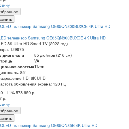
рзину
збранное
авнить
LED телевизор Samsung QE85QN800BUXCE 4K Ultra HD
ED 8K Ultra HD Smart TV (2022 год)
вара: 129975
р диагонали
85 дюймов (216 см)
атрицы
VA
ционная система
Tizen
диагональ: 85"
разрешение HD: 8K UHD
частота обновления экрана: 120 Гц
80
-11%
578 950 р.
7 р.
рзину
збранное
авнить