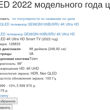
D 2022 модельного года ц
ровать
по популярности
по названию
по цене
LED телевизор QE98QN100BUXRU 4K Ultra HD
ED 4K Ultra HD Smart TV (2022 год)
вара: 128833
р диагонали
98 дюймов (248,92 см)
атрицы
VA
ционная система
Tizen
диагональ: 98"
разрешение HD: 4K UHD
технология экрана: HDR, Neo QLED
частота обновления экрана: 100 Гц
 990
-10%
3 599 970 р.
875 р.
рзину
збранное
авнить