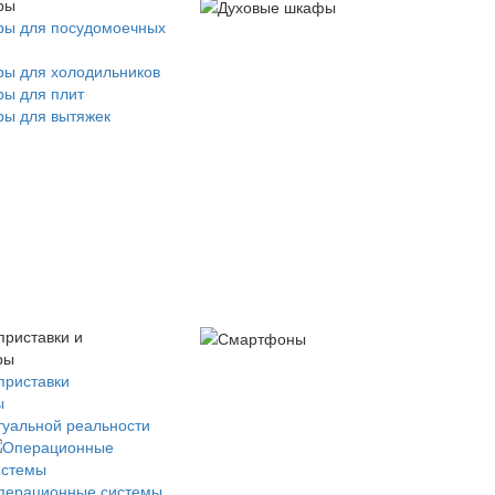
ры
ры для посудомоечных
ры для холодильников
ры для плит
ры для вытяжек
приставки и
ры
приставки
ы
туальной реальности
перационные системы