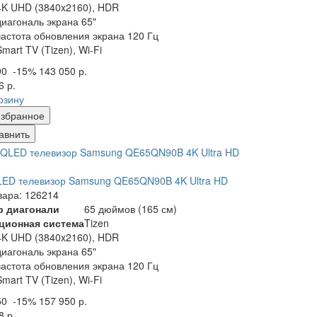
4K UHD (3840x2160), HDR
диагональ экрана 65"
частота обновления экрана 120 Гц
Smart TV (Tizen), Wi-Fi
90
-15%
143 050 р.
6 р.
рзину
збранное
авнить
ED телевизор Samsung QE65QN90B 4K Ultra HD
вара: 126214
р диагонали
65 дюймов (165 см)
ционная система
Tizen
4K UHD (3840x2160), HDR
диагональ экрана 65"
частота обновления экрана 120 Гц
Smart TV (Tizen), Wi-Fi
50
-15%
157 950 р.
8 р.