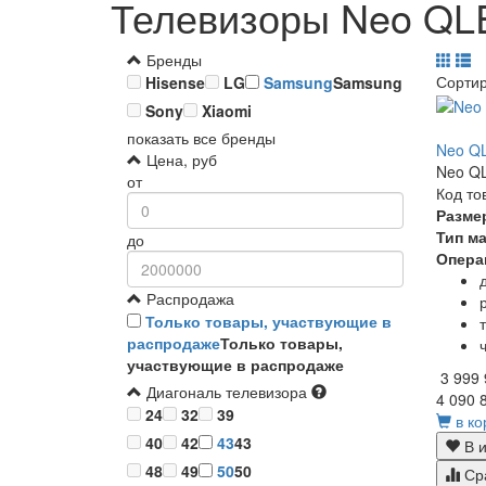
Телевизоры Neo QLE
Бренды
Сорти
Hisense
LG
Samsung
Samsung
Sony
Xiaomi
показать все бренды
Neo Q
Цена, руб
Neo QL
от
Код то
Разме
Тип м
до
Опера
Распродажа
Только товары, участвующие в
распродаже
Только товары,
участвующие в распродаже
3 999
Диагональ телевизора
4 090 
24
32
39
в ко
40
42
43
43
В и
48
49
50
50
Ср