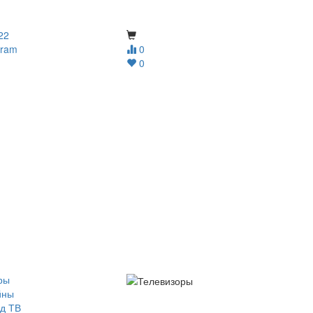
22
gram
0
0
ры
йны
д ТВ