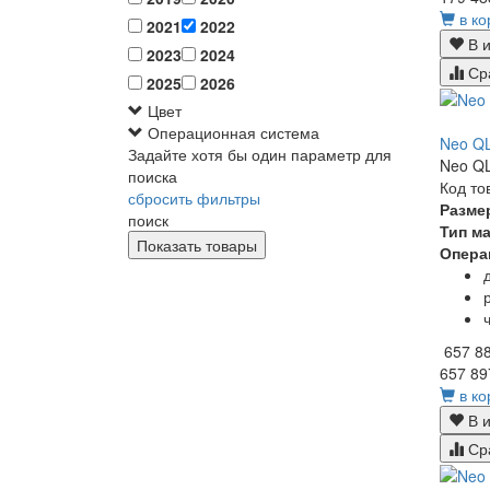
в ко
2021
2022
В и
2023
2024
Ср
2025
2026
Цвет
Операционная система
Neo Q
Задайте хотя бы один параметр для
Neo QL
поиска
Код то
сбросить фильтры
Разме
поиск
Тип м
Опера
657 8
657 89
в ко
В и
Ср