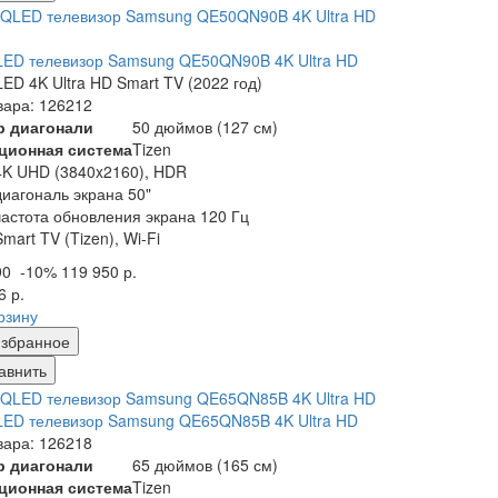
ED телевизор Samsung QE50QN90B 4K Ultra HD
ED 4K Ultra HD Smart TV (2022 год)
вара: 126212
р диагонали
50 дюймов (127 см)
ционная система
Tizen
4K UHD (3840x2160), HDR
диагональ экрана 50"
частота обновления экрана 120 Гц
Smart TV (Tizen), Wi-Fi
90
-10%
119 950 р.
6 р.
рзину
збранное
авнить
ED телевизор Samsung QE65QN85B 4K Ultra HD
вара: 126218
р диагонали
65 дюймов (165 см)
ционная система
Tizen