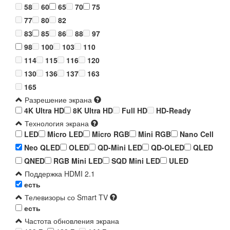
58
60
65
70
75
77
80
82
83
85
86
88
97
98
100
103
110
114
115
116
120
130
136
137
163
165
Разрешение экрана
4K Ultra HD
8K Ultra HD
Full HD
HD-Ready
Технология экрана
LED
Micro LED
Micro RGB
Mini RGB
Nano Cell
Neo QLED
OLED
QD-Mini LED
QD-OLED
QLED
QNED
RGB Mini LED
SQD Mini LED
ULED
Поддержка HDMI 2.1
есть
Телевизоры со Smart TV
есть
Частота обновления экрана