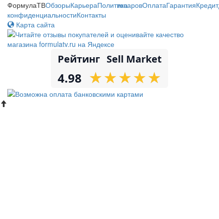
ФормулаТВ
Обзоры
Карьера
Политика
товаров
Оплата
Гарантия
Кредит
конфиденциальности
Контакты
Карта сайта
Рейтинг
Sell Market
★
★
★
★
★
★
★
★
★
★
4.98