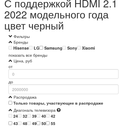
С поддержкой HDMI 2.1
2022 модельного года
цвет черный
Фильтры
Бренды
Hisense
LG
Samsung
Sony
Xiaomi
показать все бренды
Цена, руб
от
до
Распродажа
Только товары, участвующие в распродаже
Диагональ телевизора
24
32
39
40
42
43
48
49
50
55