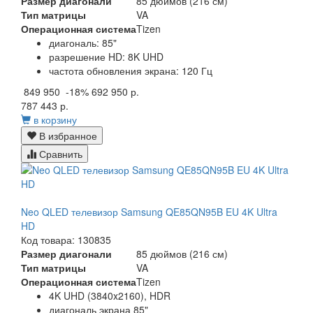
Размер диагонали
85 дюймов (216 см)
Тип матрицы
VA
Операционная система
Tizen
диагональ: 85"
разрешение HD: 8K UHD
частота обновления экрана: 120 Гц
849 950
-18%
692 950 р.
787 443 р.
в корзину
В избранное
Сравнить
Neo QLED телевизор Samsung QE85QN95B EU 4K Ultra
HD
Код товара: 130835
Размер диагонали
85 дюймов (216 см)
Тип матрицы
VA
Операционная система
Tizen
4K UHD (3840x2160), HDR
диагональ экрана 85"