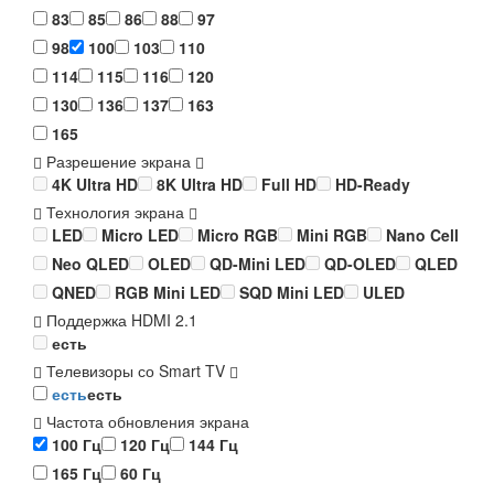
83
85
86
88
97
98
100
103
110
114
115
116
120
130
136
137
163
165
Разрешение экрана
4K Ultra HD
8K Ultra HD
Full HD
HD-Ready
Технология экрана
LED
Micro LED
Micro RGB
Mini RGB
Nano Cell
Neo QLED
OLED
QD-Mini LED
QD-OLED
QLED
QNED
RGB Mini LED
SQD Mini LED
ULED
Поддержка HDMI 2.1
есть
Телевизоры со Smart TV
есть
есть
Частота обновления экрана
100 Гц
120 Гц
144 Гц
165 Гц
60 Гц