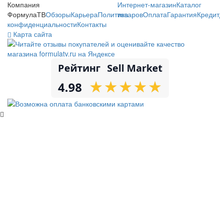
Компания
Интернет-магазин
Каталог
ФормулаТВ
Обзоры
Карьера
Политика
товаров
Оплата
Гарантия
Кредит
конфиденциальности
Контакты
Карта сайта
Рейтинг
Sell Market
★
★
★
★
★
★
★
★
★
★
4.98