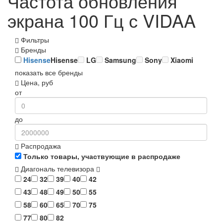
Частота обновления
экрана 100 Гц с VIDAA
Фильтры
Бренды
Hisense
Hisense
LG
Samsung
Sony
Xiaomi
показать все бренды
Цена, руб
от
до
Распродажа
Только товары, участвующие в распродаже
Диагональ телевизора
24
32
39
40
42
43
48
49
50
55
58
60
65
70
75
77
80
82