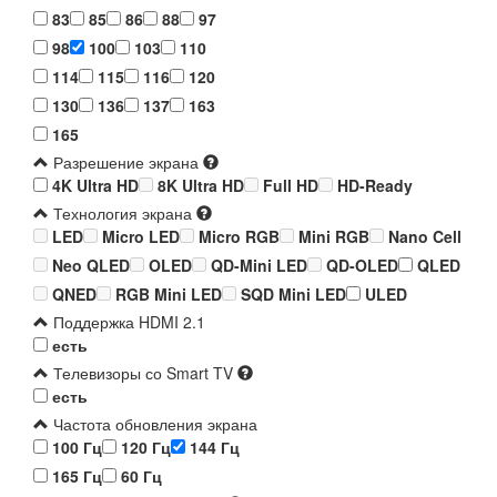
83
85
86
88
97
98
100
103
110
114
115
116
120
130
136
137
163
165
Разрешение экрана
4K Ultra HD
8K Ultra HD
Full HD
HD-Ready
Технология экрана
LED
Micro LED
Micro RGB
Mini RGB
Nano Cell
Neo QLED
OLED
QD-Mini LED
QD-OLED
QLED
QNED
RGB Mini LED
SQD Mini LED
ULED
Поддержка HDMI 2.1
есть
Телевизоры со Smart TV
есть
Частота обновления экрана
100 Гц
120 Гц
144 Гц
165 Гц
60 Гц