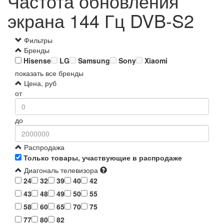
Частота обновления
экрана 144 Гц DVB-S2
Фильтры
Бренды
Hisense
LG
Samsung
Sony
Xiaomi
показать все бренды
Цена, руб
от
до
Распродажа
Только товары, участвующие в распродаже
Диагональ телевизора
24
32
39
40
42
43
48
49
50
55
58
60
65
70
75
77
80
82