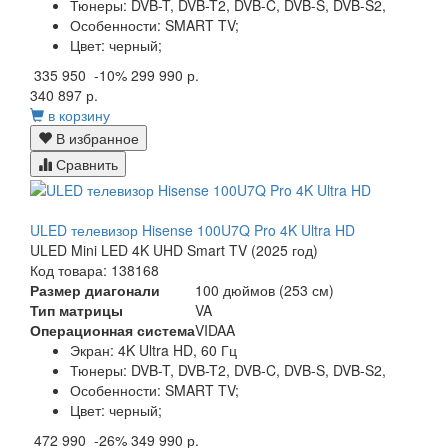
Тюнеры:
DVB-T, DVB-T2, DVB-C, DVB-S, DVB-S2,
Особенности:
SMART TV;
Цвет:
черный;
335 950
-10%
299 990 р.
340 897 р.
в корзину
В избранное
Сравнить
ULED телевизор Hisense 100U7Q Pro 4K Ultra HD
ULED Mini LED 4K UHD Smart TV (2025 год)
Код товара: 138168
Размер диагонали
100 дюймов (253 см)
Тип матрицы
VA
Операционная система
VIDAA
Экран:
4K Ultra HD, 60 Гц
Тюнеры:
DVB-T, DVB-T2, DVB-C, DVB-S, DVB-S2,
Особенности:
SMART TV;
Цвет:
черный;
472 990
-26%
349 990 р.