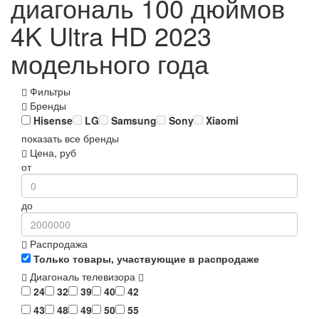
диагональ 100 дюймов
4K Ultra HD 2023
модельного года
Фильтры
Бренды
Hisense
LG
Samsung
Sony
Xiaomi
показать все бренды
Цена, руб
от
до
Распродажа
Только товары, участвующие в распродаже
Диагональ телевизора
24
32
39
40
42
43
48
49
50
55