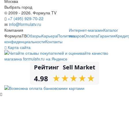
Москва
Выбрать город
© 2009 - 2026. Формула TV
+7 (495) 929-70-22
info@formulatv.ru
Компания
Интернет-магазин
Каталог
ФормулаТВ
Обзоры
Карьера
Политика
товаров
Оплата
Гарантия
Кредит
конфиденциальности
Контакты
Карта сайта
Рейтинг
Sell Market
★
★
★
★
★
★
★
★
★
★
4.98