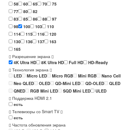
58
60
65
70
75
77
80
82
83
85
86
88
97
98
100
103
110
114
115
116
120
130
136
137
163
165
Разрешение экрана
4K Ultra HD
8K Ultra HD
Full HD
HD-Ready
Технология экрана
LED
Micro LED
Micro RGB
Mini RGB
Nano Cell
Neo QLED
OLED
QD-Mini LED
QD-OLED
QLED
QNED
RGB Mini LED
SQD Mini LED
ULED
Поддержка HDMI 2.1
есть
Телевизоры со Smart TV
есть
Частота обновления экрана