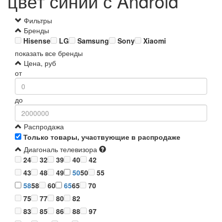
цвет синий с Android
Фильтры
Бренды
Hisense
LG
Samsung
Sony
Xiaomi
показать все бренды
Цена, руб
от
до
Распродажа
Только товары, участвующие в распродаже
Диагональ телевизора
24
32
39
40
42
43
48
49
50
50
55
58
58
60
65
65
70
75
77
80
82
83
85
86
88
97