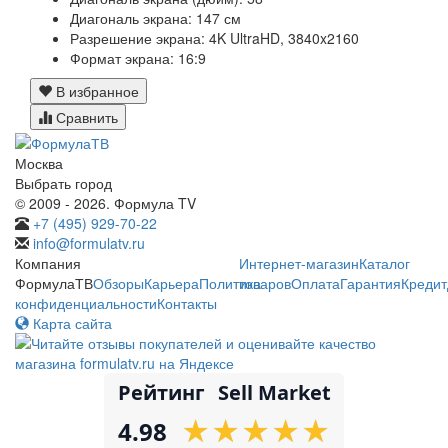
Диагональ экрана: 147 см
Разрешение экрана: 4K UltraHD, 3840x2160
Формат экрана: 16:9
В избранное
Сравнить
Москва
Выбрать город
© 2009 - 2026. Формула TV
+7 (495) 929-70-22
info@formulatv.ru
Компания
Интернет-магазин
Каталог
ФормулаТВ
Обзоры
Карьера
Политика
товаров
Оплата
Гарантия
Кредит
конфиденциальности
Контакты
Карта сайта
Рейтинг
Sell Market
★
★
★
★
★
★
★
★
★
★
4.98