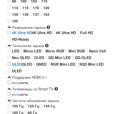
98
100
103
110
114
115
116
120
130
136
137
163
165
Разрешение экрана
4K Ultra HD
4K Ultra HD
8K Ultra HD
Full HD
HD-Ready
Технология экрана
LED
Micro LED
Micro RGB
Mini RGB
Nano Cell
Neo QLED
OLED
QD-Mini LED
QD-OLED
QLED
QLED
QNED
RGB Mini LED
SQD Mini LED
ULED
Поддержка HDMI 2.1
есть
есть
Телевизоры со Smart TV
есть
есть
Частота обновления экрана
100 Гц
120 Гц
144 Гц
165 Гц
60 Гц