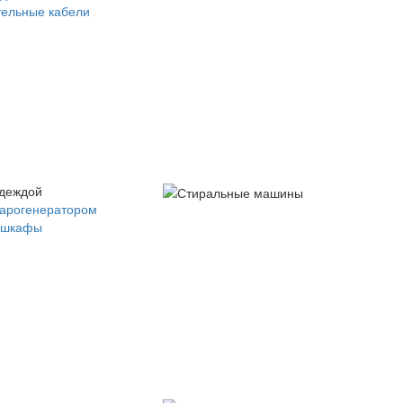
ельные кабели
одеждой
парогенератором
 шкафы