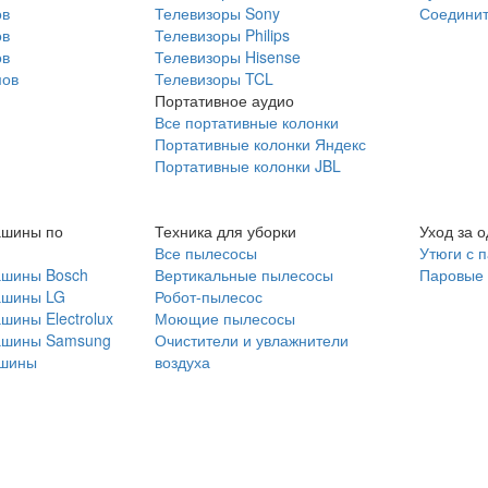
ов
Телевизоры Sony
Соединит
ов
Телевизоры Philips
ов
Телевизоры Hisense
мов
Телевизоры TCL
Портативное аудио
Все портативные колонки
Портативные колонки Яндекс
Портативные колонки JBL
ашины по
Техника для уборки
Уход за 
Все пылесосы
Утюги с 
ашины Bosch
Вертикальные пылесосы
Паровые
ашины LG
Робот-пылесос
шины Electrolux
Моющие пылесосы
ашины Samsung
Очистители и увлажнители
шины
воздуха