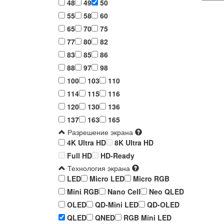
48
49
50
55
58
60
65
70
75
77
80
82
83
85
86
88
97
98
100
103
110
114
115
116
120
130
136
137
163
165
Разрешение экрана
4K Ultra HD
8K Ultra HD
Full HD
HD-Ready
Технология экрана
LED
Micro LED
Micro RGB
Mini RGB
Nano Cell
Neo QLED
OLED
QD-Mini LED
QD-OLED
QLED
QNED
RGB Mini LED