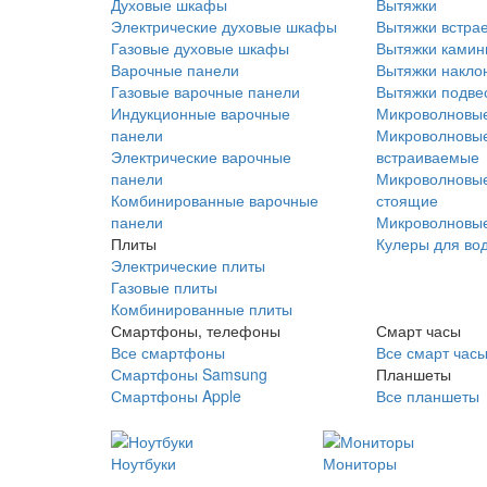
Духовые шкафы
Вытяжки
Электрические духовые шкафы
Вытяжки встра
Газовые духовые шкафы
Вытяжки ками
Варочные панели
Вытяжки накло
Газовые варочные панели
Вытяжки подве
Индукционные варочные
Микроволновые
панели
Микроволновые
Электрические варочные
встраиваемые
панели
Микроволновые
Комбинированные варочные
стоящие
панели
Микроволновые
Плиты
Кулеры для во
Электрические плиты
Газовые плиты
Комбинированные плиты
Смартфоны, телефоны
Смарт часы
Все смартфоны
Все смарт час
Смартфоны Samsung
Планшеты
Смартфоны Apple
Все планшеты
Ноутбуки
Мониторы