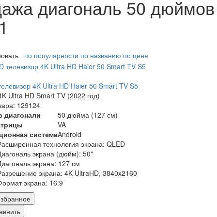
дажа диагональ 50 дюймо
1
ровать
по популярности
по названию
по цене
елевизор 4K Ultra HD Haier 50 Smart TV S5
K Ultra HD Smart TV (2022 год)
вара: 129124
р диагонали
50 дюйма (127 см)
атрицы
VA
ционная система
Android
Расширенная технология экрана: QLED
Диагональ экрана (дюйм): 50"
Диагональ экрана: 127 см
Разрешение экрана: 4K UltraHD, 3840x2160
Формат экрана: 16:9
збранное
авнить