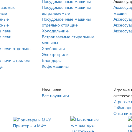
Посудомоечные машины
Аксессуа
еваемые
Посудомоечные машины
Аксессуа
нные
встраиваемые
машин
нные
Посудомоечные машины
Аксессуа
сные
отдельно стоящие
Аксессуа
 печи
Холодильники
Аксессуа
 печи
Встраиваемые стиральные
машины
 печи отдельно
Хлебопечки
Электрогрили
 печи с грилем
Блендеры
ды
Кофемашины
Наушники
Игровые 
ы
Все наушники
аксессуа
Игровые 
Геймпад
Очки вир
Принтеры и МФУ
Настольные
О