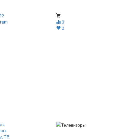
22
gram
0
0
ры
йны
д ТВ