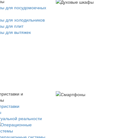
ры
ры для посудомоечных
ры для холодильников
ры для плит
ры для вытяжек
приставки и
ры
приставки
ы
туальной реальности
перационные системы