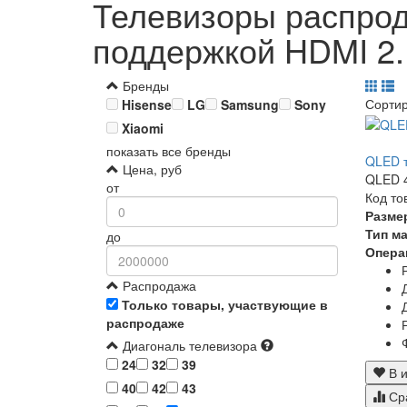
Телевизоры распро
поддержкой HDMI 2.
Бренды
Сорти
Hisense
LG
Samsung
Sony
Xiaomi
показать все бренды
QLED т
Цена, руб
QLED 4
от
Код то
Разме
Тип м
до
Опера
Распродажа
Только товары, участвующие в
распродаже
Диагональ телевизора
24
32
39
В и
40
42
43
Ср