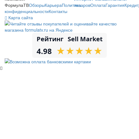
ФормулаТВ
Обзоры
Карьера
Политика
товаров
Оплата
Гарантия
Кредит
конфиденциальности
Контакты
Карта сайта
Рейтинг
Sell Market
★
★
★
★
★
★
★
★
★
★
4.98