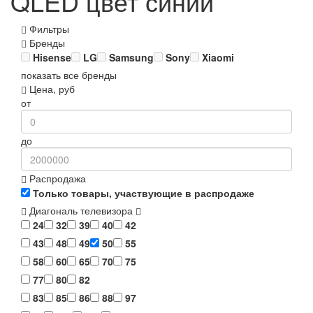
QLED цвет синий
Фильтры
Бренды
Hisense
LG
Samsung
Sony
Xiaomi
показать все бренды
Цена, руб
от
до
Распродажа
Только товары, участвующие в распродаже
Диагональ телевизора
24
32
39
40
42
43
48
49
50
55
58
60
65
70
75
77
80
82
83
85
86
88
97