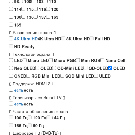
98
100
103
110
114
115
116
120
130
136
137
163
165
Разрешение экрана
4K Ultra HD
4K Ultra HD
8K Ultra HD
Full HD
HD-Ready
Технология экрана
LED
Micro LED
Micro RGB
Mini RGB
Nano Cell
Neo QLED
OLED
QD-Mini LED
QD-OLED
QLED
QNED
RGB Mini LED
SQD Mini LED
ULED
Поддержка HDMI 2.1
есть
есть
Телевизоры со Smart TV
есть
есть
Частота обновления экрана
100 Гц
120 Гц
144 Гц
165 Гц
60 Гц
Цифровое ТВ (DVB-T2)