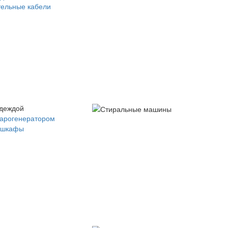
ельные кабели
одеждой
парогенератором
 шкафы