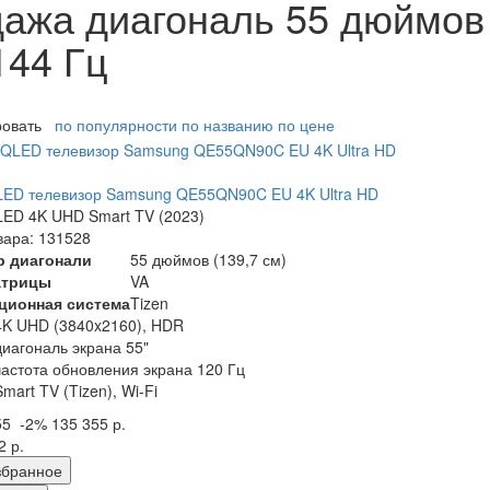
ажа диагональ 55 дюймов
144 Гц
ровать
по популярности
по названию
по цене
LED телевизор Samsung QE55QN90C EU 4K Ultra HD
ED 4K UHD Smart TV (2023)
вара: 131528
р диагонали
55 дюймов (139,7 см)
атрицы
VA
ционная система
Tizen
4K UHD (3840x2160), HDR
диагональ экрана 55"
частота обновления экрана 120 Гц
Smart TV (Tizen), Wi-Fi
55
-2%
135 355 р.
2 р.
збранное