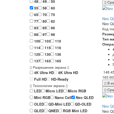
48
49
50
Сра
55
58
60
65
70
75
Neo Q
77
80
82
Neo QL
83
85
86
Код то
Разме
88
97
98
Тип м
100
103
110
Опера
114
115
116
120
130
136
137
163
165
Разрешение экрана
148 4
4K Ultra HD
8K Ultra HD
163 60
Full HD
HD-Ready
В и
Технология экрана
Сра
LED
Micro LED
Micro RGB
Mini RGB
Nano Cell
Neo QLED
OLED
QD-Mini LED
QD-OLED
Neo Q
QLED
QNED
RGB Mini LED
Neo QL