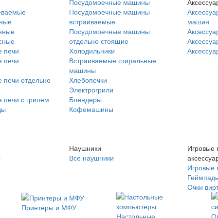
Посудомоечные машины
Аксессуа
еваемые
Посудомоечные машины
Аксессуа
нные
встраиваемые
машин
нные
Посудомоечные машины
Аксессуа
сные
отдельно стоящие
Аксессуа
 печи
Холодильники
Аксессуа
 печи
Встраиваемые стиральные
машины
 печи отдельно
Хлебопечки
Электрогрили
 печи с грилем
Блендеры
ды
Кофемашины
Наушники
Игровые 
ы
Все наушники
аксессуа
Игровые 
Геймпад
Очки вир
Принтеры и МФУ
Настольные
О