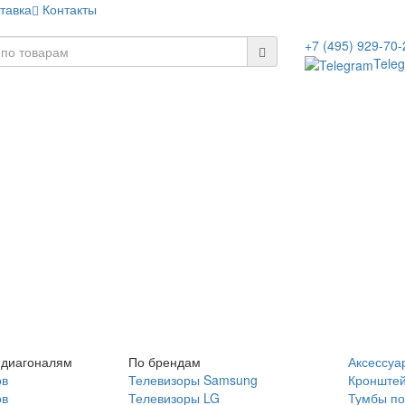
тавка
Контакты
+7 (495) 929-70-
Tele
 диагоналям
По брендам
Аксессуа
ов
Телевизоры Samsung
Кронште
ов
Телевизоры LG
Тумбы по