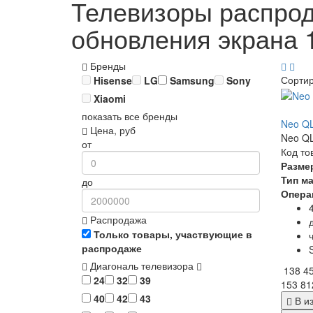
Телевизоры распрод
обновления экрана 
Бренды
Сорти
Hisense
LG
Samsung
Sony
Xiaomi
показать все бренды
Neo Q
Цена, руб
Neo QL
от
Код то
Разме
Тип м
до
Опера
Распродажа
Только товары, участвующие в
распродаже
Диагональ телевизора
138 4
24
32
39
153 81
40
42
43
В и