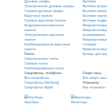
Духовые шкафы
Вытяжки
Электрические духовые шкафы
Вытяжки встра
Газовые духовые шкафы
Вытяжки ками
Варочные панели
Вытяжки накло
Газовые варочные панели
Вытяжки подве
Индукционные варочные
Микроволновые
панели
Микроволновые
Электрические варочные
встраиваемые
панели
Микроволновые
Комбинированные варочные
стоящие
панели
Микроволновые
Плиты
Кулеры для во
Электрические плиты
Газовые плиты
Комбинированные плиты
Смартфоны, телефоны
Смарт часы
Все смартфоны
Все смарт час
Смартфоны Samsung
Планшеты
Смартфоны Apple
Все планшеты
Ноутбуки
Мониторы