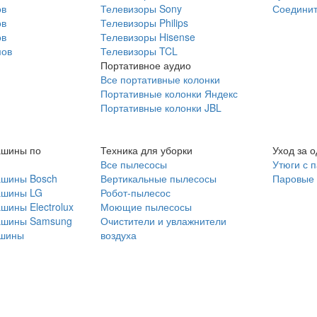
ов
Телевизоры Sony
Соединит
ов
Телевизоры Philips
ов
Телевизоры Hisense
мов
Телевизоры TCL
Портативное аудио
Все портативные колонки
Портативные колонки Яндекс
Портативные колонки JBL
ашины по
Техника для уборки
Уход за 
Все пылесосы
Утюги с 
ашины Bosch
Вертикальные пылесосы
Паровые
ашины LG
Робот-пылесос
шины Electrolux
Моющие пылесосы
ашины Samsung
Очистители и увлажнители
шины
воздуха