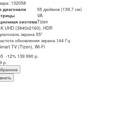
вара: 132058
р диагонали
55 дюймов (139,7 см)
атрицы
VA
ционная система
Tizen
4K UHD (3840x2160), HDR
диагональ экрана 55"
частота обновления экрана 144 Гц
Smart TV (Tizen), Wi-Fi
55
-12%
139 990 р.
9 р.
збранное
внить