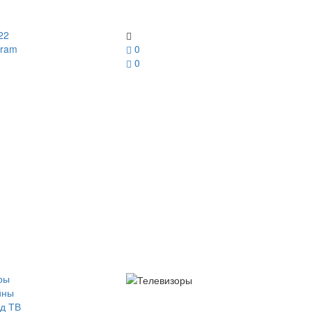
22
gram
0
0
ры
йны
д ТВ