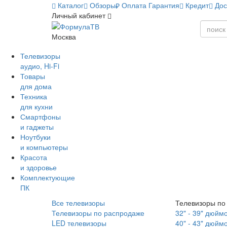
Каталог
Обзоры
Оплата
Гарантия
Кредит
Дос
Личный кабинет
Москва
Телевизоры
аудио, Hi-Fi
Товары
для дома
Техника
для кухни
Смартфоны
и гаджеты
Ноутбуки
и компьютеры
Красота
и здоровье
Комплектующие
ПК
Все телевизоры
Телевизоры по
Телевизоры по распродаже
32" - 39" дюйм
LED телевизоры
40" - 43" дюйм