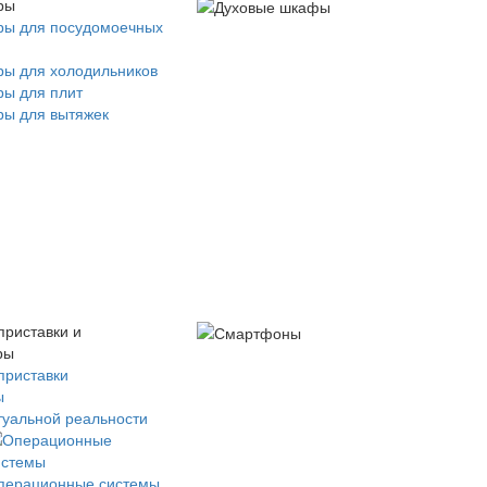
ры
ры для посудомоечных
ры для холодильников
ры для плит
ры для вытяжек
приставки и
ры
приставки
ы
туальной реальности
перационные системы