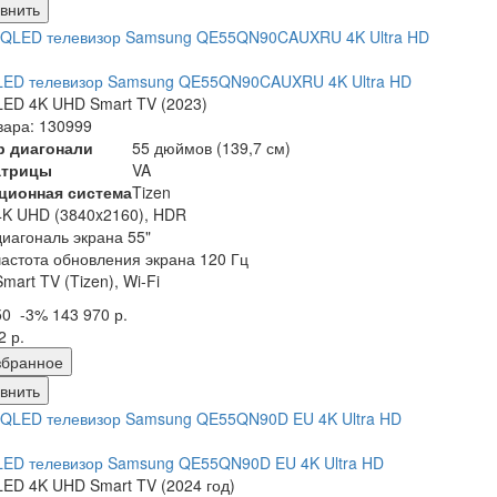
внить
LED телевизор Samsung QE55QN90CAUXRU 4K Ultra HD
ED 4K UHD Smart TV (2023)
вара: 130999
р диагонали
55 дюймов (139,7 см)
атрицы
VA
ционная система
Tizen
4K UHD (3840x2160), HDR
диагональ экрана 55"
частота обновления экрана 120 Гц
Smart TV (Tizen), Wi-Fi
50
-3%
143 970 р.
2 р.
збранное
внить
LED телевизор Samsung QE55QN90D EU 4K Ultra HD
ED 4K UHD Smart TV (2024 год)