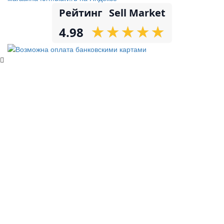
Рейтинг
Sell Market
★
★
★
★
★
★
★
★
★
★
4.98