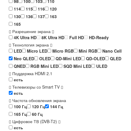
98
100
103
110
114
115
116
120
130
136
137
163
165
Разрешение экрана
4K Ultra HD
8K Ultra HD
Full HD
HD-Ready
Технология экрана
LED
Micro LED
Micro RGB
Mini RGB
Nano Cell
Neo QLED
OLED
QD-Mini LED
QD-OLED
QLED
QNED
RGB Mini LED
SQD Mini LED
ULED
Поддержка HDMI 2.1
есть
Телевизоры со Smart TV
есть
Частота обновления экрана
100 Гц
120 Гц
144 Гц
165 Гц
60 Гц
Цифровое ТВ (DVB-T2)
есть