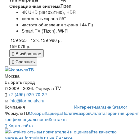
Операционная система
Tizen
4K UHD (3840x2160), HDR
диагональ экрана 55"
частота обновления экрана 144 Гц
Smart TV (Tizen), Wi-Fi
159 955
-12%
139 990 р.
159 079 р.
В избранное
Сравнить
Москва
Выбрать город
© 2009 - 2026. Формула TV
+7 (495) 929-70-22
info@formulatv.ru
Компания
Интернет-магазин
Каталог
ФормулаТВ
Обзоры
Карьера
Политика
товаров
Оплата
Гарантия
Кредит
конфиденциальности
Контакты
Карта сайта