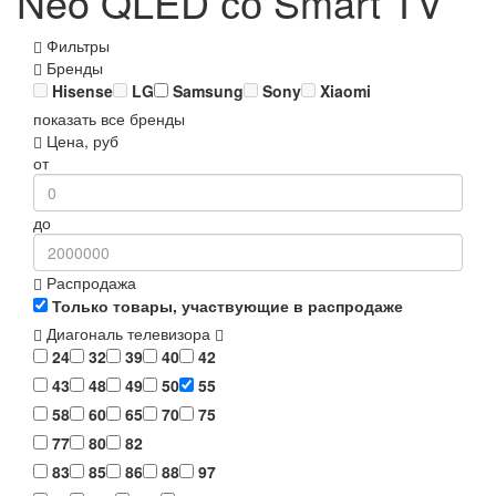
Neo QLED со Smart TV
Фильтры
Бренды
Hisense
LG
Samsung
Sony
Xiaomi
показать все бренды
Цена, руб
от
до
Распродажа
Только товары, участвующие в распродаже
Диагональ телевизора
24
32
39
40
42
43
48
49
50
55
58
60
65
70
75
77
80
82
83
85
86
88
97