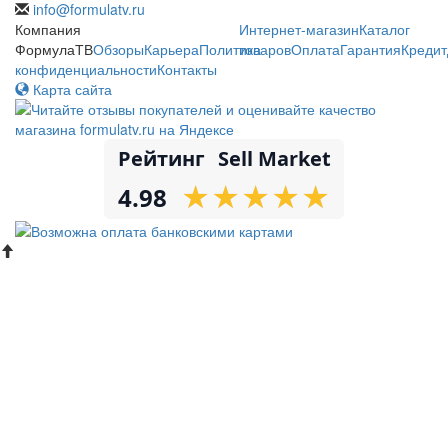
info@formulatv.ru
Компания
Интернет-магазин
Каталог
ФормулаТВ
Обзоры
Карьера
Политика
товаров
Оплата
Гарантия
Кредит
конфиденциальности
Контакты
Карта сайта
Рейтинг
Sell Market
★
★
★
★
★
★
★
★
★
★
4.98