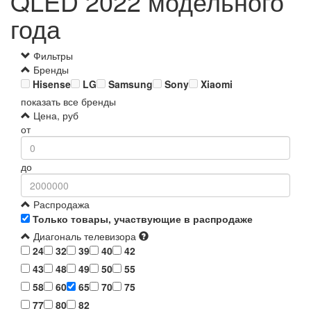
QLED 2022 модельного
года
Фильтры
Бренды
Hisense
LG
Samsung
Sony
Xiaomi
показать все бренды
Цена, руб
от
до
Распродажа
Только товары, участвующие в распродаже
Диагональ телевизора
24
32
39
40
42
43
48
49
50
55
58
60
65
70
75
77
80
82