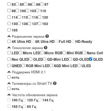
83
85
86
88
97
98
100
103
110
114
115
116
120
130
136
137
163
165
Разрешение экрана
4K Ultra HD
8K Ultra HD
Full HD
HD-Ready
Технология экрана
LED
Micro LED
Micro RGB
Mini RGB
Nano Cell
Neo QLED
OLED
QD-Mini LED
QD-OLED
QLED
QNED
RGB Mini LED
SQD Mini LED
ULED
Поддержка HDMI 2.1
есть
Телевизоры со Smart TV
есть
Частота обновления экрана
100 Гц
120 Гц
144 Гц
165 Гц
60 Гц