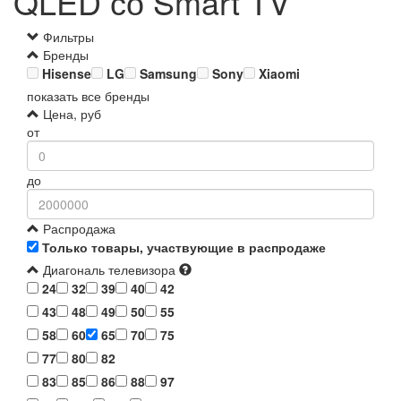
QLED со Smart TV
Фильтры
Бренды
Hisense
LG
Samsung
Sony
Xiaomi
показать все бренды
Цена, руб
от
до
Распродажа
Только товары, участвующие в распродаже
Диагональ телевизора
24
32
39
40
42
43
48
49
50
55
58
60
65
70
75
77
80
82
83
85
86
88
97