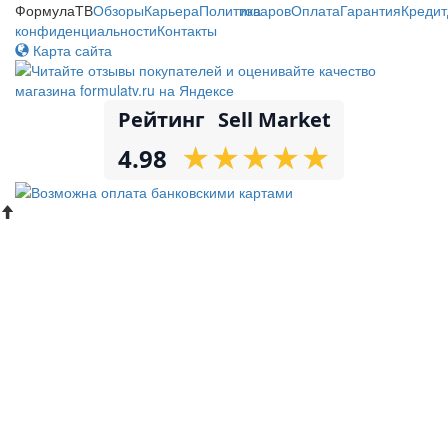
ФормулаТВ
Обзоры
Карьера
Политика
товаров
Оплата
Гарантия
Кредит
конфиденциальности
Контакты
Карта сайта
Рейтинг
Sell Market
★
★
★
★
★
★
★
★
★
★
4.98