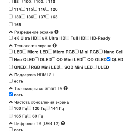
98
100
103
110
114
115
116
120
130
136
137
163
165
Разрешение экрана
4K Ultra HD
8K Ultra HD
Full HD
HD-Ready
Технология экрана
LED
Micro LED
Micro RGB
Mini RGB
Nano Cell
Neo QLED
OLED
QD-Mini LED
QD-OLED
QLED
QNED
RGB Mini LED
SQD Mini LED
ULED
Поддержка HDMI 2.1
есть
Телевизоры со Smart TV
есть
Частота обновления экрана
100 Гц
120 Гц
144 Гц
165 Гц
60 Гц
Цифровое ТВ (DVB-T2)
есть