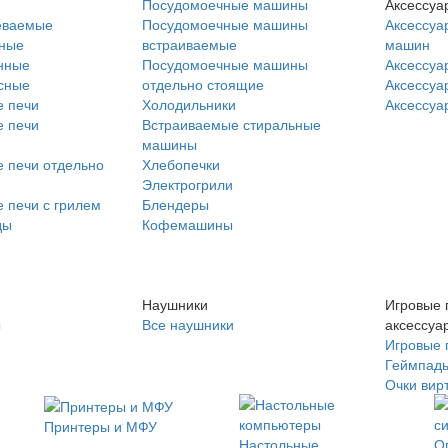
Посудомоечные машины
Аксессуа
еваемые
Посудомоечные машины
Аксессуа
нные
встраиваемые
машин
нные
Посудомоечные машины
Аксессуа
сные
отдельно стоящие
Аксессуа
 печи
Холодильники
Аксессуа
 печи
Встраиваемые стиральные
машины
 печи отдельно
Хлебопечки
Электрогрили
 печи с грилем
Блендеры
ды
Кофемашины
Наушники
Игровые 
ы
Все наушники
аксессуа
Игровые 
Геймпад
Очки вир
Принтеры и МФУ
Настольные
О