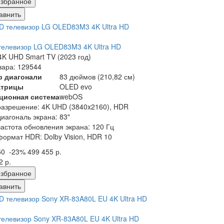
збранное
авнить
елевизор LG OLED83M3 4K Ultra HD
K UHD Smart TV (2023 год)
вара: 129544
р диагонали
83 дюймов (210,82 см)
атрицы
OLED evo
ционная система
webOS
разрешение: 4K UHD (3840x2160), HDR
диагональ экрана: 83"
частота обновления экрана: 120 Гц
формат HDR: Dolby Vision, HDR 10
50
-23%
499 455 р.
2 р.
збранное
авнить
елевизор Sony XR-83A80L EU 4K Ultra HD