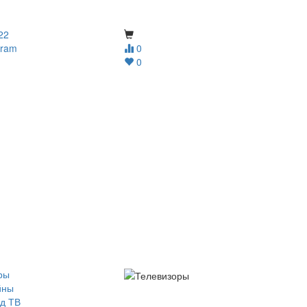
22
gram
0
0
ры
йны
д ТВ