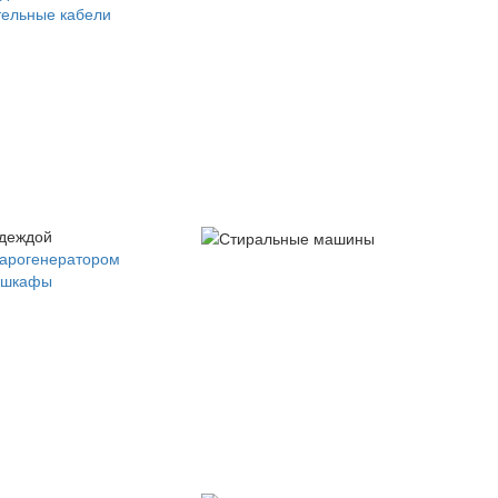
ельные кабели
одеждой
парогенератором
 шкафы