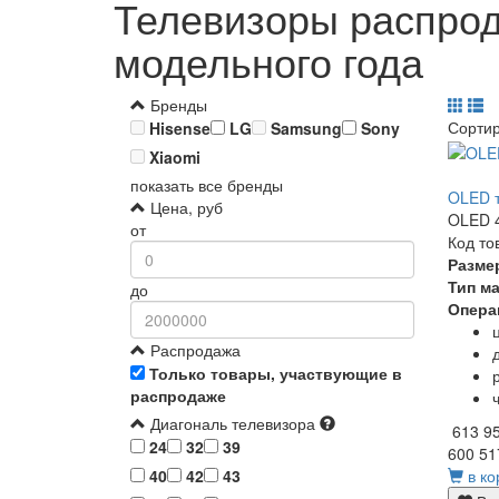
Телевизоры распрод
модельного года
Бренды
Сорти
Hisense
LG
Samsung
Sony
Xiaomi
показать все бренды
OLED т
Цена, руб
OLED 4
от
Код то
Разме
Тип м
до
Опера
Распродажа
Только товары, участвующие в
распродаже
Диагональ телевизора
613 9
24
32
39
600 51
в ко
40
42
43