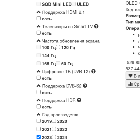
OLED 4
SQD Mini LED
ULED
Код то
Поддержка HDMI 2.1
Разме
есть
Тип м
Телевизоры со Smart TV
Опера
есть
Частота обновления экрана
100 Гц
120 Гц
144 Гц
529 8
165 Гц
60 Гц
537 44
Цифровое ТВ (DVB-T2)
В и
есть
Ср
Поддержка DVB-S2
есть
Поддержка HDR
есть
Год производства
2019
2020
2021
2022
2023
2024