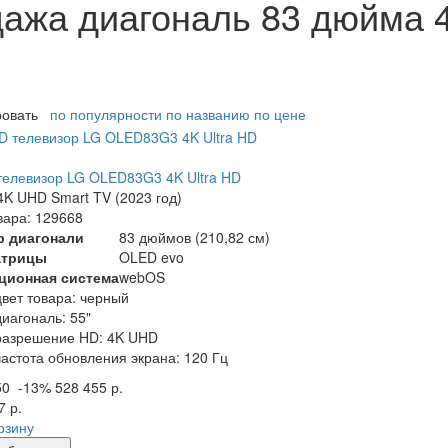
ажа диагональ 83 дюйма 4
ровать
по популярности
по названию
по цене
елевизор LG OLED83G3 4K Ultra HD
K UHD Smart TV (2023 год)
вара: 129668
р диагонали
83 дюймов (210,82 см)
атрицы
OLED evo
ционная система
webOS
цвет товара: черный
диагональ: 55"
разрешение HD: 4K UHD
частота обновления экрана: 120 Гц
50
-13%
528 455 р.
7 р.
рзину