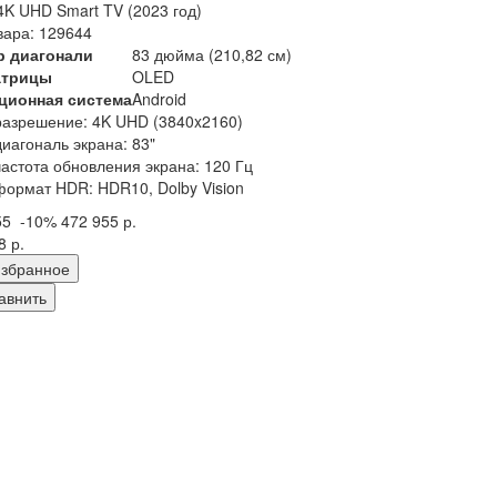
K UHD Smart TV (2023 год)
вара: 129644
р диагонали
83 дюйма (210,82 см)
атрицы
OLED
ционная система
Android
разрешение: 4K UHD (3840x2160)
диагональ экрана: 83"
частота обновления экрана: 120 Гц
формат HDR: HDR10, Dolby Vision
55
-10%
472 955 р.
8 р.
збранное
авнить