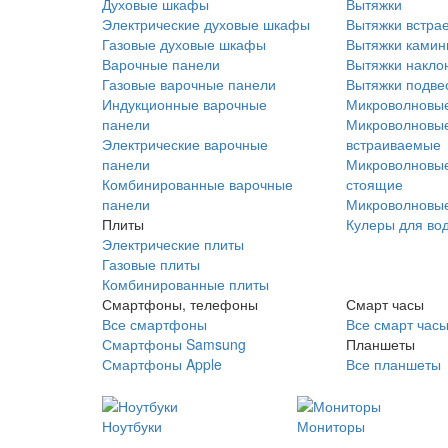
Духовые шкафы
Вытяжки
Электрические духовые шкафы
Вытяжки встра
Газовые духовые шкафы
Вытяжки ками
Варочные панели
Вытяжки накло
Газовые варочные панели
Вытяжки подве
Индукционные варочные
Микроволновые
панели
Микроволновые
Электрические варочные
встраиваемые
панели
Микроволновые
Комбинированные варочные
стоящие
панели
Микроволновые
Плиты
Кулеры для во
Электрические плиты
Газовые плиты
Комбинированные плиты
Смартфоны, телефоны
Смарт часы
Все смартфоны
Все смарт час
Смартфоны Samsung
Планшеты
Смартфоны Apple
Все планшеты
Ноутбуки
Мониторы