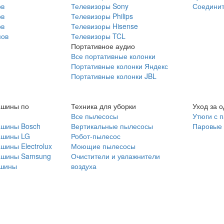
ов
Телевизоры Sony
Соединит
ов
Телевизоры Philips
ов
Телевизоры Hisense
мов
Телевизоры TCL
Портативное аудио
Все портативные колонки
Портативные колонки Яндекс
Портативные колонки JBL
ашины по
Техника для уборки
Уход за 
Все пылесосы
Утюги с 
ашины Bosch
Вертикальные пылесосы
Паровые
ашины LG
Робот-пылесос
шины Electrolux
Моющие пылесосы
ашины Samsung
Очистители и увлажнители
шины
воздуха