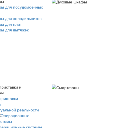
ры
ры для посудомоечных
ры для холодильников
ры для плит
ры для вытяжек
приставки и
ры
приставки
ы
туальной реальности
перационные системы