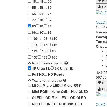
В и
48
49
50
Ср
55
58
60
65
70
75
77
80
82
OLED т
83
85
86
OLED 4
Код то
88
97
98
Разме
100
103
110
Тип м
114
115
116
Опера
120
130
136
137
163
165
Разрешение экрана
4K Ultra HD
8K Ultra HD
649 9
Full HD
HD-Ready
567 56
Технология экрана
В и
LED
Micro LED
Micro RGB
Ср
Mini RGB
Nano Cell
Neo QLED
OLED
QD-Mini LED
QD-OLED
QLED
QNED
RGB Mini LED
OLED т