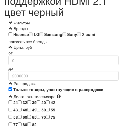
поддержкой HDMI 2.1
цвет черный
Фильтры
Бренды
Hisense
LG
Samsung
Sony
Xiaomi
показать все бренды
Цена, руб
от
до
Распродажа
Только товары, участвующие в распродаже
Диагональ телевизора
24
32
39
40
42
43
48
49
50
55
58
60
65
70
75
77
80
82