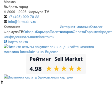
Москва
Выбрать город
© 2009 - 2026. Формула TV
+7 (495) 929-70-22
info@formulatv.ru
Компания
Интернет-магазин
Каталог
ФормулаТВ
Обзоры
Карьера
Политика
товаров
Оплата
Гарантия
Кредит
конфиденциальности
Контакты
Карта сайта
Рейтинг
Sell Market
★
★
★
★
★
★
★
★
★
★
4.98