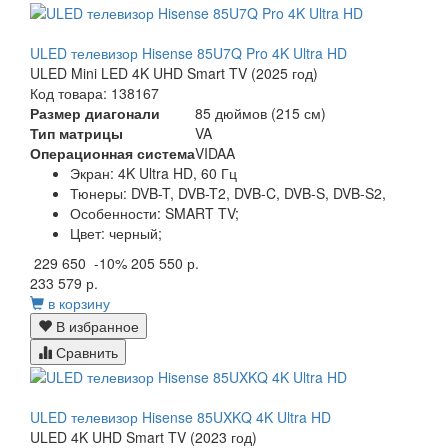
ULED телевизор Hisense 85U7Q Pro 4K Ultra HD
ULED Mini LED 4K UHD Smart TV (2025 год)
Код товара: 138167
Размер диагонали
85 дюймов (215 см)
Тип матрицы
VA
Операционная система
VIDAA
Экран:
4K Ultra HD, 60 Гц
Тюнеры:
DVB-T, DVB-T2, DVB-C, DVB-S, DVB-S2,
Особенности:
SMART TV;
Цвет:
черный;
229 650
-10%
205 550 р.
233 579 р.
в корзину
В избранное
Сравнить
ULED телевизор Hisense 85UXKQ 4K Ultra HD
ULED 4K UHD Smart TV (2023 год)