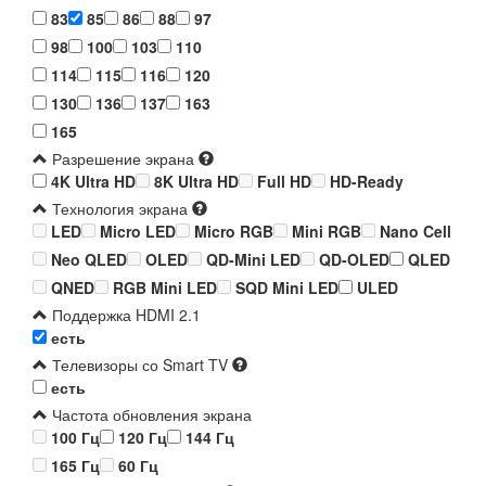
83
85
86
88
97
98
100
103
110
114
115
116
120
130
136
137
163
165
Разрешение экрана
4K Ultra HD
8K Ultra HD
Full HD
HD-Ready
Технология экрана
LED
Micro LED
Micro RGB
Mini RGB
Nano Cell
Neo QLED
OLED
QD-Mini LED
QD-OLED
QLED
QNED
RGB Mini LED
SQD Mini LED
ULED
Поддержка HDMI 2.1
есть
Телевизоры со Smart TV
есть
Частота обновления экрана
100 Гц
120 Гц
144 Гц
165 Гц
60 Гц