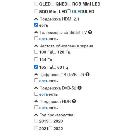
QLED
QNED
RGB Mini LED
SQD Mini LED
ULED
ULED
Поддержка HDMI 2.1
есть
Телевизоры со Smart TV
есть
есть
Частота обновления экрана
100 Гц
120 Гц
144 Гц
165 Гц
60 Гц
Цифровое ТВ (DVB-T2)
есть
есть
Поддержка DVB-S2
есть
есть
Поддержка HDR
есть
есть
Год производства
2019
2020
2021
2022