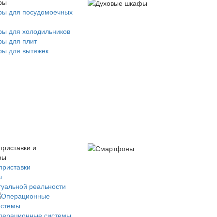
ры
ры для посудомоечных
ры для холодильников
ры для плит
ры для вытяжек
приставки и
ры
приставки
ы
туальной реальности
перационные системы