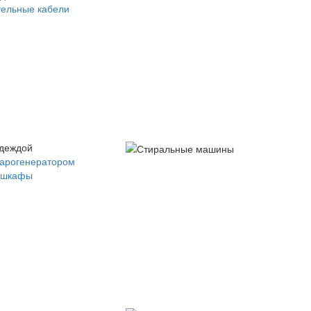
ельные кабели
одеждой
парогенератором
 шкафы