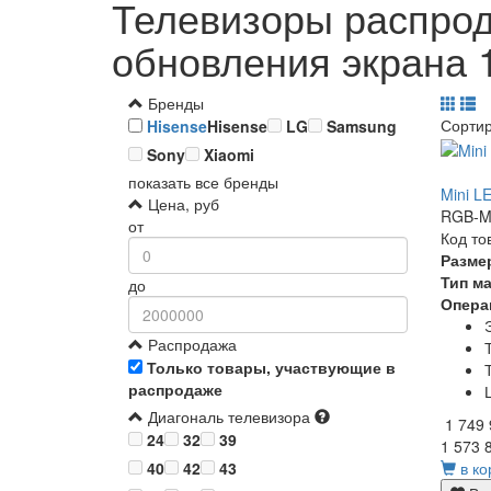
Телевизоры распрод
обновления экрана 
Бренды
Сорти
Hisense
Hisense
LG
Samsung
Sony
Xiaomi
показать все бренды
Mini L
Цена, руб
RGB-Mi
от
Код то
Разме
Тип м
до
Опера
Распродажа
Только товары, участвующие в
распродаже
Диагональ телевизора
1 749
24
32
39
1 573 
в ко
40
42
43