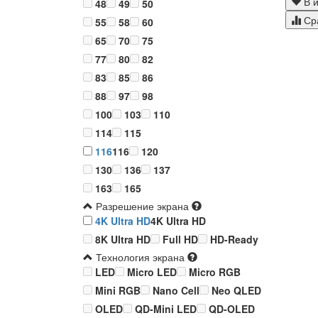
В и
48
49
50
Ср
55
58
60
65
70
75
77
80
82
83
85
86
88
97
98
100
103
110
114
115
116
116
120
130
136
137
163
165
Разрешение экрана
4K Ultra HD
4K Ultra HD
8K Ultra HD
Full HD
HD-Ready
Технология экрана
LED
Micro LED
Micro RGB
Mini RGB
Nano Cell
Neo QLED
OLED
QD-Mini LED
QD-OLED