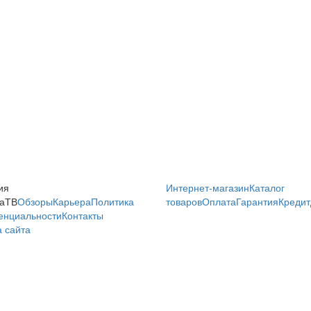
ия
Интернет-магазин
Каталог
аТВ
Обзоры
Карьера
Политика
товаров
Оплата
Гарантия
Кредит
енциальности
Контакты
 сайта