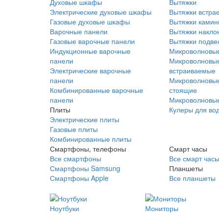
Духовые шкафы
Вытяжки
Электрические духовые шкафы
Вытяжки встра
Газовые духовые шкафы
Вытяжки ками
Варочные панели
Вытяжки накло
Газовые варочные панели
Вытяжки подве
Индукционные варочные
Микроволновые
панели
Микроволновые
Электрические варочные
встраиваемые
панели
Микроволновые
Комбинированные варочные
стоящие
панели
Микроволновые
Плиты
Кулеры для во
Электрические плиты
Газовые плиты
Комбинированные плиты
Смартфоны, телефоны
Смарт часы
Все смартфоны
Все смарт час
Смартфоны Samsung
Планшеты
Смартфоны Apple
Все планшеты
Ноутбуки
Мониторы