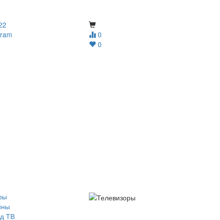
22
gram
0
0
ры
йны
д ТВ