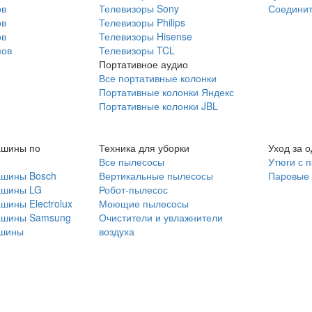
ов
Телевизоры Sony
Соединит
ов
Телевизоры Philips
ов
Телевизоры Hisense
мов
Телевизоры TCL
Портативное аудио
Все портативные колонки
Портативные колонки Яндекс
Портативные колонки JBL
ашины по
Техника для уборки
Уход за 
Все пылесосы
Утюги с 
ашины Bosch
Вертикальные пылесосы
Паровые
ашины LG
Робот-пылесос
шины Electrolux
Моющие пылесосы
ашины Samsung
Очистители и увлажнители
шины
воздуха