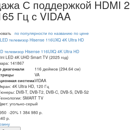
ажа С поддержкой HDMI 2.
165 Гц с VIDAA
ровать
по популярности
по названию
по цене
ED телевизор Hisense 116UXQ 4K Ultra HD
ni LED 4K UHD Smart TV (2025 год)
вара: 141867
р диагонали
116 дюймов (294.64 см)
атрицы
VA
ционная система
VIDAA
Экран:
4K Ultra HD, 120 Гц
Тюнеры:
DVB-T, DVB-T2, DVB-C, DVB-S, DVB-S2
Технологии:
SMART TV
Цвет:
угольно-серый
 950
-20%
1 384 980 р.
840 р.
рзину