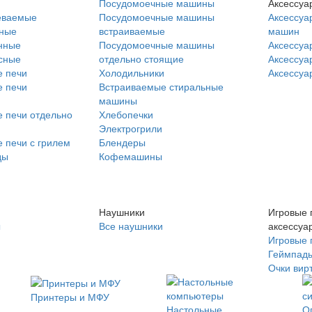
Посудомоечные машины
Аксессуа
еваемые
Посудомоечные машины
Аксессуа
нные
встраиваемые
машин
нные
Посудомоечные машины
Аксессуа
сные
отдельно стоящие
Аксессуа
 печи
Холодильники
Аксессуа
 печи
Встраиваемые стиральные
машины
 печи отдельно
Хлебопечки
Электрогрили
 печи с грилем
Блендеры
ды
Кофемашины
Наушники
Игровые 
ы
Все наушники
аксессуа
Игровые 
Геймпад
Очки вир
Принтеры и МФУ
Настольные
О