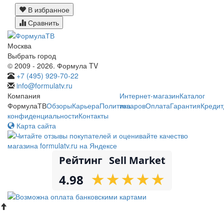
В избранное
Сравнить
Москва
Выбрать город
© 2009 - 2026. Формула TV
+7 (495) 929-70-22
info@formulatv.ru
Компания
Интернет-магазин
Каталог
ФормулаТВ
Обзоры
Карьера
Политика
товаров
Оплата
Гарантия
Кредит
конфиденциальности
Контакты
Карта сайта
Рейтинг
Sell Market
★
★
★
★
★
★
★
★
★
★
4.98