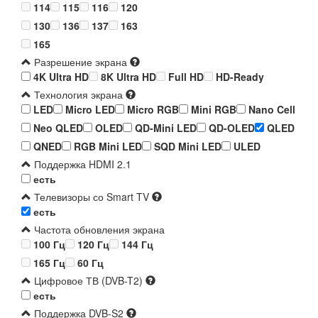
114
115
116
120
130
136
137
163
165
Разрешение экрана
4K Ultra HD
8K Ultra HD
Full HD
HD-Ready
Технология экрана
LED
Micro LED
Micro RGB
Mini RGB
Nano Cell
Neo QLED
OLED
QD-Mini LED
QD-OLED
QLED
QNED
RGB Mini LED
SQD Mini LED
ULED
Поддержка HDMI 2.1
есть
Телевизоры со Smart TV
есть
Частота обновления экрана
100 Гц
120 Гц
144 Гц
165 Гц
60 Гц
Цифровое ТВ (DVB-T2)
есть
Поддержка DVB-S2